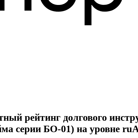
итный рейтинг долгового инс
йма серии БО-01) на уровне r