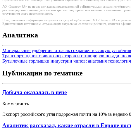
АО «Эксперт РА» не проводит аудита представленной рейтингуемыми лицами отчётности и 
рекомендациями и иными действиями третьих лиц, прямо или косвенно связанными с рей
отсутствием всего перечисленного.
Представленная информация актуальна на дату её публикации. АО «Эксперт РА» вправе в
Единственным источником, отражающим актуальное состояние рейтинга, является официа
Аналитика
Минеральные удобрения: отрасль сохраняет высокую устойчи
Транспорт: «дно» ставок операторов и стивидоров позади, но 
Бутылочные горлышки индустрии чипов: анатомия технологич
Публикации по тематике
Добыча оказалась в цене
Коммерсантъ
Экспорт российского угля подорожал почти на 10% за неделю
Аналитик рассказал, какие отрасли в Европе пост