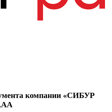
трумента компании «СИБУР
uАAA