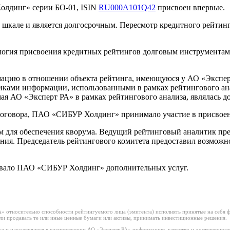
олдинг» серии БО-01, ISIN
RU000A101Q42
присвоен впервые.
кале и является долгосрочным. Пересмотр кредитного рейтинга
логия присвоения кредитных рейтингов долговым инструмента
цию в отношении объекта рейтинга, имеющуюся у АО «Эксперт 
ками информации, использованными в рамках рейтингового ан
ая АО «Эксперт РА» в рамках рейтингового анализа, являлась д
договора, ПАО «СИБУР Холдинг» принимало участие в присвоен
м для обеспечения кворума. Ведущий рейтинговый аналитик пр
ния. Председатель рейтингового комитета предоставил возможно
зывало ПАО «СИБУР Холдинг» дополнительных услуг.
 относительно способности рейтингуемого лица (эмитента) исполнять принятые на себя фи
или продавать те или иные ценные бумаги или активы, принимать инвестиционные решения.
а и находящуюся в распоряжении АО «Эксперт РА» информацию, качество и достоверност