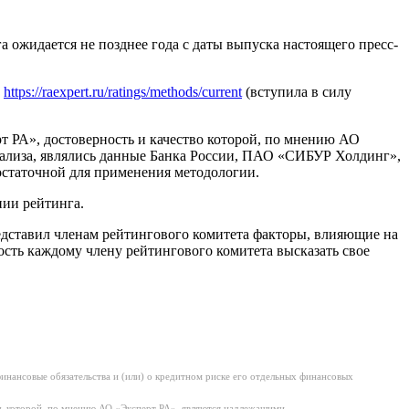
 ожидается не позднее года с даты выпуска настоящего пресс-
м
https://raexpert.ru/ratings/methods/current
(вступила в силу
РА», достоверность и качество которой, по мнению АО
ализа, являлись данные Банка России, ПАО «СИБУР Холдинг»,
остаточной для применения методологии.
ии рейтинга.
едставил членам рейтингового комитета факторы, влияющие на
сть каждому члену рейтингового комитета высказать свое
нансовые обязательства и (или) о кредитном риске его отдельных финансовых
ь которой, по мнению АО «Эксперт РА», являются надлежащими.