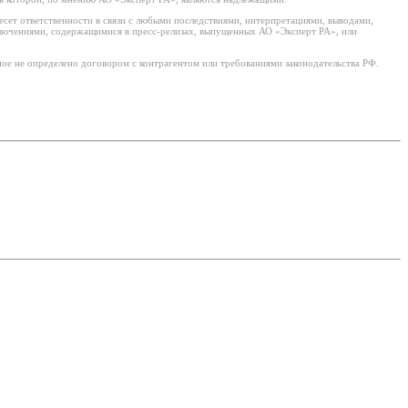
есет ответственности в связи с любыми последствиями, интерпретациями, выводами,
ключениями, содержащимися в пресс-релизах, выпущенных АО «Эксперт РА», или
ое не определено договором с контрагентом или требованиями законодательства РФ.