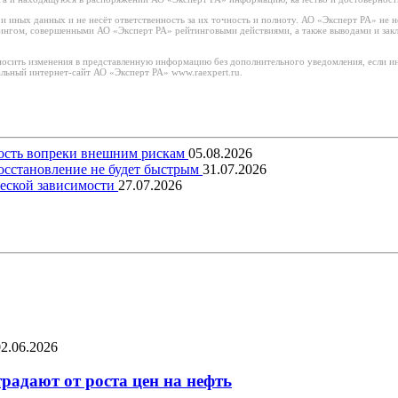
иных данных и не несёт ответственность за их точность и полноту. АО «Эксперт РА» не н
тингом, совершенными АО «Эксперт РА» рейтинговыми действиями, а также выводами и за
носить изменения в представленную информацию без дополнительного уведомления, если ин
льный интернет-сайт АО «Эксперт РА» www.raexpert.ru.
вость вопреки внешним рискам
05.08.2026
восстановление не будет быстрым
31.07.2026
еской зависимости
27.07.2026
02.06.2026
радают от роста цен на нефть