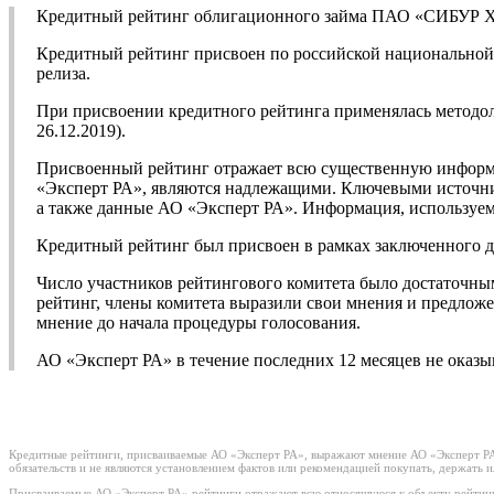
Кредитный рейтинг облигационного займа ПАО «СИБУР Х
Кредитный рейтинг присвоен по российской национальной ш
релиза.
При присвоении кредитного рейтинга применялась методо
26.12.2019).
Присвоенный рейтинг отражает всю существенную информа
«Эксперт РА», являются надлежащими. Ключевыми источни
а также данные АО «Эксперт РА». Информация, используем
Кредитный рейтинг был присвоен в рамках заключенного 
Число участников рейтингового комитета было достаточны
рейтинг, члены комитета выразили свои мнения и предложе
мнение до начала процедуры голосования.
АО «Эксперт РА» в течение последних 12 месяцев не ока
Кредитные рейтинги, присваиваемые АО «Эксперт РА», выражают мнение АО «Эксперт РА»
обязательств и не являются установлением фактов или рекомендацией покупать, держать 
Присваиваемые АО «Эксперт РА» рейтинги отражают всю относящуюся к объекту рейтинг