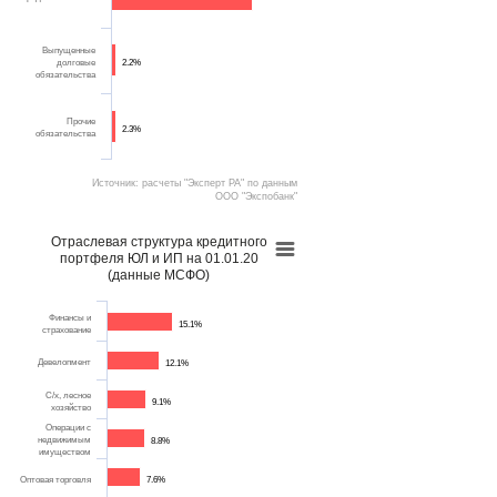
Выпущенные
долговые
2.2%
обязательства
Прочие
2.3%
обязательства
Источник: расчеты "Эксперт РА" по данным
ООО "Экспобанк"
Отраслевая структура кредитного
портфеля ЮЛ и ИП на 01.01.20
(данные МСФО)
Финансы и
15.1%
страхование
Девелопмент
12.1%
С/х, лесное
9.1%
хозяйство
Операции с
недвижимым
8.8%
имуществом
Оптовая торговля
7.6%