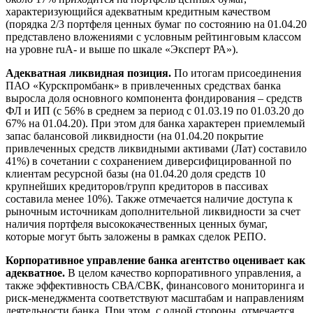
характеризующийся адекватным кредитным качеством
(порядка 2/3 портфеля ценных бумаг по состоянию на 01.04.20
представлено вложениями с условным рейтинговым классом
на уровне ruA- и выше по шкале «Эксперт РА»).
Адекватная ликвидная позиция.
По итогам присоединения
ПАО «Курскпромбанк» в привлеченных средствах банка
выросла доля основного компонента фондирования – средств
ФЛ и ИП (с 56% в среднем за период с 01.03.19 по 01.03.20 до
67% на 01.04.20). При этом для банка характерен приемлемый
запас балансовой ликвидности (на 01.04.20 покрытие
привлеченных средств ликвидными активами (Лат) составило
41%) в сочетании с сохранением диверсифицированной по
клиентам ресурсной базы (на 01.04.20 доля средств 10
крупнейших кредиторов/групп кредиторов в пассивах
составила менее 10%). Также отмечается наличие доступа к
рыночным источникам дополнительной ликвидности за счет
наличия портфеля высококачественных ценных бумаг,
которые могут быть заложены в рамках сделок РЕПО.
Корпоративное управление банка агентство оценивает как
адекватное.
В целом качество корпоративного управления, а
также эффективность СВА/СВК, финансового мониторинга и
риск-менеджмента соответствуют масштабам и направлениям
деятельности банка. При этом, с одной стороны, отмечается