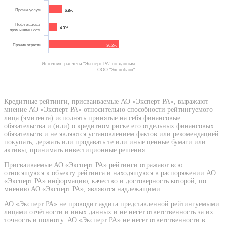
Прочие услуги
6.8%
Нефтегазовая
4.3%
промышленность
Прочие отрасли
36.2%
Источник: расчеты "Эксперт РА" по данным
ООО "Экспобанк"
Кредитные рейтинги, присваиваемые АО «Эксперт РА», выражают
мнение АО «Эксперт РА» относительно способности рейтингуемого
лица (эмитента) исполнять принятые на себя финансовые
обязательства и (или) о кредитном риске его отдельных финансовых
обязательств и не являются установлением фактов или рекомендацией
покупать, держать или продавать те или иные ценные бумаги или
активы, принимать инвестиционные решения.
Присваиваемые АО «Эксперт РА» рейтинги отражают всю
относящуюся к объекту рейтинга и находящуюся в распоряжении АО
«Эксперт РА» информацию, качество и достоверность которой, по
мнению АО «Эксперт РА», являются надлежащими.
АО «Эксперт РА» не проводит аудита представленной рейтингуемыми
лицами отчётности и иных данных и не несёт ответственность за их
точность и полноту. АО «Эксперт РА» не несет ответственности в