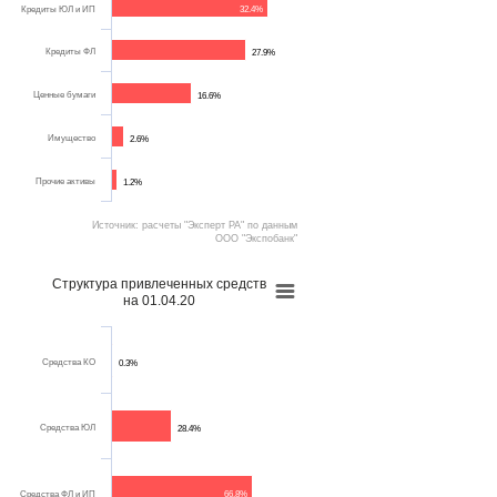
Кредиты ЮЛ и ИП
32.4%
Кредиты ФЛ
27.9%
Ценные бумаги
16.6%
Имущество
2.6%
Прочие активы
1.2%
Источник: расчеты "Эксперт РА" по данным
ООО "Экспобанк"
Структура привлеченных средств
на 01.04.20
Средства КО
0.3%
Средства ЮЛ
28.4%
Средства ФЛ и ИП
66.8%