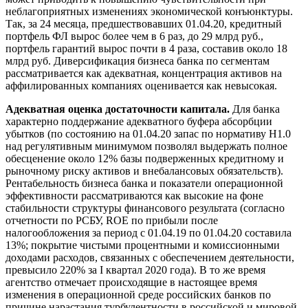
неблагоприятных изменениях экономической конъюнктуры.
Так, за 24 месяца, предшествовавших 01.04.20, кредитный
портфель ФЛ вырос более чем в 6 раз, до 29 млрд руб.,
портфель гарантий вырос почти в 4 раза, составив около 18
млрд руб. Диверсификация бизнеса банка по сегментам
рассматривается как адекватная, концентрация активов на
аффилированных компаниях оценивается как невысокая.
Адекватная оценка достаточности капитала.
Для банка
характерно поддержание адекватного буфера абсорбции
убытков (по состоянию на 01.04.20 запас по нормативу Н1.0
над регулятивным минимумом позволял выдержать полное
обесценение около 12% базы подверженных кредитному и
рыночному риску активов и внебалансовых обязательств).
Рентабельность бизнеса банка и показатели операционной
эффективности рассматриваются как высокие на фоне
стабильности структуры финансового результата (согласно
отчетности по РСБУ, ROE по прибыли после
налогообложения за период с 01.04.19 по 01.04.20 составила
13%; покрытие чистыми процентными и комиссионными
доходами расходов, связанных с обеспечением деятельности,
превысило 220% за I квартал 2020 года). В то же время
агентство отмечает происходящие в настоящее время
изменения в операционной среде российских банков по
причине нарастания турбулентности в российской и мировой