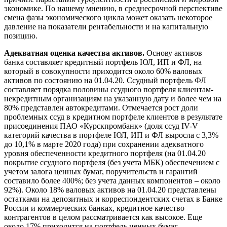
экономике. По нашему мнению, в среднесрочной перспективе
смена фазы экономического цикла может оказать некоторое
давление на показатели рентабельности и на капитальную
позицию.
Адекватная оценка качества активов.
Основу активов
банка составляет кредитный портфель ЮЛ, ИП и ФЛ, на
который в совокупности приходится около 60% валовых
активов по состоянию на 01.04.20. Ссудный портфель ФЛ
составляет порядка половины ссудного портфеля клиентам-
некредитным организациям на указанную дату и более чем на
80% представлен автокредитами. Отмечается рост доли
проблемных ссуд в кредитном портфеле клиентов в результате
присоединения ПАО «Курскпромбанк» (доля ссуд IV-V
категорий качества в портфеле ЮЛ, ИП и ФЛ выросла с 3,3%
до 10,1% в марте 2020 года) при сохранении адекватного
уровня обеспеченности кредитного портфеля (на 01.04.20
покрытие ссудного портфеля (без учета МБК) обеспечением с
учетом залога ценных бумаг, поручительств и гарантий
составило более 400%; без учета данных компонентов – около
92%). Около 18% валовых активов на 01.04.20 представлены
остатками на депозитных и корреспондентских счетах в Банке
России и коммерческих банках, кредитное качество
контрагентов в целом рассматривается как высокое. Еще
около 17% приходится на портфель ценных бумаг,