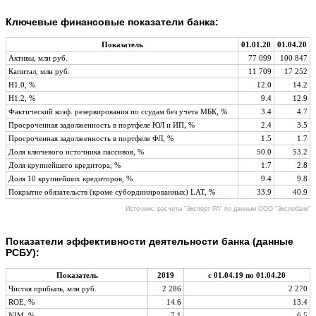
Ключевые финансовые показатели банка:
Показатель
01.01.20
01.04.20
Активы, млн руб.
77 099
100 847
Капитал, млн руб.
11 709
17 252
Н1.0, %
12.0
14.2
Н1.2, %
9.4
12.9
Фактический коэф. резервирования по ссудам без учета МБК, %
3.4
4.7
Просроченная задолженность в портфеле ЮЛ и ИП, %
2.4
3.5
Просроченная задолженность в портфеле ФЛ, %
1.5
1.7
Доля ключевого источника пассивов, %
50.0
53.2
Доля крупнейшего кредитора, %
1.7
2.8
Доля 10 крупнейших кредиторов, %
9.4
9.8
Покрытие обязательств (кроме субординированных) LAT, %
33.9
40.9
Источник: расчеты "Эксперт РА" по данным ООО "Экспобанк"
Показатели эффективности деятельности банка (данные
РСБУ):
Показатель
2019
с 01.04.19 по 01.04.20
Чистая прибыль, млн руб.
2 286
2 270
ROE, %
14.6
13.4
NIM, %
7.1
6.5