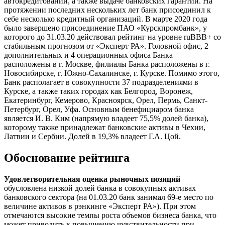
автокредитовании, а также выдаче банковских гарантий. На
протяжении последних нескольких лет банк присоединил к
себе несколько кредитный организаций. В марте 2020 года
было завершено присоединение ПАО «Курскпромбанк», у
которого до 31.03.20 действовал рейтинг на уровне ruBBB+ со
стабильным прогнозом от «Эксперт РА». Головной офис, 2
дополнительных и 4 операционных офиса Банка
расположены в г. Москве, филиалы Банка расположены в г.
Новосибирске, г. Южно-Сахалинске, г. Курске. Помимо этого,
Банк располагает в совокупности 37 подразделениями в
Курске, а также таких городах как Белгород, Воронеж,
Екатеринбург, Кемерово, Красноярск, Орел, Пермь, Санкт-
Петербург, Орел, Уфа. Основным бенефициаром банка
является И. В. Ким (напрямую владеет 75,5% долей банка),
которому также принадлежат банковские активы в Чехии,
Латвии и Сербии. Долей в 19,3% владеет Г.А. Цой.
Обоснование рейтинга
Удовлетворительная оценка рыночных позиций
обусловлена низкой долей банка в совокупных активах
банковского сектора (на 01.03.20 банк занимал 69-е место по
величине активов в рэнкинге «Эксперт РА»). При этом
отмечаются высокие темпы роста объемов бизнеса банка, что
может приводить к повышению чувствительности при