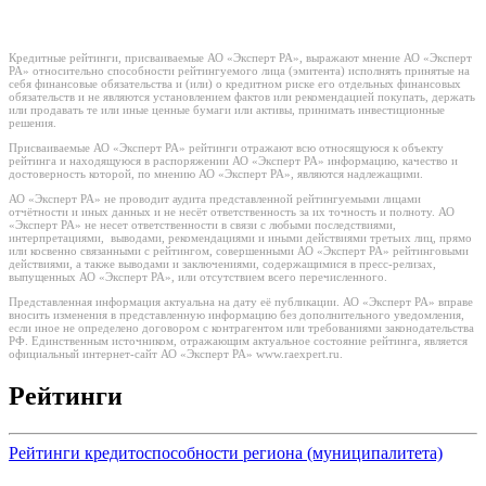
Кредитные рейтинги, присваиваемые АО «Эксперт РА», выражают мнение АО «Эксперт
РА» относительно способности рейтингуемого лица (эмитента) исполнять принятые на
себя финансовые обязательства и (или) о кредитном риске его отдельных финансовых
обязательств и не являются установлением фактов или рекомендацией покупать, держать
или продавать те или иные ценные бумаги или активы, принимать инвестиционные
решения.
Присваиваемые АО «Эксперт РА» рейтинги отражают всю относящуюся к объекту
рейтинга и находящуюся в распоряжении АО «Эксперт РА» информацию, качество и
достоверность которой, по мнению АО «Эксперт РА», являются надлежащими.
АО «Эксперт РА» не проводит аудита представленной рейтингуемыми лицами
отчётности и иных данных и не несёт ответственность за их точность и полноту. АО
«Эксперт РА» не несет ответственности в связи с любыми последствиями,
интерпретациями, выводами, рекомендациями и иными действиями третьих лиц, прямо
или косвенно связанными с рейтингом, совершенными АО «Эксперт РА» рейтинговыми
действиями, а также выводами и заключениями, содержащимися в пресс-релизах,
выпущенных АО «Эксперт РА», или отсутствием всего перечисленного.
Представленная информация актуальна на дату её публикации. АО «Эксперт РА» вправе
вносить изменения в представленную информацию без дополнительного уведомления,
если иное не определено договором с контрагентом или требованиями законодательства
РФ. Единственным источником, отражающим актуальное состояние рейтинга, является
официальный интернет-сайт АО «Эксперт РА» www.raexpert.ru.
Рейтинги
Рейтинги кредитоспособности региона (муниципалитета)