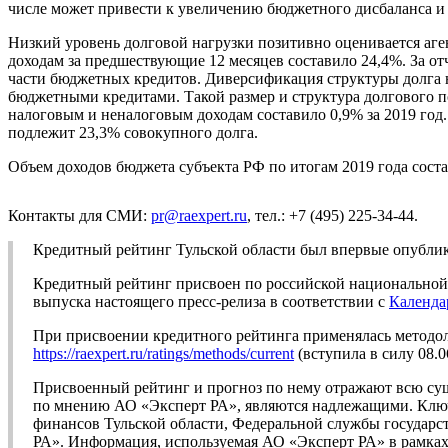
числе может привести к увеличению бюджетного дисбаланса и
Низкий уровень долговой нагрузки позитивно оценивается аген
доходам за предшествующие 12 месяцев составило 24,4%. За от
части бюджетных кредитов. Диверсификация структуры долга н
бюджетными кредитами. Такой размер и структура долгового п
налоговым и неналоговым доходам составило 0,9% за 2019 год
подлежит 23,3% совокупного долга.
Объем доходов бюджета субъекта РФ по итогам 2019 года состав
Контакты для СМИ:
pr@raexpert.ru
, тел.: +7 (495) 225-34-44.
Кредитный рейтинг Тульской области был впервые опублик
Кредитный рейтинг присвоен по российской национальной ш
выпуска настоящего пресс-релиза в соответствии с
Календа
При присвоении кредитного рейтинга применялась методо
https://raexpert.ru/ratings/methods/current
(вступила в силу 08.0
Присвоенный рейтинг и прогноз по нему отражают всю су
по мнению АО «Эксперт РА», являются надлежащими. Ключ
финансов Тульской области, Федеральной службы государс
РА». Информация, используемая АО «Эксперт РА» в рамках 