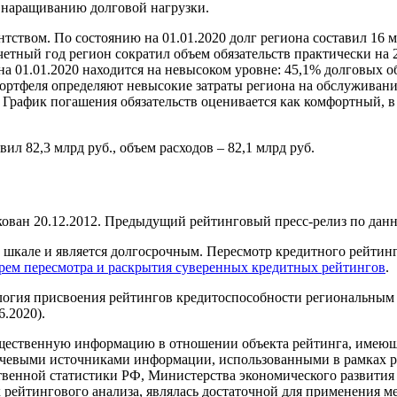
 наращиванию долговой нагрузки.
тством. По состоянию на 01.01.2020 долг региона составил 16 
четный год регион сократил объем обязательств практически на 
а 01.01.2020 находится на невысоком уровне: 45,1% долговых о
ортфеля определяют невысокие затраты региона на обслуживание
. График погашения обязательств оценивается как комфортный, 
ил 82,3 млрд руб., объем расходов – 82,1 млрд руб.
ован 20.12.2012. Предыдущий рейтинговый пресс-релиз по данн
кале и является долгосрочным. Пересмотр кредитного рейтинга
рем пересмотра и раскрытия суверенных кредитных рейтингов
.
логия присвоения рейтингов кредитоспособности региональным
6.2020).
щественную информацию в отношении объекта рейтинга, имеющую
евыми источниками информации, использованными в рамках ре
твенной статистики РФ, Министерства экономического развити
рейтингового анализа, являлась достаточной для применения м