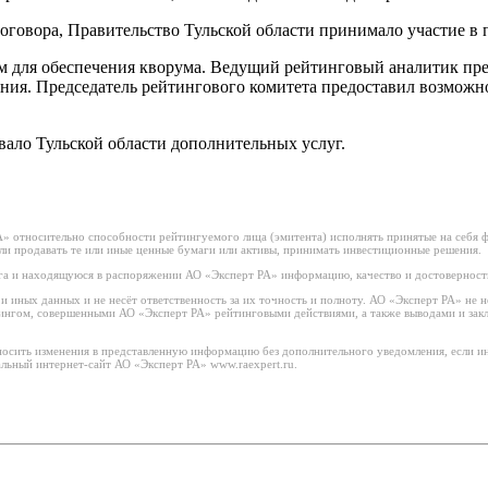
оговора, Правительство Тульской области принимало участие в 
м для обеспечения кворума. Ведущий рейтинговый аналитик пр
ния. Председатель рейтингового комитета предоставил возможно
вало Тульской области дополнительных услуг.
 относительно способности рейтингуемого лица (эмитента) исполнять принятые на себя фи
или продавать те или иные ценные бумаги или активы, принимать инвестиционные решения.
а и находящуюся в распоряжении АО «Эксперт РА» информацию, качество и достоверност
 иных данных и не несёт ответственность за их точность и полноту. АО «Эксперт РА» не н
тингом, совершенными АО «Эксперт РА» рейтинговыми действиями, а также выводами и за
носить изменения в представленную информацию без дополнительного уведомления, если ин
льный интернет-сайт АО «Эксперт РА» www.raexpert.ru.