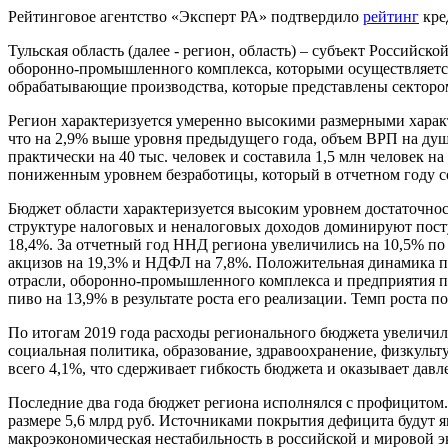
Рейтинговое агентство «Эксперт РА» подтвердило
рейтинг
кре
Тульская область (далее - регион, область) – субъект Россий
оборонно-промышленного комплекса, которыми осуществляется
обрабатывающие производства, которые представлены сектор
Регион характеризуется умеренно высокими размерными характе
что на 2,9% выше уровня предыдущего года, объем ВРП на душу
практически на 40 тыс. человек и составила 1,5 млн человек на
пониженным уровнем безработицы, который в отчетном году сос
Бюджет области характеризуется высоким уровнем достаточност
структуре налоговых и неналоговых доходов доминируют посту
18,4%. За отчетный год ННД региона увеличились на 10,5% по
акцизов на 19,3% и НДФЛ на 7,8%. Положительная динамика п
отрасли, оборонно-промышленного комплекса и предприятия по 
пиво на 13,9% в результате роста его реализации. Темп роста 
По итогам 2019 года расходы регионального бюджета увеличили
социальная политика, образование, здравоохранение, физкульт
всего 4,1%, что сдерживает гибкость бюджета и оказывает давл
Последние два года бюджет региона исполнялся с профицитом
размере 5,6 млрд руб. Источниками покрытия дефицита будут я
макроэкономическая нестабильность в российской и мировой эк