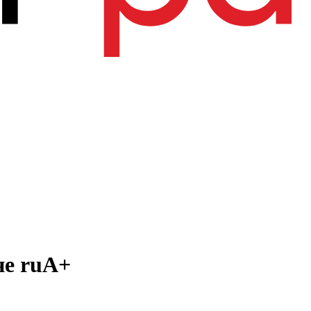
не ruА+