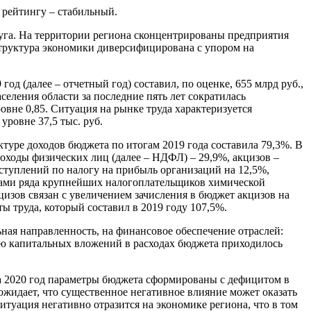
 рейтингу – стабильный.
круга. На территории региона сконцентрированы предприятия
труктура экономики диверсифицирована с упором на
д (далее – отчетный год) составил, по оценке, 655 млрд руб.,
селения области за последние пять лет сократилась
ровне 0,85. Ситуация на рынке труда характеризуется
уровне 37,5 тыс. руб.
туре доходов бюджета по итогам 2019 года составила 79,3%. В
оходы физических лиц (далее – НДФЛ) – 29,9%, акцизов –
ступлений по налогу на прибыль организаций на 12,5%,
тами ряда крупнейших налогоплательщиков химической
изов связан с увеличением зачисления в бюджет акцизов на
ы труда, который составил в 2019 году 107,5%.
ьная направленность, на финансовое обеспечение отраслей:
олю капитальных вложений в расходах бюджета приходилось
а 2020 год параметры бюджета сформированы с дефицитом в
ожидает, что существенное негативное влияние может оказать
туация негативно отразится на экономике региона, что в том