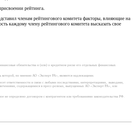
присвоении рейтинга.
едставил членам рейтингового комитета факторы, влияющие на
сть каждому члену рейтингового комитета высказать свое
нансовые обязательства и (или) о кредитном риске его отдельных финансовых
ь которой, по мнению АО «Эксперт РА», являются надлежащими.
есет ответственности в связи с любыми последствиями, интерпретациями, выводами,
ключениями, содержащимися в пресс-релизах, выпущенных АО «Эксперт РА», или
ое не определено договором с контрагентом или требованиями законодательства РФ.