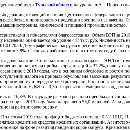
дитоспособности
Тульской области
на уровне ruА+. Прогноз по
ской Федерации, входящий в состав Центрального федерального о
 разработка и производство продукции военного назначения. С
ом машиностроения, химической и пищевой промышленностью.
ристиками и показателями благосостояния. Объем ВРП за 2019 го
 населения оценивается на уровне 447 тыс. руб. Численность на
 01.01.2020. Демографическая нагрузка в регионе находится на у
тавил 3,8%. Средняя заработная плата в отчетном году была на 
и: доля налоговых и неналоговых доходов (далее - ННД) в струк
пления по налогу на прибыль организаций – 37,2%, налогу на д
 сравнению с 2018 годом, что в основном обусловлено ростом по
оступлений налога на прибыль обусловлена высокими результа
производству и передаче электроэнергии. Рост поступления акц
поступлений по НДФЛ на 0,3п.п. превысил темп роста фонда оплат
сь на 16,8%. В структуре расходов региона преобладает социал
ура и спорт в 2019 году было направлено 55,0 млрд руб. А на д
ение на рейтинговую оценку.
. По итогам 2019 года профицит бюджета составил 0,3% ННД. Н
вляться кредитные средства кредитных организаций. Агентство 
ономике на фоне развития пандемии коронавируса. Кризисная си