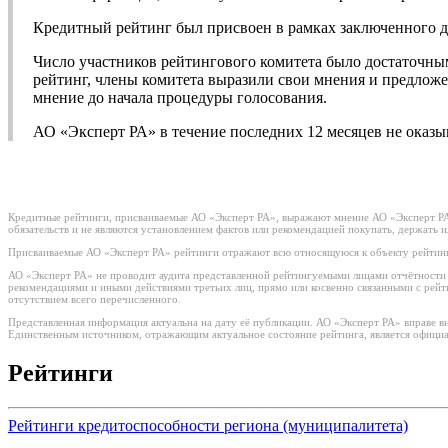
Кредитный рейтинг был присвоен в рамках заключенного д
Число участников рейтингового комитета было достаточны
рейтинг, члены комитета выразили свои мнения и предложе
мнение до начала процедуры голосования.
АО «Эксперт РА» в течение последних 12 месяцев не оказы
Кредитные рейтинги, присваиваемые АО «Эксперт РА», выражают мнение АО «Эксперт РА»
обязательств и не являются установлением фактов или рекомендацией покупать, держать 
Присваиваемые АО «Эксперт РА» рейтинги отражают всю относящуюся к объекту рейтинг
АО «Эксперт РА» не проводит аудита представленной рейтингуемыми лицами отчётности и
рекомендациями и иными действиями третьих лиц, прямо или косвенно связанными с рей
отсутствием всего перечисленного.
Представленная информация актуальна на дату её публикации. АО «Эксперт РА» вправе в
Единственным источником, отражающим актуальное состояние рейтинга, является официа
Рейтинги
Рейтинги кредитоспособности региона (муниципалитета)