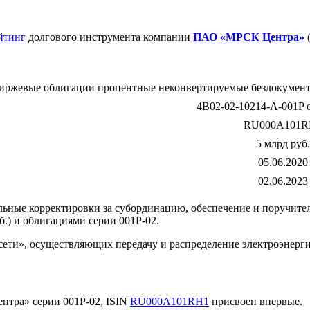
йтинг
долгового инструмента компании
ПАО «МРСК Центра»
(
иржевые облигации процентные неконвертируемые бездокумента
4B02-02-10214-A-001P о
RU000A101R
5 млрд руб.
05.06.2020
02.06.2023
ые корректировки за субординацию, обеспечение и поручительс
) и облигациями серии 001Р-02.
и», осуществляющих передачу и распределение электроэнергии
тра» серии 001Р-02, ISIN
RU000A101RH1
присвоен впервые.