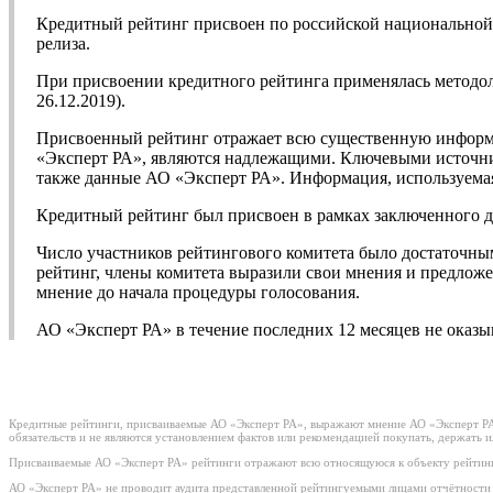
Кредитный рейтинг присвоен по российской национальной ш
релиза.
При присвоении кредитного рейтинга применялась методо
26.12.2019).
Присвоенный рейтинг отражает всю существенную информа
«Эксперт РА», являются надлежащими. Ключевыми источни
также данные АО «Эксперт РА». Информация, используемая
Кредитный рейтинг был присвоен в рамках заключенного 
Число участников рейтингового комитета было достаточны
рейтинг, члены комитета выразили свои мнения и предложе
мнение до начала процедуры голосования.
АО «Эксперт РА» в течение последних 12 месяцев не ока
Кредитные рейтинги, присваиваемые АО «Эксперт РА», выражают мнение АО «Эксперт РА»
обязательств и не являются установлением фактов или рекомендацией покупать, держать 
Присваиваемые АО «Эксперт РА» рейтинги отражают всю относящуюся к объекту рейтинг
АО «Эксперт РА» не проводит аудита представленной рейтингуемыми лицами отчётности и 