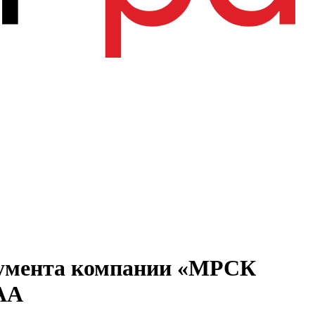
трумента компании «МРСК
uАА