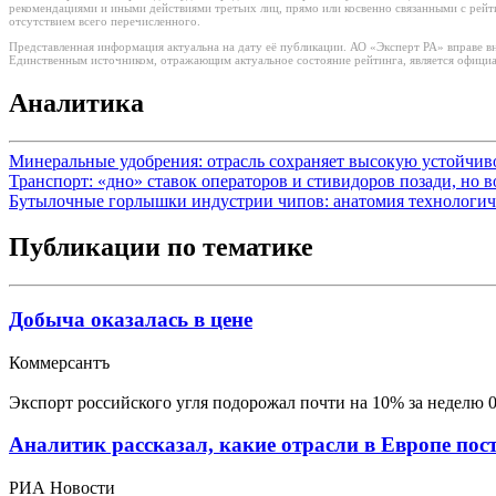
рекомендациями и иными действиями третьих лиц, прямо или косвенно связанными с рей
отсутствием всего перечисленного.
Представленная информация актуальна на дату её публикации. АО «Эксперт РА» вправе в
Единственным источником, отражающим актуальное состояние рейтинга, является официа
Аналитика
Минеральные удобрения: отрасль сохраняет высокую устойчи
Транспорт: «дно» ставок операторов и стивидоров позади, но 
Бутылочные горлышки индустрии чипов: анатомия технологич
Публикации по тематике
Добыча оказалась в цене
Коммерсантъ
Экспорт российского угля подорожал почти на 10% за неделю
Аналитик рассказал, какие отрасли в Европе пост
РИА Новости