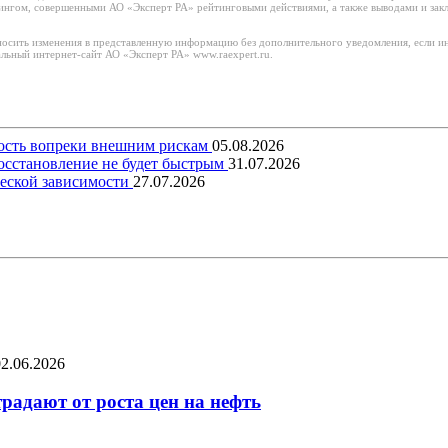
тингом, совершенными АО «Эксперт РА» рейтинговыми действиями, а также выводами и за
носить изменения в представленную информацию без дополнительного уведомления, если ин
льный интернет-сайт АО «Эксперт РА» www.raexpert.ru.
вость вопреки внешним рискам
05.08.2026
восстановление не будет быстрым
31.07.2026
еской зависимости
27.07.2026
02.06.2026
радают от роста цен на нефть