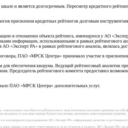
кале и является долгосрочным. Пересмотр кредитного рейтинга
логия присвоения кредитных рейтингов долговым инструмента
цию в отношении объекта рейтинга, имеющуюся у АО «Эксперт 
ками информации, использованными в рамках рейтингового ана
 АО «Эксперт РА» в рамках рейтингового анализа, являлась до
договора, ПАО «МРСК Центра» принимало участие в присвоении
м для обеспечения кворума. Ведущий рейтинговый аналитик пр
ния. Председатель рейтингового комитета предоставил возможно
зывало ПАО «МРСК Центра» дополнительных услуг.
 относительно способности рейтингуемого лица (эмитента) исполнять принятые на себя фи
или продавать те или иные ценные бумаги или активы, принимать инвестиционные решения.
а и находящуюся в распоряжении АО «Эксперт РА» информацию, качество и достоверност
иных данных и не несёт ответственность за их точность и полноту. АО «Эксперт РА» не н