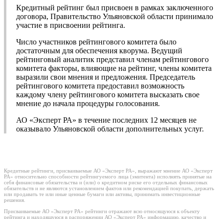
Кредитный рейтинг был присвоен в рамках заключенного
договора, Правительство Ульяновской области принимало
участие в присвоении рейтинга.
Число участников рейтингового комитета было
достаточным для обеспечения кворума. Ведущий
рейтинговый аналитик представил членам рейтингового
комитета факторы, влияющие на рейтинг, члены комитета
выразили свои мнения и предложения. Председатель
рейтингового комитета предоставил возможность
каждому члену рейтингового комитета высказать свое
мнение до начала процедуры голосования.
АО «Эксперт РА» в течение последних 12 месяцев не
оказывало Ульяновской области дополнительных услуг.
Кредитные рейтинги, присваиваемые АО «Эксперт РА», выражают мнение АО «Эксперт
РА» относительно способности рейтингуемого лица (эмитента) исполнять принятые на
себя финансовые обязательства и (или) о кредитном риске его отдельных финансовых
обязательств и не являются установлением фактов или рекомендацией покупать, держать
или продавать те или иные ценные бумаги или активы, принимать инвестиционные
решения.
Присваиваемые АО «Эксперт РА» рейтинги отражают всю относящуюся к объекту
рейтинга и находящуюся в распоряжении АО «Эксперт РА» информацию, качество и