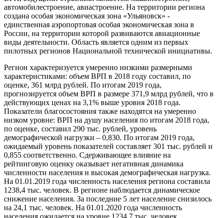
автомобилестроение, авиастроение. На территории региона
создана особая экономическая зона «Ульяновск» -
единственная аэропортовая особая экономическая зона в
России, на территории которой развиваются авиационные
виды деятельности. Область является одним из первых
пилотных регионов Национальной технической инициативы.
Регион характеризуется умеренно низкими размерными
характеристиками: объем ВРП в 2018 году составил, по
оценке, 361 млрд рублей. По итогам 2019 года,
прогнозируется объем ВРП в размере 371,9 млрд рублей, что в
действующих ценах на 3,1% выше уровня 2018 года.
Показатели благосостояния также находятся на умеренно
низком уровне: ВРП на душу населения по итогам 2018 года,
по оценке, составил 290 тыс. рублей, уровень
демографической нагрузки – 0,830. По итогам 2019 года,
ожидаемый уровень показателей составляет 301 тыс. рублей и
0,855 соответственно. Сдерживающее влияние на
рейтинговую оценку оказывает негативная динамика
численности населения и высокая демографическая нагрузка.
На 01.01.2019 года численность населения региона составила
1238,4 тыс. человек. В регионе наблюдается динамическое
снижение населения. За последние 5 лет население снизилось
на 24,1 тыс. человек. На 01.01.2020 года численность
населения ожидается на уровне 1234,7 тыс. человек.