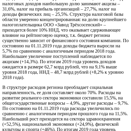
налоговых доходов наибольшую долю занимают акцизы –
31,6%, налог на прибыль организаций – 27,7%, налог на
доходы физических лиц – 25,5%. Структура налоговой базы
области умеренно концентрированная: на долю крупнейшего
налогоплательщика ООО «Завод Трёхсосенский» –
приходится более 10% ННД, что оказывает сдерживающее
влияние на рейтинговую оценку, т.к. бюджет региона
существенно зависит от финансового состояния компании. По
состоянию на 01.11.2019 года доходы бюджета выросли на
5,7% по сравнению с аналогичным периодом 2018 года.
Наибольшее увеличение поступлений наблюдается по
акцизам (+14,3%). По итогам 2019 года уровень доходов
ожидается в размере 62,7 млрд рублей, что на 9,1% выше
уровня 2018 года, ННД – 48,7 млрд рублей (+8,2% к уровню
2018 года).
В структуре расходов региона преобладает социальная
направленность, ее доля составляет около 70%. Расходы на
развитие реального сектора экономики составили 15,5%, на
общегосударственные вопросы – 4,9%, другие расходы – 9,7%.
По состоянию на 01.11.2019 года расходы увеличились по
сравнению с аналогичным периодом прошлого года на 11,5%.
Наибольший рост приходится на сектора здравоохранения
(+52,5%), национальной экономики (+24,9%), физической
культуры и спорта (+46%). По итогам 2019 года уровень