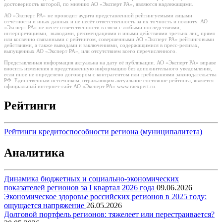
достоверность которой, по мнению АО «Эксперт РА», являются надлежащими.
АО «Эксперт РА» не проводит аудита представленной рейтингуемыми лицами
отчётности и иных данных и не несёт ответственность за их точность и полноту. АО
«Эксперт РА» не несет ответственности в связи с любыми последствиями,
интерпретациями, выводами, рекомендациями и иными действиями третьих лиц, прямо
или косвенно связанными с рейтингом, совершенными АО «Эксперт РА» рейтинговыми
действиями, а также выводами и заключениями, содержащимися в пресс-релизах,
выпущенных АО «Эксперт РА», или отсутствием всего перечисленного.
Представленная информация актуальна на дату её публикации. АО «Эксперт РА» вправе
вносить изменения в представленную информацию без дополнительного уведомления,
если иное не определено договором с контрагентом или требованиями законодательства
РФ. Единственным источником, отражающим актуальное состояние рейтинга, является
официальный интернет-сайт АО «Эксперт РА» www.raexpert.ru.
Рейтинги
Рейтинги кредитоспособности региона (муниципалитета)
Аналитика
Динамика бюджетных и социально-экономических
показателей регионов за I квартал 2026 года
09.06.2026
Экономическое здоровье российских регионов в 2025 году:
ощущается напряжение
26.05.2026
Долговой портфель регионов: тяжелеет или перестраивается?