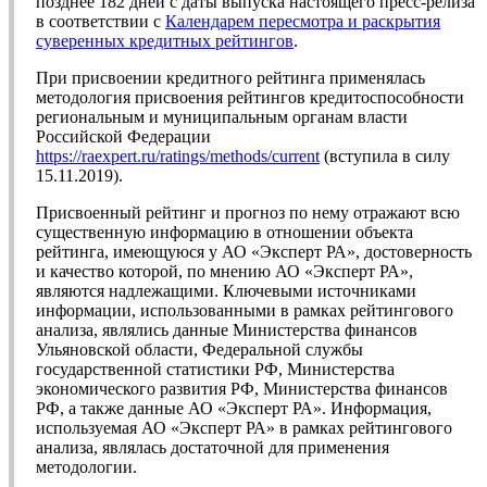
позднее 182 дней с даты выпуска настоящего пресс-релиза
в соответствии с
Календарем пересмотра и раскрытия
суверенных кредитных рейтингов
.
При присвоении кредитного рейтинга применялась
методология присвоения рейтингов кредитоспособности
региональным и муниципальным органам власти
Российской Федерации
https://raexpert.ru/ratings/methods/current
(вступила в силу
15.11.2019).
Присвоенный рейтинг и прогноз по нему отражают всю
существенную информацию в отношении объекта
рейтинга, имеющуюся у АО «Эксперт РА», достоверность
и качество которой, по мнению АО «Эксперт РА»,
являются надлежащими. Ключевыми источниками
информации, использованными в рамках рейтингового
анализа, являлись данные Министерства финансов
Ульяновской области, Федеральной службы
государственной статистики РФ, Министерства
экономического развития РФ, Министерства финансов
РФ, а также данные АО «Эксперт РА». Информация,
используемая АО «Эксперт РА» в рамках рейтингового
анализа, являлась достаточной для применения
методологии.