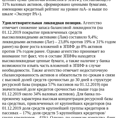
31% валовых активов, сформировано ценными бумагами,
имеющими кредитный рейтинг на уровне ruА- и выше по
шкале «Эксперт РА»).
Удовлетворительная ликвидная позиция.
Агентство
отмечает снижение запаса балансовой ликвидности (на
01.12.2019 покрытие привлеченных средств
высоколиквидными активами (Лам) составило 9,4%;
ликвидными активами (Лат) – 23,8% против 19% и 31% годом
ранее) на фоне роста вложений в ЗПИФ до 8% активов
против 1% годом ранее. Однако агентство принимает во
внимание тот факт, что в составе ЗПИФа находятся
высоколиквидные ценные бумаги, а также наличие у банка
возможности изъять часть вложений в ЗПИФ в случае
необходимости. Также агентство отмечает недостаточную
сбалансированность активов и обязательств по срокам в связи
с высокой долей средств срочностью до 30 дней в структуре
ресурсной базы (порядка 57% пассивов на 01.12.2019) при
значительной доле кредитов срочностью свыше года (на
01.12.2019 около 34% валовых активов). Для банка по-
прежнему характерна высокая концентрация ресурсной базы
на средствах, привлеченных от крупнейших кредиторов (на
01.12.2019 доля средств крупнейшей группы кредиторов в
пассивах – 17%; доля средств 5 крупнейших кредиторов/
групп кредиторов – 41%). Однако, по оценкам агентства, банк