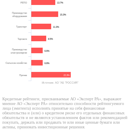
РЕПО
13.7%
Производство
15.3%
оборудования
Транспорт
11.3%
Торговля
8.5%
Производство
6.6%
электроэнергии
Сельское хозяйство
6.6%
Прочее
22.3%
Источник: АО "АБ "РОССИЯ"
Кредитные рейтинги, присваиваемые АО «Эксперт РА», выражают
мнение АО «Эксперт РА» относительно способности рейтингуемого
лица (эмитента) исполнять принятые на себя финансовые
обязательства и (или) о кредитном риске его отдельных финансовых
обязательств и не являются установлением фактов или рекомендацией
покупать, держать или продавать те или иные ценные бумаги или
активы, принимать инвестиционные решения.