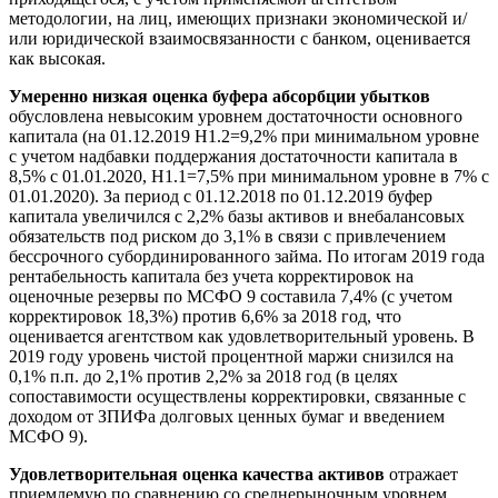
методологии, на лиц, имеющих признаки экономической и/
или юридической взаимосвязанности с банком, оценивается
как высокая.
Умеренно низкая оценка буфера абсорбции убытков
обусловлена невысоким уровнем достаточности основного
капитала (на 01.12.2019 Н1.2=9,2% при минимальном уровне
с учетом надбавки поддержания достаточности капитала в
8,5% с 01.01.2020, Н1.1=7,5% при минимальном уровне в 7% с
01.01.2020). За период с 01.12.2018 по 01.12.2019 буфер
капитала увеличился с 2,2% базы активов и внебалансовых
обязательств под риском до 3,1% в связи с привлечением
бессрочного субординированного займа. По итогам 2019 года
рентабельность капитала без учета корректировок на
оценочные резервы по МСФО 9 составила 7,4% (с учетом
корректировок 18,3%) против 6,6% за 2018 год, что
оценивается агентством как удовлетворительный уровень. В
2019 году уровень чистой процентной маржи снизился на
0,1% п.п. до 2,1% против 2,2% за 2018 год (в целях
сопоставимости осуществлены корректировки, связанные с
доходом от ЗПИФа долговых ценных бумаг и введением
МСФО 9).
Удовлетворительная оценка качества активов
отражает
приемлемую по сравнению со среднерыночным уровнем