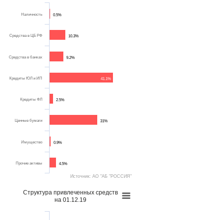
Наличность
0.5%
Средства в ЦБ РФ
10.3%
Средства в банках
9.2%
Кредиты ЮЛ и ИП
41.1%
Кредиты ФЛ
2.5%
Ценные бумаги
31%
Имущество
0.9%
Прочие активы
4.5%
Источник: АО "АБ "РОССИЯ"
Структура привлеченных средств
на 01.12.19