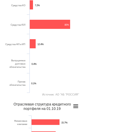
Средства КО
7.2%
Средства ЮЛ
80%
Средства ФЛ и ИП
12.4%
Выпущенные
долговые
0.4%
обязательства
Прочие
0.1%
обязательства
Источник: АО "АБ "РОССИЯ"
Отраслевая структура кредитного
портфеля на 01.10.19
Финансовые
15.7%
компании