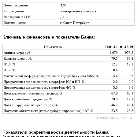
Номер лицензии
328
Тип лицензии
Универсальная лицензия
Вхождение в ССВ
Да
Головной офис
г. Санкт-Петербург
Ключевые финансовые показатели Банка:
Показатель
01.01.19
01.12.19
Активы, млрд руб.
1 079
978.3
Капитал, млрд руб.
79.5
85.2
Н1.0, %
12.2
12.1
Н1.2, %
8.6
9.2
Фактический коэф. резервирования по ссудам без учета МБК, %
5.6
6.3
Просроченная задолженность в портфеле ЮЛ и ИП, %
2.0
2.0
Просроченная задолженность в портфеле ФЛ, %
3.0
3.6
Доля ключевого источника пассивов, %
67.8
66.1
Доля крупнейшего кредитора, %
20.9
17.1
Доля 10 крупнейших кредиторов, %
46.2
48.4
Покрытие обязательств (кроме субординированных) LAT, %
23.5
26.8
Источник: АО "АБ "РОССИЯ"
Показатели эффективности деятельности Банка
(очищенные от влияния корректировок на оценочные