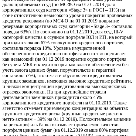
долю проблемных ссуд (по МСФО на 01.01.2019 доля
корпоративных ссуд категории «Stage 3» и POCI – 11%) на
фоне относительно невысокого уровня покрытия проблемных
кредитов резервами (по МСФО на 01.01.2019 покрытие
резервами корпоративных ссуд категории «Stage 3» составило
порядка 63%). По состоянию на 01.12.2019 доля ссуд III-V
категорий качества в ссудном портфеле ЮЛ и ИП, на который
приходится около 67% совокупного кредитного портфеля,
составила порядка 10%. Уровень имущественной
обеспеченности кредитного портфеля агентство оценивает
как невысокий (на 01.12.2019 покрытие ссудного портфеля
без учета МБК и кредитов органам власти обеспечением без
учета залога ценных бумаг, поручительств и гарантий
составило 57%), что отчасти обусловлено кредитованием
крупных заемщиков, имеющих высокие кредитные рейтинги,
и низкой концентрацией кредитования на высокорисковых
отраслях экономики. На три крупнейшие отрасли
деятельности заемщиков приходится около 45%
корпоративного кредитного портфеля на 01.10.2019. Также
агентство отмечает приемлемую концентрацию на объектах
крупного кредитного риска (крупные кредитные риски к
нетто-активам – 39% на 01.12.2019). Положительное влияние
на риск-профиль банка оказывает приемлемое качество
портфеля ценных бумаг (на 01.12.2019 свыше 80% портфеля
ценных бумаг (включая вложения в ЗПИФ), составляющего