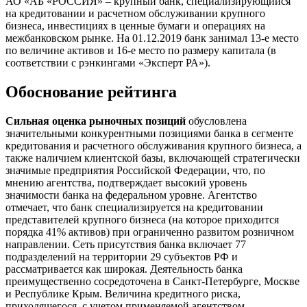
АО «АБ «РОССИЯ» – крупный банк, специализирующийся
на кредитовании и расчетном обслуживании крупного
бизнеса, инвестициях в ценные бумаги и операциях на
межбанковском рынке. На 01.12.2019 банк занимал 13-е место
по величине активов и 16-е место по размеру капитала (в
соответствии с рэнкингами «Эксперт РА»).
Обоснование рейтинга
Сильная оценка рыночных позиций
обусловлена
значительными конкурентными позициями банка в сегменте
кредитования и расчетного обслуживания крупного бизнеса, а
также наличием клиентской базы, включающей стратегически
значимые предприятия Российской Федерации, что, по
мнению агентства, подтверждает высокий уровень
значимости банка на федеральном уровне. Агентство
отмечает, что банк специализируется на кредитовании
представителей крупного бизнеса (на которое приходится
порядка 41% активов) при ограниченно развитом розничном
направлении. Сеть присутствия банка включает 77
подразделений на территории 29 субъектов РФ и
рассматривается как широкая. Деятельность банка
преимущественно сосредоточена в Санкт-Петербурге, Москве
и Республике Крым. Величина кредитного риска,
приходящегося, с учетом применяемой агентством