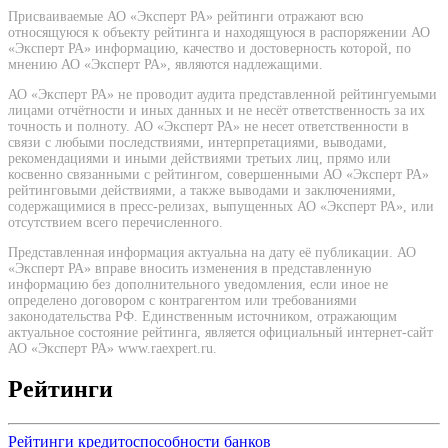
Присваиваемые АО «Эксперт РА» рейтинги отражают всю
относящуюся к объекту рейтинга и находящуюся в распоряжении АО
«Эксперт РА» информацию, качество и достоверность которой, по
мнению АО «Эксперт РА», являются надлежащими.
АО «Эксперт РА» не проводит аудита представленной рейтингуемыми
лицами отчётности и иных данных и не несёт ответственность за их
точность и полноту. АО «Эксперт РА» не несет ответственности в
связи с любыми последствиями, интерпретациями, выводами,
рекомендациями и иными действиями третьих лиц, прямо или
косвенно связанными с рейтингом, совершенными АО «Эксперт РА»
рейтинговыми действиями, а также выводами и заключениями,
содержащимися в пресс-релизах, выпущенных АО «Эксперт РА», или
отсутствием всего перечисленного.
Представленная информация актуальна на дату её публикации. АО
«Эксперт РА» вправе вносить изменения в представленную
информацию без дополнительного уведомления, если иное не
определено договором с контрагентом или требованиями
законодательства РФ. Единственным источником, отражающим
актуальное состояние рейтинга, является официальный интернет-сайт
АО «Эксперт РА» www.raexpert.ru.
Рейтинги
Рейтинги кредитоспособности банков