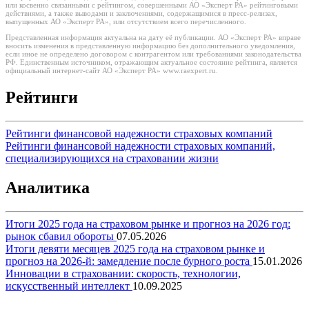
или косвенно связанными с рейтингом, совершенными АО «Эксперт РА» рейтинговыми
действиями, а также выводами и заключениями, содержащимися в пресс-релизах,
выпущенных АО «Эксперт РА», или отсутствием всего перечисленного.
Представленная информация актуальна на дату её публикации. АО «Эксперт РА» вправе
вносить изменения в представленную информацию без дополнительного уведомления,
если иное не определено договором с контрагентом или требованиями законодательства
РФ. Единственным источником, отражающим актуальное состояние рейтинга, является
официальный интернет-сайт АО «Эксперт РА» www.raexpert.ru.
Рейтинги
Рейтинги финансовой надежности страховых компаний
Рейтинги финансовой надежности страховых компаний,
специализирующихся на страховании жизни
Аналитика
Итоги 2025 года на страховом рынке и прогноз на 2026 год:
рынок сбавил обороты
07.05.2026
Итоги девяти месяцев 2025 года на страховом рынке и
прогноз на 2026-й: замедление после бурного роста
15.01.2026
Инновации в страховании: скорость, технологии,
искусственный интеллект
10.09.2025