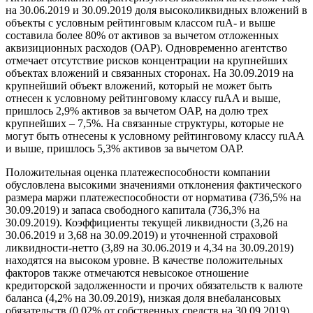
на 30.06.2019 и 30.09.2019 доля высоколиквидных вложений в
объекты с условным рейтинговым классом ruА- и выше
составила более 80% от активов за вычетом отложенных
аквизиционных расходов (ОАР). Одновременно агентство
отмечает отсутствие рисков концентрации на крупнейших
объектах вложений и связанных сторонах. На 30.09.2019 на
крупнейший объект вложений, который не может быть
отнесен к условному рейтинговому классу ruAA и выше,
пришлось 2,9% активов за вычетом ОАР, на долю трех
крупнейших – 7,5%. На связанные структуры, которые не
могут быть отнесены к условному рейтинговому классу ruAA
и выше, пришлось 5,3% активов за вычетом ОАР.
Положительная оценка платежеспособности компании
обусловлена высокими значениями отклонения фактического
размера маржи платежеспособности от норматива (736,5% на
30.09.2019) и запаса свободного капитала (736,3% на
30.09.2019). Коэффициенты текущей ликвидности (3,26 на
30.06.2019 и 3,68 на 30.09.2019) и уточненной страховой
ликвидности-нетто (3,89 на 30.06.2019 и 4,34 на 30.09.2019)
находятся на высоком уровне. В качестве положительных
факторов также отмечаются невысокое отношение
кредиторской задолженности и прочих обязательств к валюте
баланса (4,2% на 30.09.2019), низкая доля внебалансовых
обязательств (0,02% от собственных средств на 30.09.2019),