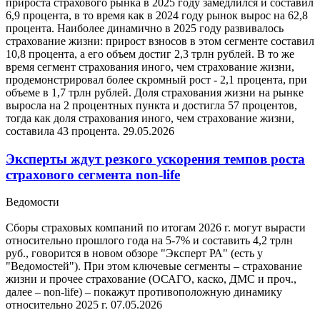
прироста страхового рынка в 2025 году замедлился и составил
6,9 процента, в то время как в 2024 году рынок вырос на 62,8
процента. Наиболее динамично в 2025 году развивалось
страхование жизни: прирост взносов в этом сегменте составил
10,8 процента, а его объем достиг 2,3 трлн рублей. В то же
время сегмент страхования иного, чем страхование жизни,
продемонстрировал более скромный рост - 2,1 процента, при
объеме в 1,7 трлн рублей. Доля страхования жизни на рынке
выросла на 2 процентных пункта и достигла 57 процентов,
тогда как доля страхования иного, чем страхование жизни,
составила 43 процента.
29.05.2026
Эксперты ждут резкого ускорения темпов роста
страхового сегмента non-life
Ведомости
Сборы страховых компаний по итогам 2026 г. могут вырасти
относительно прошлого года на 5-7% и составить 4,2 трлн
руб., говорится в новом обзоре "Эксперт РА" (есть у
"Ведомостей"). При этом ключевые сегменты – страхование
жизни и прочее страхование (ОСАГО, каско, ДМС и проч.,
далее – non-life) – покажут противоположную динамику
относительно 2025 г.
07.05.2026