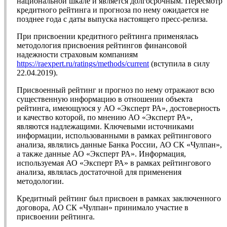
национальной шкале и является долгосрочным. Пересмотр
кредитного рейтинга и прогноза по нему ожидается не
позднее года с даты выпуска настоящего пресс-релиза.
При присвоении кредитного рейтинга применялась
методология присвоения рейтингов финансовой
надежности страховым компаниям
https://raexpert.ru/ratings/methods/current
(вступила в силу
22.04.2019).
Присвоенный рейтинг и прогноз по нему отражают всю
существенную информацию в отношении объекта
рейтинга, имеющуюся у АО «Эксперт РА», достоверность
и качество которой, по мнению АО «Эксперт РА»,
являются надлежащими. Ключевыми источниками
информации, использованными в рамках рейтингового
анализа, являлись данные Банка России, АО СК «Чулпан»,
а также данные АО «Эксперт РА». Информация,
используемая АО «Эксперт РА» в рамках рейтингового
анализа, являлась достаточной для применения
методологии.
Кредитный рейтинг был присвоен в рамках заключенного
договора, АО СК «Чулпан» принимало участие в
присвоении рейтинга.