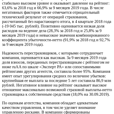
стабильно высоком уровне и оказывает давление на рейтинг:
63,6% за 2018 год и 66,9% за 9 месяцев 2019 года. В числе
негативных факторов также отмечается отрицательный
технический результат от операций страхования,
рассчитанный без нарастающего итога, в 4 квартале 2018 года
(-19 045 тыс. рублей). Позитивно оценивается низкая доля
расходов на ведение дела (28,3% за 2018 год и 25,8% за 9
месяцев 2019 года) и невысокие значения комбинированного
коэффициента убыточности-нетто (91,9% за 2018 год и 92,7%
за 9 месяцев 2019 года).
Надежность перестраховщиков, с которыми сотрудничает
компания, оценивается как высокая. За 9 месяцев 2019 года
доля взносов, переданных перестраховщикам с рейтингом не
ниже ruAA по шкале «Эксперт РА» или сопоставимыми
рейтингами других агентств, составила более 95%. Компания
имеет опыт урегулирования средних по величине убытков:
крупнейшая ее выплата за последние 5 лет составила 86,9 млн
рублей. Негативное влияние на рейтинг оказывает высокое
отношение максимально возможной страховой выплаты-нетто
страховщика к собственным средствам (18,0% на 30.09.2019).
По оценкам агентства, компания обладает адекватным
качеством управления, в том числе уделяет внимание
управлению рисками. В компании сформированы