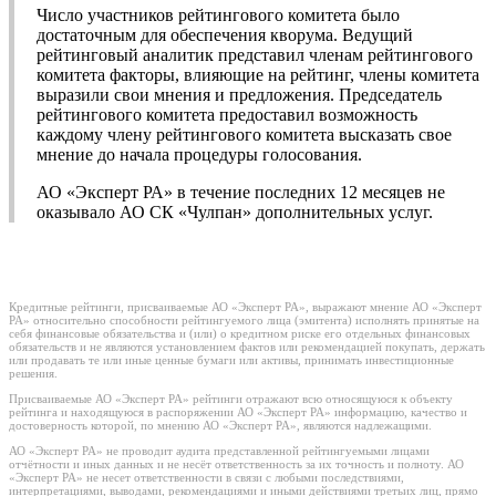
Число участников рейтингового комитета было
достаточным для обеспечения кворума. Ведущий
рейтинговый аналитик представил членам рейтингового
комитета факторы, влияющие на рейтинг, члены комитета
выразили свои мнения и предложения. Председатель
рейтингового комитета предоставил возможность
каждому члену рейтингового комитета высказать свое
мнение до начала процедуры голосования.
АО «Эксперт РА» в течение последних 12 месяцев не
оказывало АО СК «Чулпан» дополнительных услуг.
Кредитные рейтинги, присваиваемые АО «Эксперт РА», выражают мнение АО «Эксперт
РА» относительно способности рейтингуемого лица (эмитента) исполнять принятые на
себя финансовые обязательства и (или) о кредитном риске его отдельных финансовых
обязательств и не являются установлением фактов или рекомендацией покупать, держать
или продавать те или иные ценные бумаги или активы, принимать инвестиционные
решения.
Присваиваемые АО «Эксперт РА» рейтинги отражают всю относящуюся к объекту
рейтинга и находящуюся в распоряжении АО «Эксперт РА» информацию, качество и
достоверность которой, по мнению АО «Эксперт РА», являются надлежащими.
АО «Эксперт РА» не проводит аудита представленной рейтингуемыми лицами
отчётности и иных данных и не несёт ответственность за их точность и полноту. АО
«Эксперт РА» не несет ответственности в связи с любыми последствиями,
интерпретациями, выводами, рекомендациями и иными действиями третьих лиц, прямо