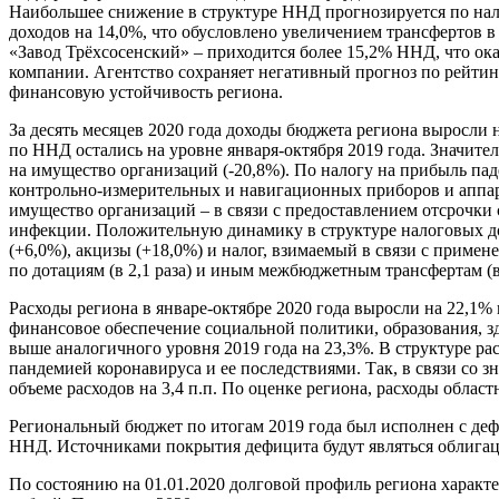
Наибольшее снижение в структуре ННД прогнозируется по налог
доходов на 14,0%, что обусловлено увеличением трансфертов 
«Завод Трёхсосенский» – приходится более 15,2% ННД, что ок
компании. Агентство сохраняет негативный прогноз по рейтин
финансовую устойчивость региона.
За десять месяцев 2020 года доходы бюджета региона выросли 
по ННД остались на уровне января-октября 2019 года. Значите
на имущество организаций (-20,8%). По налогу на прибыль п
контрольно-измерительных и навигационных приборов и аппара
имущество организаций – в связи с предоставлением отсрочки
инфекции. Положительную динамику в структуре налоговых дох
(+6,0%), акцизы (+18,0%) и налог, взимаемый в связи с прим
по дотациям (в 2,1 раза) и иным межбюджетным трансфертам (в
Расходы региона в январе-октябре 2020 года выросли на 22,1%
финансовое обеспечение социальной политики, образования, зд
выше аналогичного уровня 2019 года на 23,3%. В структуре ра
пандемией коронавируса и ее последствиями. Так, в связи со з
объеме расходов на 3,4 п.п. По оценке региона, расходы област
Региональный бюджет по итогам 2019 года был исполнен с деф
ННД. Источниками покрытия дефицита будут являться облигац
По состоянию на 01.01.2020 долговой профиль региона характ