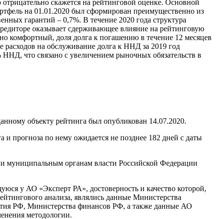
то отрицательно скажется на рейтинговой оценке. Основной
ртфель на 01.01.2020 был сформирован преимущественно из
енных гарантий – 0,7%. В течение 2020 года структура
 кредиторе оказывает сдерживающее влияние на рейтинговую
нно комфортный, доля долга к погашению в течение 12 месяцев
ие расходов на обслуживание долга к ННД за 2019 год
% ННД, что связано с увеличением рыночных обязательств в
анному объекту рейтинга был опубликован 14.07.2020.
 и прогноза по нему ожидается не позднее 182 дней с даты
 и муниципальным органам власти Российской Федерации
ся у АО «Эксперт РА», достоверность и качество которой,
йтингового анализа, являлись данные Министерства
ития РФ, Министерства финансов РФ, а также данные АО
менения методологии.