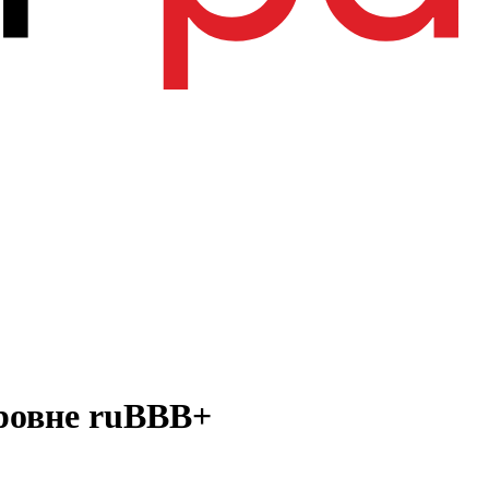
уровне ruВВВ+