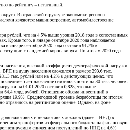
ноз по рейтингу – негативный.
о округа. В отраслевой структуре экономики региона
слями являются: машиностроение, автомобилестроение,
лрд рублей, что на 4,5% выше уровня 2018 года в сопоставимых
ах. Кроме того, в январе-сентябре 2020 года наблюдается
 в январе-сентябре 2020 года составил 91,7% к
а ситуации с пандемией коронавируса. По итогам 2020 года
ти населения, высокий коэффициент демографической нагрузки
, ВРП на душу населения сложился в размере 293,6 тыс.
81,3 тыс. рублей или на 4,2% в действующих ценах, что
оследние 5 лет население снизилось почти на 30 тыс. человек.
рузки на 01.01.2020 составил 0,828, что выше
ил 64,4 млрд рублей. Отношение объема инвестиций в
порядка 19,9%. Среднегодовой уровень безработицы по итогам
льно отразилось на рейтинговой оценке. Однако, на фоне
 доля налоговых и неналоговых доходов (далее – ННД) в
величением трансфертов из федерального бюджета на финансовую
 прогнозируемым снижением поступлений по ННД на 4,6%.