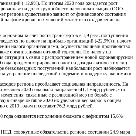
низаций (-12,9%). По итогам 2020 года ожидается рост
трированная: на долю крупнейшего налогоплательщика ООО
жет региона существенно зависит от финансового состояния
й на фоне кризисных явлений может оказать давление на
основном за счет роста трансфертов в 1,9 раза, поступления
людается по налогу на прибыль организаций (-22,9%) и налогу
слений налога организациями, осуществляющими производство
акже организациями оптовой торговли. По налогу на
ия ситуации в связи с распространением новой коронавирусной
9 года продемонстрировали налог на доходы физических лиц
уре безвозмездных поступлений наибольший рост наблюдается
у на устранение последствий пандемии и поддержку экономики.
расходов региона преобладает социальная направленность. На
и месяцев 2020 года было направлено 41,1 млрд рублей, что
 изменения, связанные с реализацией мер по борьбе с
за) в январе-октябре 2020 их удельный вес вырос в общем
ю с 2019 годом и составят 76,3 млрд рублей.
20 года ожидается исполнение бюджета с дефицитом 15,6%
 ННД, совокупные обязательства региона составили 24,9 млрд