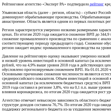
Рейтинговое агентство «Эксперт РА» подтвердило
рейтинг
кре
Ульяновская область (далее – регион, область) – субъект Рос
доминируют обрабатывающие производства. Обрабатывающая п
авиастроение. Область является одним из первых пилотных р
Регион характеризуется умеренно низкими размерными характер
ценах. По итогам 2020 года ожидается снижение ВРП до 344,9 
снижение промышленного производства по сравнению с аналог
соответствующему периоду предыдущего года). Снижение обусло
регион ожидает индекс промышленного производства на уровн
Давление на рейтинговую оценку оказывают умеренно низкий 
и низкий уровень инвестиций в основной капитал (за исключен
рублей, что на 4,9% выше уровня 2018 года в действующих цен
обусловлено прогнозируемым снижением ВРП. На 01.01.2020 чис
Основными причинами снижения численности являются естеств
среднероссийского показателя. Объем инвестиций в основной к
основной капитал (за исключением бюджетных средств) к ВРП з
2019 года составил в регионе 3,8%, что на 0,1 п.п. выше уровн
влияния коронакризиса, по итогам 2020 года ожидается рост ур
Агентство отмечает невысокую зависимость областного бюджета
структуре доходов составила 76,7%. По итогам 2020 года ожида
поддержку регионального бюджета из-за ухудшения экономиче