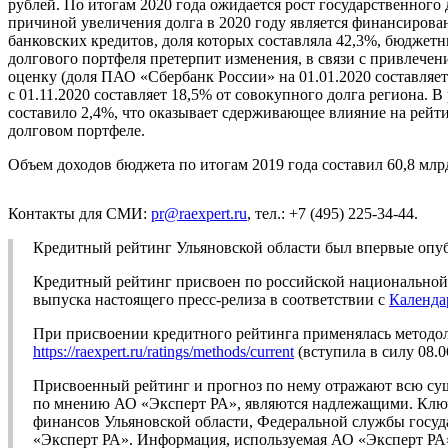
рублей. По итогам 2020 года ожидается рост государственного
причиной увеличения долга в 2020 году является финансиров
банковских кредитов, доля которых составляла 42,3%, бюджетн
долгового портфеля претерпит изменения, в связи с привлеч
оценку (доля ПАО «Сбербанк России» на 01.01.2020 составляет
с 01.11.2020 составляет 18,5% от совокупного долга региона.
составило 2,4%, что оказывает сдерживающее влияние на рейт
долговом портфеле.
Объем доходов бюджета по итогам 2019 года составил 60,8 млрд
Контакты для СМИ:
pr@raexpert.ru
, тел.: +7 (495) 225-34-44.
Кредитный рейтинг Ульяновской области был впервые опуб
Кредитный рейтинг присвоен по российской национальной ш
выпуска настоящего пресс-релиза в соответствии с
Календа
При присвоении кредитного рейтинга применялась методо
https://raexpert.ru/ratings/methods/current
(вступила в силу 08.0
Присвоенный рейтинг и прогноз по нему отражают всю су
по мнению АО «Эксперт РА», являются надлежащими. Ключ
финансов Ульяновской области, Федеральной службы госуд
«Эксперт РА». Информация, используемая АО «Эксперт РА» 