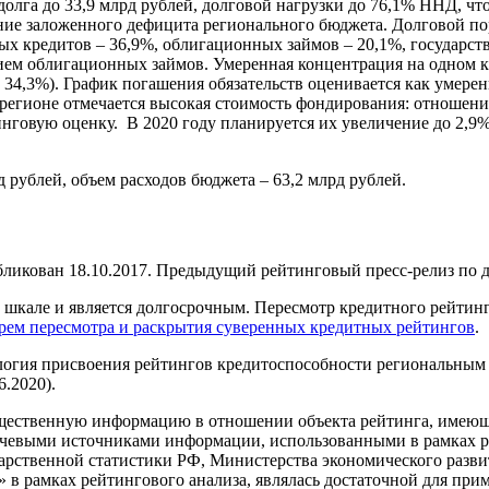
 долга до 33,9 млрд рублей, долговой нагрузки до 76,1% ННД, ч
ание заложенного дефицита регионального бюджета. Долговой по
ых кредитов – 36,9%, облигационных займов – 20,1%, государств
ением облигационных займов. Умеренная концентрация на одном
 34,3%). График погашения обязательств оценивается как умере
 В регионе отмечается высокая стоимость фондирования: отношен
инговую оценку. В 2020 году планируется их увеличение до 2,9
 рублей, объем расходов бюджета – 63,2 млрд рублей.
ликован 18.10.2017. Предыдущий рейтинговый пресс-релиз по д
кале и является долгосрочным. Пересмотр кредитного рейтинга
рем пересмотра и раскрытия суверенных кредитных рейтингов
.
логия присвоения рейтингов кредитоспособности региональным
6.2020).
щественную информацию в отношении объекта рейтинга, имеющую
евыми источниками информации, использованными в рамках ре
арственной статистики РФ, Министерства экономического разв
в рамках рейтингового анализа, являлась достаточной для при