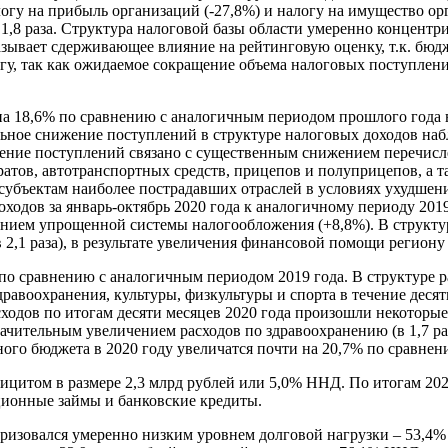
у на прибыль организаций (-27,8%) и налогу на имущество орга
в 1,8 раза. Структура налоговой базы области умеренно концен
азывает сдерживающее влияние на рейтинговую оценку, т.к. бюд
гу, так как ожидаемое сокращение объема налоговых поступлени
на 18,6% по сравнению с аналогичным периодом прошлого года в 
льное снижение поступлений в структуре налоговых доходов наб
адение поступлений связано с существенным снижением перечи
тов, автотранспортных средств, прицепов и полуприцепов, а т
 субъектам наиболее пострадавших отраслей в условиях ухудшен
одов за январь-октябрь 2020 года к аналогичному периоду 201
енением упрощенной системы налогообложения (+8,8%). В структ
 2,1 раза), в результате увеличения финансовой помощи регион
 по сравнению с аналогичным периодом 2019 года. В структуре 
равоохранения, культуры, физкультуры и спорта в течение десят
сходов по итогам десяти месяцев 2020 года произошли некоторые
начительным увеличением расходов по здравоохранению (в 1,7 ра
ного бюджета в 2020 году увеличатся почти на 20,7% по сравнени
ицитом в размере 2,3 млрд рублей или 5,0% ННД. По итогам 20
ионные займы и банковские кредиты.
еризовался умеренно низким уровнем долговой нагрузки – 53,4%