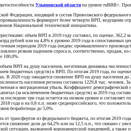
дитоспособности
Ульяновской области
на уровне ruВВВ+. Прог
сийской Федерации, входящий в состав Приволжского федеральног
ромышленность формирует более четверти ВРП, ведущими отра
егионов Национальной технической инициативы.
истиками: объем ВРП в 2019 году составил, по оценке, 362,2 м
млрд рублей или на 4,8% к уровню 2019 года в сопоставимых цен
ичным периодом 2019 года (индекс промышленного производства
влено резким падением спроса и, соответственно, продаж, из-з
е 100,0%.
объем ВРП на душу населения, негативная динамика численнос
ием бюджетных средств) к ВРП. По итогам 2019 года, по оценке
ах. В 2020 году ожидается снижение ВРП на душу населения до 2
ленность населения региона составила 1229,8 тыс. человек. За п
енная и миграционная убыль. Коэффициент демографической наг
апитал (за исключением бюджетных средств) за 2019 год состав
а последние три года остается на низком уровне и составляет 
я 2018 года и на 0,8 п.п. ниже среднероссийского, что положите
овня безработицы до 5,0%.
 от трансфертов из федерального бюджета, по итогам 2019 года
ется снижение доли до 64,2% или на 12,5 п.п., что связано с у
ской ситуации, вызванной коронавирусной пандемией, а также