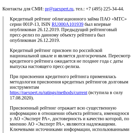
Контакты для СМИ:
pr@raexpert.ru
, тел.: +7 (495) 225-34-44.
Кредитный рейтинг облигационного займа ПАО «МТС»
серии 001P-13, ISIN
RU000A101939
был впервые
опубликован 26.12.2019. Предыдущий рейтинговый
пресс-релиз по данному объекту рейтинга был
опубликован 26.12.2019.
Кредитный рейтинг присвоен по российской
национальной шкале и является долгосрочным. Пересмотр
кредитного рейтинга ожидается не позднее года с даты
выпуска настоящего пресс-релиза.
При присвоении кредитного рейтинга применялась
методология присвоения кредитных рейтингов долговым
инструментам
https://raexpert.ru/ratings/methods/current
(вступила в силу
17.08.2020).
Присвоенный рейтинг отражает всю существенную
информацию в отношении объекта рейтинга, имеющуюся
у АО «Эксперт РА», достоверность и качество которой, по
мнению АО «Эксперт РА», являются надлежащими.
Ключевыми источниками информации, использованными