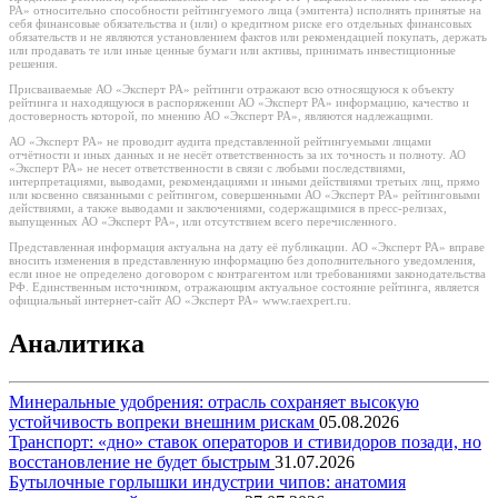
РА» относительно способности рейтингуемого лица (эмитента) исполнять принятые на
себя финансовые обязательства и (или) о кредитном риске его отдельных финансовых
обязательств и не являются установлением фактов или рекомендацией покупать, держать
или продавать те или иные ценные бумаги или активы, принимать инвестиционные
решения.
Присваиваемые АО «Эксперт РА» рейтинги отражают всю относящуюся к объекту
рейтинга и находящуюся в распоряжении АО «Эксперт РА» информацию, качество и
достоверность которой, по мнению АО «Эксперт РА», являются надлежащими.
АО «Эксперт РА» не проводит аудита представленной рейтингуемыми лицами
отчётности и иных данных и не несёт ответственность за их точность и полноту. АО
«Эксперт РА» не несет ответственности в связи с любыми последствиями,
интерпретациями, выводами, рекомендациями и иными действиями третьих лиц, прямо
или косвенно связанными с рейтингом, совершенными АО «Эксперт РА» рейтинговыми
действиями, а также выводами и заключениями, содержащимися в пресс-релизах,
выпущенных АО «Эксперт РА», или отсутствием всего перечисленного.
Представленная информация актуальна на дату её публикации. АО «Эксперт РА» вправе
вносить изменения в представленную информацию без дополнительного уведомления,
если иное не определено договором с контрагентом или требованиями законодательства
РФ. Единственным источником, отражающим актуальное состояние рейтинга, является
официальный интернет-сайт АО «Эксперт РА» www.raexpert.ru.
Аналитика
Минеральные удобрения: отрасль сохраняет высокую
устойчивость вопреки внешним рискам
05.08.2026
Транспорт: «дно» ставок операторов и стивидоров позади, но
восстановление не будет быстрым
31.07.2026
Бутылочные горлышки индустрии чипов: анатомия