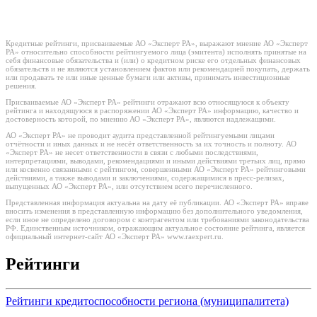
Кредитные рейтинги, присваиваемые АО «Эксперт РА», выражают мнение АО «Эксперт
РА» относительно способности рейтингуемого лица (эмитента) исполнять принятые на
себя финансовые обязательства и (или) о кредитном риске его отдельных финансовых
обязательств и не являются установлением фактов или рекомендацией покупать, держать
или продавать те или иные ценные бумаги или активы, принимать инвестиционные
решения.
Присваиваемые АО «Эксперт РА» рейтинги отражают всю относящуюся к объекту
рейтинга и находящуюся в распоряжении АО «Эксперт РА» информацию, качество и
достоверность которой, по мнению АО «Эксперт РА», являются надлежащими.
АО «Эксперт РА» не проводит аудита представленной рейтингуемыми лицами
отчётности и иных данных и не несёт ответственность за их точность и полноту. АО
«Эксперт РА» не несет ответственности в связи с любыми последствиями,
интерпретациями, выводами, рекомендациями и иными действиями третьих лиц, прямо
или косвенно связанными с рейтингом, совершенными АО «Эксперт РА» рейтинговыми
действиями, а также выводами и заключениями, содержащимися в пресс-релизах,
выпущенных АО «Эксперт РА», или отсутствием всего перечисленного.
Представленная информация актуальна на дату её публикации. АО «Эксперт РА» вправе
вносить изменения в представленную информацию без дополнительного уведомления,
если иное не определено договором с контрагентом или требованиями законодательства
РФ. Единственным источником, отражающим актуальное состояние рейтинга, является
официальный интернет-сайт АО «Эксперт РА» www.raexpert.ru.
Рейтинги
Рейтинги кредитоспособности региона (муниципалитета)