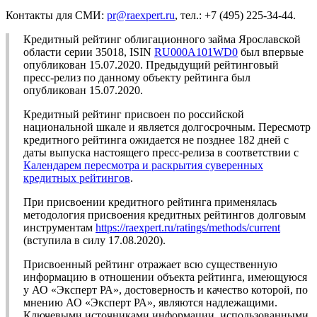
Контакты для СМИ:
pr@raexpert.ru
, тел.: +7 (495) 225-34-44.
Кредитный рейтинг облигационного займа Ярославской
области серии 35018, ISIN
RU000A101WD0
был впервые
опубликован 15.07.2020. Предыдущий рейтинговый
пресс-релиз по данному объекту рейтинга был
опубликован 15.07.2020.
Кредитный рейтинг присвоен по российской
национальной шкале и является долгосрочным. Пересмотр
кредитного рейтинга ожидается не позднее 182 дней с
даты выпуска настоящего пресс-релиза в соответствии с
Календарем пересмотра и раскрытия суверенных
кредитных рейтингов
.
При присвоении кредитного рейтинга применялась
методология присвоения кредитных рейтингов долговым
инструментам
https://raexpert.ru/ratings/methods/current
(вступила в силу 17.08.2020).
Присвоенный рейтинг отражает всю существенную
информацию в отношении объекта рейтинга, имеющуюся
у АО «Эксперт РА», достоверность и качество которой, по
мнению АО «Эксперт РА», являются надлежащими.
Ключевыми источниками информации, использованными