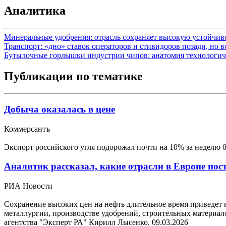
Аналитика
Минеральные удобрения: отрасль сохраняет высокую устойчи
Транспорт: «дно» ставок операторов и стивидоров позади, но 
Бутылочные горлышки индустрии чипов: анатомия технологич
Публикации по тематике
Добыча оказалась в цене
Коммерсантъ
Экспорт российского угля подорожал почти на 10% за неделю
Аналитик рассказал, какие отрасли в Европе пост
РИА Новости
Сохранение высоких цен на нефть длительное время приведет 
металлургии, производстве удобрений, строительных матери
агентства "Эксперт РА" Кирилл Лысенко.
09.03.2026