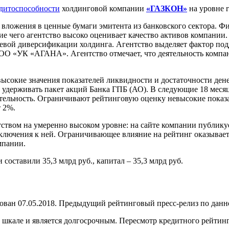
едитоспособности
холдинговой компании
«ГАЗКОН»
на уровне 
вложения в ценные бумаги эмитента из банковского сектора. 
вие чего агентство высоко оценивает качество активов компани
слевой диверсификации холдинга. Агентство выделяет фактор по
«УК «АГАНА». Агентство отмечает, что деятельность компани
 высокие значения показателей ликвидности и достаточности ден
держивать пакет акций Банка ГПБ (АО). В следующие 18 месяц
тельность. Ограничивают рейтинговую оценку невысокие показат
т 2%.
ством на умеренно высоком уровне: на сайте компании публику
ключения к ней. Ограничивающее влияние на рейтинг оказывает 
мпании.
оставили 35,3 млрд руб., капитал – 35,3 млрд руб.
н 07.05.2018. Предыдущий рейтинговый пресс-релиз по данном
кале и является долгосрочным. Пересмотр кредитного рейтинга 