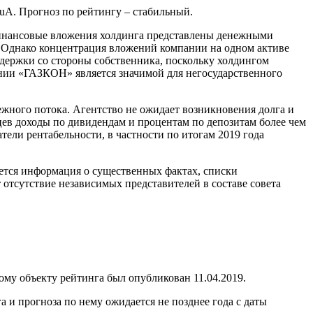
ruA. Прогноз по рейтингу – стабильный.
Финансовые вложения холдинга представлены денежными
и. Однако концентрация вложений компании на одном активе
ддержки со стороны собственника, поскольку холдингом
и «ГАЗКОН» является значимой для негосударственного
ежного потока. Агентство не ожидает возникновения долга и
ев доходы по дивидендам и процентам по депозитам более чем
ели рентабельности, в частности по итогам 2019 года
ется информация о существенных фактах, списки
отсутствие независимых представителей в составе совета
у объекту рейтинга был опубликован 11.04.2019.
и прогноза по нему ожидается не позднее года с даты