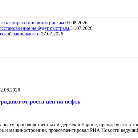
вость вопреки внешним рискам
05.08.2026
восстановление не будет быстрым
31.07.2026
еской зависимости
27.07.2026
02.06.2026
радают от роста цен на нефть
к росту производственных издержек в Европе, прежде всего в э
алов и машиностроении, прокомментировал РИА Новости ведущи