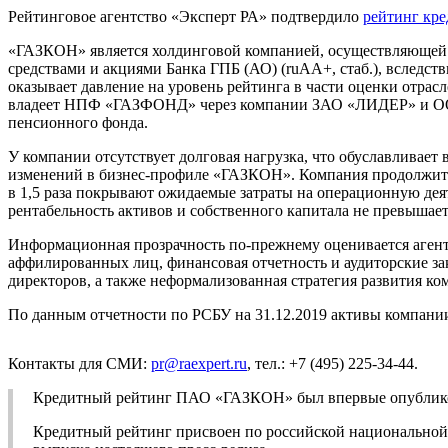
Рейтинговое агентство «Эксперт РА» подтвердило
рейтинг кр
«ГАЗКОН» является холдинговой компанией, осуществляющей 
средствами и акциями Банка ГПБ (АО) (ruAA+, стаб.), вследст
оказывает давление на уровень рейтинга в части оценки отра
владеет НПФ «ГАЗФОНД» через компании ЗАО «ЛИДЕР» и ООО 
пенсионного фонда.
У компании отсутствует долговая нагрузка, что обуславливает
изменений в бизнес-профиле «ГАЗКОН». Компания продолжит у
в 1,5 раза покрывают ожидаемые затраты на операционную дея
рентабельность активов и собственного капитала не превышае
Информационная прозрачность по-прежнему оценивается агент
аффилированных лиц, финансовая отчетность и аудиторские за
директоров, а также неформализованная стратегия развития ко
По данным отчетности по РСБУ на 31.12.2019 активы компании с
Контакты для СМИ:
pr@raexpert.ru
, тел.: +7 (495) 225-34-44.
Кредитный рейтинг ПАО «ГАЗКОН» был впервые опубликова
Кредитный рейтинг присвоен по российской национальной ш