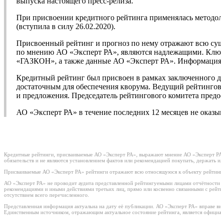
выпуска настоящего пресс-релиза.
При присвоении кредитного рейтинга применялась методо
(вступила в силу 26.02.2020).
Присвоенный рейтинг и прогноз по нему отражают всю су
по мнению АО «Эксперт РА», являются надлежащими. Ключ
«ГАЗКОН», а также данные АО «Эксперт РА». Информация, 
Кредитный рейтинг был присвоен в рамках заключенного 
достаточным для обеспечения кворума. Ведущий рейтингов
и предложения. Председатель рейтингового комитета предо
АО «Эксперт РА» в течение последних 12 месяцев не ока
Кредитные рейтинги, присваиваемые АО «Эксперт РА», выражают мнение АО «Эксперт РА»
обязательств и не являются установлением фактов или рекомендацией покупать, держать 
Присваиваемые АО «Эксперт РА» рейтинги отражают всю относящуюся к объекту рейтинг
АО «Эксперт РА» не проводит аудита представленной рейтингуемыми лицами отчётности и 
рекомендациями и иными действиями третьих лиц, прямо или косвенно связанными с рей
отсутствием всего перечисленного.
Представленная информация актуальна на дату её публикации. АО «Эксперт РА» вправе в
Единственным источником, отражающим актуальное состояние рейтинга, является официа