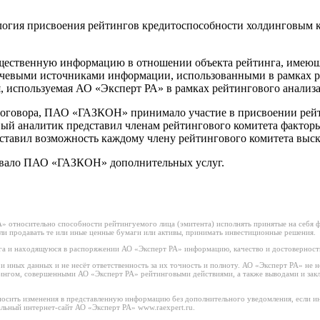
логия присвоения рейтингов кредитоспособности холдинговым
щественную информацию в отношении объекта рейтинга, имеющую
евыми источниками информации, использованными в рамках ре
используемая АО «Эксперт РА» в рамках рейтингового анализа,
договора, ПАО «ГАЗКОН» принимало участие в присвоении рейт
ый аналитик представил членам рейтингового комитета факторы
ставил возможность каждому члену рейтингового комитета выска
зывало ПАО «ГАЗКОН» дополнительных услуг.
 относительно способности рейтингуемого лица (эмитента) исполнять принятые на себя фи
или продавать те или иные ценные бумаги или активы, принимать инвестиционные решения.
а и находящуюся в распоряжении АО «Эксперт РА» информацию, качество и достоверност
иных данных и не несёт ответственность за их точность и полноту. АО «Эксперт РА» не н
тингом, совершенными АО «Эксперт РА» рейтинговыми действиями, а также выводами и за
носить изменения в представленную информацию без дополнительного уведомления, если ин
льный интернет-сайт АО «Эксперт РА» www.raexpert.ru.