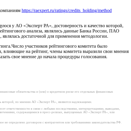
 компаниям
https://raexpert.ru/ratings/credits_holding/method
ся у АО «Эксперт РА», достоверность и качество которой,
йтингового анализа, являлись данные Банка России, ПАО
 являлась достаточной для применения методологии.
инга.Число участников рейтингового комитета было
, влияющие на рейтинг, члены комитета выразили свои мнения
зать свое мнение до начала процедуры голосования.
нансовые обязательства и (или) о кредитном риске его отдельных финансовых
ь которой, по мнению АО «Эксперт РА», являются надлежащими.
есет ответственности в связи с любыми последствиями, интерпретациями, выводами,
ключениями, содержащимися в пресс-релизах, выпущенных АО «Эксперт РА», или
ое не определено договором с контрагентом или требованиями законодательства РФ.