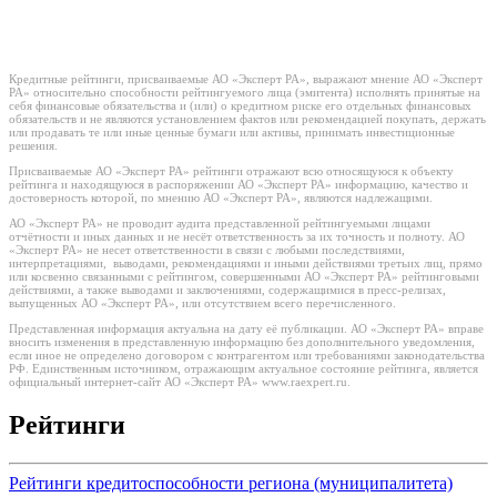
Кредитные рейтинги, присваиваемые АО «Эксперт РА», выражают мнение АО «Эксперт
РА» относительно способности рейтингуемого лица (эмитента) исполнять принятые на
себя финансовые обязательства и (или) о кредитном риске его отдельных финансовых
обязательств и не являются установлением фактов или рекомендацией покупать, держать
или продавать те или иные ценные бумаги или активы, принимать инвестиционные
решения.
Присваиваемые АО «Эксперт РА» рейтинги отражают всю относящуюся к объекту
рейтинга и находящуюся в распоряжении АО «Эксперт РА» информацию, качество и
достоверность которой, по мнению АО «Эксперт РА», являются надлежащими.
АО «Эксперт РА» не проводит аудита представленной рейтингуемыми лицами
отчётности и иных данных и не несёт ответственность за их точность и полноту. АО
«Эксперт РА» не несет ответственности в связи с любыми последствиями,
интерпретациями, выводами, рекомендациями и иными действиями третьих лиц, прямо
или косвенно связанными с рейтингом, совершенными АО «Эксперт РА» рейтинговыми
действиями, а также выводами и заключениями, содержащимися в пресс-релизах,
выпущенных АО «Эксперт РА», или отсутствием всего перечисленного.
Представленная информация актуальна на дату её публикации. АО «Эксперт РА» вправе
вносить изменения в представленную информацию без дополнительного уведомления,
если иное не определено договором с контрагентом или требованиями законодательства
РФ. Единственным источником, отражающим актуальное состояние рейтинга, является
официальный интернет-сайт АО «Эксперт РА» www.raexpert.ru.
Рейтинги
Рейтинги кредитоспособности региона (муниципалитета)