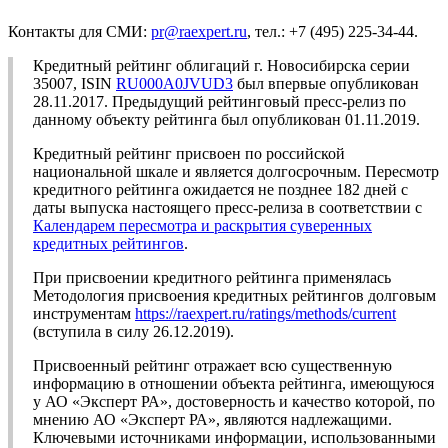
Контакты для СМИ:
pr@raexpert.ru
, тел.: +7 (495) 225-34-44.
Кредитный рейтинг облигаций г. Новосибирска серии
35007, ISIN
RU000A0JVUD3
был впервые опубликован
28.11.2017. Предыдущий рейтинговый пресс-релиз по
данному объекту рейтинга был опубликован 01.11.2019.
Кредитный рейтинг присвоен по российской
национальной шкале и является долгосрочным. Пересмотр
кредитного рейтинга ожидается не позднее 182 дней с
даты выпуска настоящего пресс-релиза в соответствии с
Календарем пересмотра и раскрытия суверенных
кредитных рейтингов
.
При присвоении кредитного рейтинга применялась
Методология присвоения кредитных рейтингов долговым
инструментам
https://raexpert.ru/ratings/methods/current
(вступила в силу 26.12.2019).
Присвоенный рейтинг отражает всю существенную
информацию в отношении объекта рейтинга, имеющуюся
у АО «Эксперт РА», достоверность и качество которой, по
мнению АО «Эксперт РА», являются надлежащими.
Ключевыми источниками информации, использованными