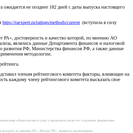
 ожидается не позднее 182 дней с даты выпуска настоящего
ам
https://raexpert.ru/ratings/methods/current
(вступила в силу
РА», достоверность и качество которой, по мнению АО
лиза, являлись данные Департамента финансов и налоговой
о развития РФ, Министерства финансов РФ, а также данные
применения методологии.
рейтинга.
едставил членам рейтингового комитета факторы, влияющие на
сть каждому члену рейтингового комитета высказать свое
нансовые обязательства и (или) о кредитном риске его отдельных финансовых
ь которой, по мнению АО «Эксперт РА», являются надлежащими.