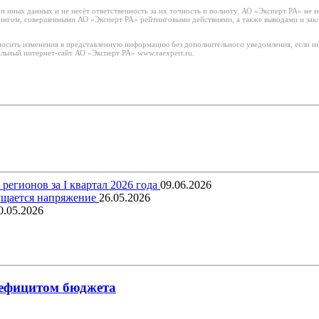
 иных данных и не несёт ответственность за их точность и полноту. АО «Эксперт РА» не н
тингом, совершенными АО «Эксперт РА» рейтинговыми действиями, а также выводами и за
носить изменения в представленную информацию без дополнительного уведомления, если ин
льный интернет-сайт АО «Эксперт РА» www.raexpert.ru.
егионов за I квартал 2026 года
09.06.2026
щущается напряжение
26.05.2026
0.05.2026
 дефицитом бюджета