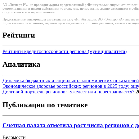
АО «Эксперт РА» не проводит аудита представленной рейтингуемыми лицами отчётности и
рекомендациями и иными действиями третьих лиц, прямо или косвенно связанными с рей
отсутствием всего перечисленного.
Представленная информация актуальна на дату её публикации. АО «Эксперт РА» вправе в
Единственным источником, отражающим актуальное состояние рейтинга, является официа
Рейтинги
Рейтинги кредитоспособности региона (муниципалитета)
Аналитика
Динамика бюджетных и социально-экономических показателей р
Экономическое здоровье российских регионов в 2025 году: о
Долговой портфель регионов: тяжелеет или перестраивается?
2
Публикации по тематике
Счетная палата отметила рост числа регионов с
Ведомости