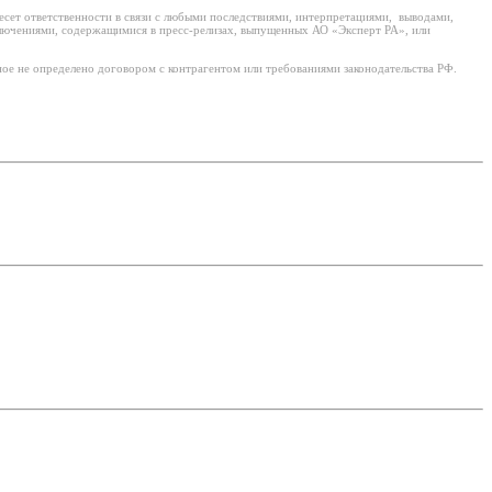
есет ответственности в связи с любыми последствиями, интерпретациями, выводами,
ключениями, содержащимися в пресс-релизах, выпущенных АО «Эксперт РА», или
ое не определено договором с контрагентом или требованиями законодательства РФ.