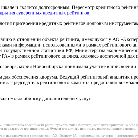
шкале и является долгосрочным. Пересмотр кредитного рейтинга
скрытия суверенных кредитных рейтингов
.
ология присвоения кредитных рейтингов долговым инструмент
цию в отношении объекта рейтинга, имеющуюся у АО «Эксперт 
ками информации, использованными в рамках рейтингового ана
 государственной статистики РФ, Министерства экономическог
РА» в рамках рейтингового анализа, являлась достаточной для 
оговора, мэрия Новосибирска принимала участие в присвоении 
м для обеспечения кворума. Ведущий рейтинговый аналитик пр
ния. Председатель рейтингового комитета предоставил возможно
ывало Новосибирску дополнительных услуг.
 относительно способности рейтингуемого лица (эмитента) исполнять принятые на себя фи
или продавать те или иные ценные бумаги или активы, принимать инвестиционные решения.
а и находящуюся в распоряжении АО «Эксперт РА» информацию, качество и достоверност