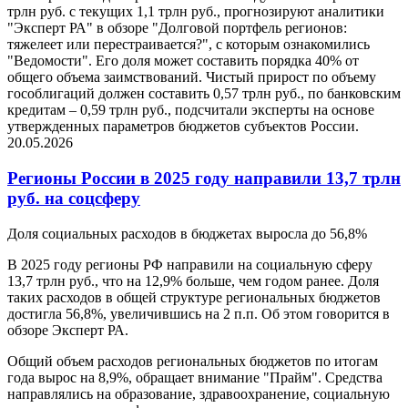
трлн руб. с текущих 1,1 трлн руб., прогнозируют аналитики
"Эксперт РА" в обзоре "Долговой портфель регионов:
тяжелеет или перестраивается?", с которым ознакомились
"Ведомости". Его доля может составить порядка 40% от
общего объема заимствований. Чистый прирост по объему
гособлигаций должен составить 0,57 трлн руб., по банковским
кредитам – 0,59 трлн руб., подсчитали эксперты на основе
утвержденных параметров бюджетов субъектов России.
20.05.2026
Регионы России в 2025 году направили 13,7 трлн
руб. на соцсферу
Доля социальных расходов в бюджетах выросла до 56,8%
В 2025 году регионы РФ направили на социальную сферу
13,7 трлн руб., что на 12,9% больше, чем годом ранее. Доля
таких расходов в общей структуре региональных бюджетов
достигла 56,8%, увеличившись на 2 п.п. Об этом говорится в
обзоре Эксперт РА.
Общий объем расходов региональных бюджетов по итогам
года вырос на 8,9%, обращает внимание "Прайм". Средства
направлялись на образование, здравоохранение, социальную