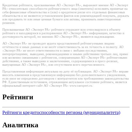
Кредитные рейтинги, присваиваемые АО «Эксперт РА», выражают мнение АО «Эксперт
РА» относительно способности рейтингуемого лица (эмитента) исполнять принятые на
себя финансовые обязательства и (или) о кредитном риске его отдельных финансовых
обязательств и не являются установлением фактов или рекомендацией покупать, держать
или продавать те или иные ценные бумаги или активы, принимать инвестиционные
решения.
Присваиваемые АО «Эксперт РА» рейтинги отражают всю относящуюся к объекту
рейтинга и находящуюся в распоряжении АО «Эксперт РА» информацию, качество и
достоверность которой, по мнению АО «Эксперт РА», являются надлежащими.
АО «Эксперт РА» не проводит аудита представленной рейтингуемыми лицами
отчётности и иных данных и не несёт ответственность за их точность и полноту. АО
«Эксперт РА» не несет ответственности в связи с любыми последствиями,
интерпретациями, выводами, рекомендациями и иными действиями третьих лиц, прямо
или косвенно связанными с рейтингом, совершенными АО «Эксперт РА» рейтинговыми
действиями, а также выводами и заключениями, содержащимися в пресс-релизах,
выпущенных АО «Эксперт РА», или отсутствием всего перечисленного.
Представленная информация актуальна на дату её публикации. АО «Эксперт РА» вправе
вносить изменения в представленную информацию без дополнительного уведомления,
если иное не определено договором с контрагентом или требованиями законодательства
РФ. Единственным источником, отражающим актуальное состояние рейтинга, является
официальный интернет-сайт АО «Эксперт РА» www.raexpert.ru.
Рейтинги
Рейтинги кредитоспособности региона (муниципалитета)
Аналитика