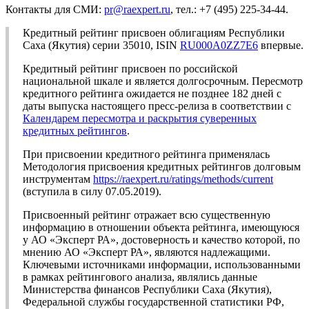
Контакты для СМИ:
pr@raexpert.ru
, тел.: +7 (495) 225-34-44.
Кредитный рейтинг присвоен облигациям Республики
Саха (Якутия) серии 35010, ISIN
RU000A0ZZ7E6
впервые.
Кредитный рейтинг присвоен по российской
национальной шкале и является долгосрочным. Пересмотр
кредитного рейтинга ожидается не позднее 182 дней с
даты выпуска настоящего пресс-релиза в соответствии с
Календарем пересмотра и раскрытия суверенных
кредитных рейтингов
.
При присвоении кредитного рейтинга применялась
Методология присвоения кредитных рейтингов долговым
инструментам
https://raexpert.ru/ratings/methods/current
(вступила в силу 07.05.2019).
Присвоенный рейтинг отражает всю существенную
информацию в отношении объекта рейтинга, имеющуюся
у АО «Эксперт РА», достоверность и качество которой, по
мнению АО «Эксперт РА», являются надлежащими.
Ключевыми источниками информации, использованными
в рамках рейтингового анализа, являлись данные
Министерства финансов Республики Саха (Якутия),
Федеральной службы государственной статистики РФ,