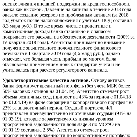
оценке влияния внешней поддержки на кредитоспособность
банка как высокой. Давление на капитал в течение 2018 года
оказало создание резервов по проблемным активам (за 2018
год убыток после налогообложения с учетом СПОД составил
8,3 млрд руб.). В то же время, чистые процентные и
комиссионные доходы банка стабильно и с запасом
покрывают его расходы на обеспечение деятельности (200% за
IV квартал 2018 года). Агентство принимает во внимание
получение значительного положительного финансового
результата в I квартале 2019 года (4,6 млрд руб.), однако
отмечает, что большая часть прибыли во многом была
обусловлена применением новых стандартов учета и не
учитывалась при расчете регуляторного капитала.
Удовлетворительное качество активов.
Основу активов
банка формирует кредитный портфель (без учета МБК более
50% валовых активов на 01.04.19). Агентство отмечает рост
объема розничных ссуд (прирост на 43% за период с 01.04.18
по 01.04.19) на фоне сокращения корпоративного портфеля на
23% за аналогичный период. Ссудный портфель ФЛ
представлен преимущественно ипотечными ссудами (91% на
01.03.19), которые характеризуются низким уровнем
просроченной задолженности доля stage 3 по МСФО на
01.01.19 составила 2,5%). Агентство отмечает рост
просроченной задолженности по корпоративному портфелю