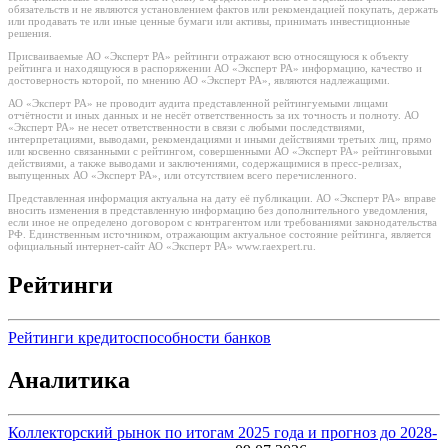
обязательств и не являются установлением фактов или рекомендацией покупать, держать
или продавать те или иные ценные бумаги или активы, принимать инвестиционные
решения.
Присваиваемые АО «Эксперт РА» рейтинги отражают всю относящуюся к объекту
рейтинга и находящуюся в распоряжении АО «Эксперт РА» информацию, качество и
достоверность которой, по мнению АО «Эксперт РА», являются надлежащими.
АО «Эксперт РА» не проводит аудита представленной рейтингуемыми лицами
отчётности и иных данных и не несёт ответственность за их точность и полноту. АО
«Эксперт РА» не несет ответственности в связи с любыми последствиями,
интерпретациями, выводами, рекомендациями и иными действиями третьих лиц, прямо
или косвенно связанными с рейтингом, совершенными АО «Эксперт РА» рейтинговыми
действиями, а также выводами и заключениями, содержащимися в пресс-релизах,
выпущенных АО «Эксперт РА», или отсутствием всего перечисленного.
Представленная информация актуальна на дату её публикации. АО «Эксперт РА» вправе
вносить изменения в представленную информацию без дополнительного уведомления,
если иное не определено договором с контрагентом или требованиями законодательства
РФ. Единственным источником, отражающим актуальное состояние рейтинга, является
официальный интернет-сайт АО «Эксперт РА» www.raexpert.ru.
Рейтинги
Рейтинги кредитоспособности банков
Аналитика
Коллекторский рынок по итогам 2025 года и прогноз до 2028-