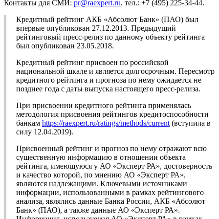
Контакты для СМИ:
pr@raexpert.ru
, тел.: +7 (495) 225-34-44.
Кредитный рейтинг АКБ «Абсолют Банк» (ПАО) был
впервые опубликован 27.12.2013. Предыдущий
рейтинговый пресс-релиз по данному объекту рейтинга
был опубликован 23.05.2018.
Кредитный рейтинг присвоен по российской
национальной шкале и является долгосрочным. Пересмотр
кредитного рейтинга и прогноза по нему ожидается не
позднее года с даты выпуска настоящего пресс-релиза.
При присвоении кредитного рейтинга применялась
методология присвоения рейтингов кредитоспособности
банкам
https://raexpert.ru/ratings/methods/current
(вступила в
силу 12.04.2019).
Присвоенный рейтинг и прогноз по нему отражают всю
существенную информацию в отношении объекта
рейтинга, имеющуюся у АО «Эксперт РА», достоверность
и качество которой, по мнению АО «Эксперт РА»,
являются надлежащими. Ключевыми источниками
информации, использованными в рамках рейтингового
анализа, являлись данные Банка России, АКБ «Абсолют
Банк» (ПАО), а также данные АО «Эксперт РА».
Информация, используемая АО «Эксперт РА» в рамках