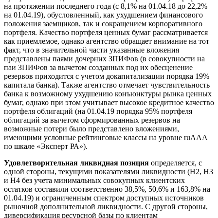
на протяжении последнего года (с 8,1% на 01.04.18 до 22,2%
на 01.04.19), обусловленный, как ухудшением финансового
положения заемщиков, так и сокращением корпоративного
портфеля. Качество портфеля ценных бумаг рассматривается
как приемлемое, однако агентство обращает внимание на тот
факт, что в значительной части указанные вложения
представлены паями дочерних ЗПИФов (в совокупности на
паи ЗПИФов за вычетом созданных под их обесценение
резервов приходится с учетом докапитализации порядка 19%
капитала банка). Также агентство отмечает чувствительность
банка к возможному ухудшению конъюнктуры рынка ценных
бумаг, однако при этом учитывает высокое кредитное качество
портфеля облигаций (на 01.04.19 порядка 95% портфеля
облигаций за вычетом сформированных резервов на
возможные потери было представлено вложениями,
имеющими условные рейтинговые классы на уровне ruAAА
по шкале «Эксперт РА»).
Удовлетворительная ликвидная позиция
определяется, с
одной стороны, текущими показателями ликвидности (H2, Н3
и Н4 без учета минимальных совокупных клиентских
остатков составили соответственно 38,5%, 50,6% и 163,8% на
01.04.19) и ограниченным спектром доступных источников
рыночной дополнительной ликвидности. С другой стороны,
диверсификация ресурсной базы по клиентам