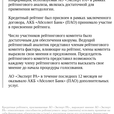
рейтингового анализа, являлась достаточной для
применения методологии.
Кредитный рейтинг был присвоен в рамках заключенного
договора, АКБ «Абсолют Банк» (ПАО) принимало участие
в присвоении рейтинга.
Число участников рейтингового комитета было
достаточным для обеспечения кворума. Ведущий
рейтинговый аналитик представил членам рейтингового
комитета факторы, влияющие на рейтинг, члены комитета
выразили свои мнения и предложения. Председатель
рейтингового комитета предоставил возможность
каждому члену рейтингового комитета высказать свое
мнение до начала процедуры голосования.
АО «Эксперт РА» в течение последних 12 месяцев не
оказывало АКБ «Абсолют Банк» (ПАО) дополнительных
услуг.
Кредитные рейтинги, присваиваемые АО «Эксперт РА», выражают мнение АО «Эксперт
РА» относительно способности рейтингуемого лица (эмитента) исполнять принятые на
себя финансовые обязательства и (или) о кредитном риске его отдельных финансовых