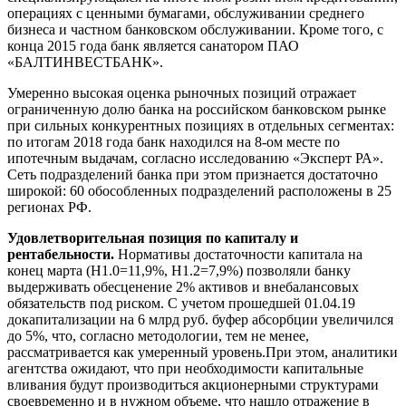
операциях с ценными бумагами, обслуживании среднего
бизнеса и частном банковском обслуживании. Кроме того, с
конца 2015 года банк является санатором ПАО
«БАЛТИНВЕСТБАНК».
Умеренно высокая оценка рыночных позиций отражает
ограниченную долю банка на российском банковском рынке
при сильных конкурентных позициях в отдельных сегментах:
по итогам 2018 года банк находился на 8-ом месте по
ипотечным выдачам, согласно исследованию «Эксперт РА».
Сеть подразделений банка при этом признается достаточно
широкой: 60 обособленных подразделений расположены в 25
регионах РФ.
Удовлетворительная позиция по капиталу и
рентабельности.
Нормативы достаточности капитала на
конец марта (Н1.0=11,9%, Н1.2=7,9%) позволяли банку
выдерживать обесценение 2% активов и внебалансовых
обязательств под риском. C учетом прошедшей 01.04.19
докапитализации на 6 млрд руб. буфер абсорбции увеличился
до 5%, что, согласно методологии, тем не менее,
рассматривается как умеренный уровень.При этом, аналитики
агентства ожидают, что при необходимости капитальные
вливания будут производиться акционерными структурами
своевременно и в нужном объеме, что нашло отражение в