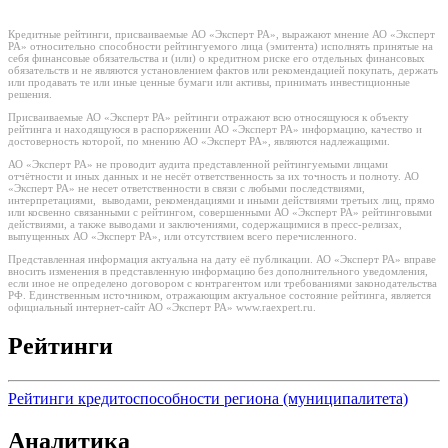
Кредитные рейтинги, присваиваемые АО «Эксперт РА», выражают мнение АО «Эксперт
РА» относительно способности рейтингуемого лица (эмитента) исполнять принятые на
себя финансовые обязательства и (или) о кредитном риске его отдельных финансовых
обязательств и не являются установлением фактов или рекомендацией покупать, держать
или продавать те или иные ценные бумаги или активы, принимать инвестиционные
решения.
Присваиваемые АО «Эксперт РА» рейтинги отражают всю относящуюся к объекту
рейтинга и находящуюся в распоряжении АО «Эксперт РА» информацию, качество и
достоверность которой, по мнению АО «Эксперт РА», являются надлежащими.
АО «Эксперт РА» не проводит аудита представленной рейтингуемыми лицами
отчётности и иных данных и не несёт ответственность за их точность и полноту. АО
«Эксперт РА» не несет ответственности в связи с любыми последствиями,
интерпретациями, выводами, рекомендациями и иными действиями третьих лиц, прямо
или косвенно связанными с рейтингом, совершенными АО «Эксперт РА» рейтинговыми
действиями, а также выводами и заключениями, содержащимися в пресс-релизах,
выпущенных АО «Эксперт РА», или отсутствием всего перечисленного.
Представленная информация актуальна на дату её публикации. АО «Эксперт РА» вправе
вносить изменения в представленную информацию без дополнительного уведомления,
если иное не определено договором с контрагентом или требованиями законодательства
РФ. Единственным источником, отражающим актуальное состояние рейтинга, является
официальный интернет-сайт АО «Эксперт РА» www.raexpert.ru.
Рейтинги
Рейтинги кредитоспособности региона (муниципалитета)
Аналитика