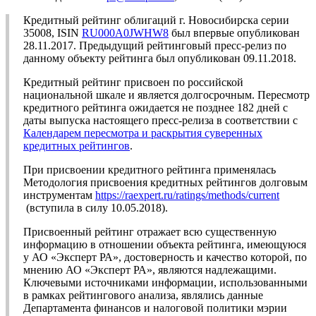
Кредитный рейтинг облигаций г. Новосибирска серии
35008, ISIN
RU000A0JWHW8
был впервые опубликован
28.11.2017. Предыдущий рейтинговый пресс-релиз по
данному объекту рейтинга был опубликован 09.11.2018.
Кредитный рейтинг присвоен по российской
национальной шкале и является долгосрочным. Пересмотр
кредитного рейтинга ожидается не позднее 182 дней с
даты выпуска настоящего пресс-релиза в соответствии с
Календарем пересмотра и раскрытия суверенных
кредитных рейтингов
.
При присвоении кредитного рейтинга применялась
Методология присвоения кредитных рейтингов долговым
инструментам
https://raexpert.ru/ratings/methods/current
(вступила в силу 10.05.2018).
Присвоенный рейтинг отражает всю существенную
информацию в отношении объекта рейтинга, имеющуюся
у АО «Эксперт РА», достоверность и качество которой, по
мнению АО «Эксперт РА», являются надлежащими.
Ключевыми источниками информации, использованными
в рамках рейтингового анализа, являлись данные
Департамента финансов и налоговой политики мэрии