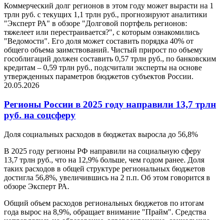
Коммерческий долг регионов в этом году может вырасти на 1
трлн руб. с текущих 1,1 трлн руб., прогнозируют аналитики
"Эксперт РА" в обзоре "Долговой портфель регионов:
тяжелеет или перестраивается?", с которым ознакомились
"Ведомости". Его доля может составить порядка 40% от
общего объема заимствований. Чистый прирост по объему
гособлигаций должен составить 0,57 трлн руб., по банковским
кредитам – 0,59 трлн руб., подсчитали эксперты на основе
утвержденных параметров бюджетов субъектов России.
20.05.2026
Регионы России в 2025 году направили 13,7 трлн
руб. на соцсферу
Доля социальных расходов в бюджетах выросла до 56,8%
В 2025 году регионы РФ направили на социальную сферу
13,7 трлн руб., что на 12,9% больше, чем годом ранее. Доля
таких расходов в общей структуре региональных бюджетов
достигла 56,8%, увеличившись на 2 п.п. Об этом говорится в
обзоре Эксперт РА.
Общий объем расходов региональных бюджетов по итогам
года вырос на 8,9%, обращает внимание "Прайм". Средства