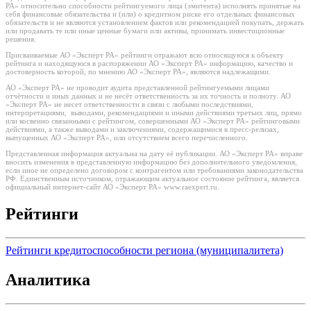
РА» относительно способности рейтингуемого лица (эмитента) исполнять принятые на
себя финансовые обязательства и (или) о кредитном риске его отдельных финансовых
обязательств и не являются установлением фактов или рекомендацией покупать, держать
или продавать те или иные ценные бумаги или активы, принимать инвестиционные
решения.
Присваиваемые АО «Эксперт РА» рейтинги отражают всю относящуюся к объекту
рейтинга и находящуюся в распоряжении АО «Эксперт РА» информацию, качество и
достоверность которой, по мнению АО «Эксперт РА», являются надлежащими.
АО «Эксперт РА» не проводит аудита представленной рейтингуемыми лицами
отчётности и иных данных и не несёт ответственность за их точность и полноту. АО
«Эксперт РА» не несет ответственности в связи с любыми последствиями,
интерпретациями, выводами, рекомендациями и иными действиями третьих лиц, прямо
или косвенно связанными с рейтингом, совершенными АО «Эксперт РА» рейтинговыми
действиями, а также выводами и заключениями, содержащимися в пресс-релизах,
выпущенных АО «Эксперт РА», или отсутствием всего перечисленного.
Представленная информация актуальна на дату её публикации. АО «Эксперт РА» вправе
вносить изменения в представленную информацию без дополнительного уведомления,
если иное не определено договором с контрагентом или требованиями законодательства
РФ. Единственным источником, отражающим актуальное состояние рейтинга, является
официальный интернет-сайт АО «Эксперт РА» www.raexpert.ru.
Рейтинги
Рейтинги кредитоспособности региона (муниципалитета)
Аналитика