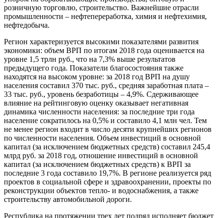
розничную торговлю, строительство. Важнейшие отрасли
промышленности – нефтепереработка, химия и нефтехимия,
нефтедобыча.
Регион характеризуется высокими показателями развития
экономики: объем ВРП по итогам 2018 года оценивается на
уровне 1,5 трлн руб., что на 7,3% выше результатов
предыдущего года. Показатели благосостояния также
находятся на высоком уровне: за 2018 год ВРП на душу
населения составил 370 тыс. руб., средняя заработная плата –
33 тыс. руб., уровень безработицы – 4,9%. Сдерживающее
влияние на рейтинговую оценку оказывает негативная
динамика численности населения: за последние три года
население сократилось на 0,5% и составило 4,1 млн чел. Тем
не менее регион входит в число десяти крупнейших регионов
по численности населения. Объем инвестиций в основной
капитал (за исключением бюджетных средств) составил 245,4
млрд руб. за 2018 год, отношение инвестиций в основной
капитал (за исключением бюджетных средств) к ВРП за
последние 3 года составило 19,7%. В регионе реализуется ряд
проектов в социальной сфере и здравоохранении, проекты по
реконструкции объектов тепло- и водоснабжения, а также
строительству автомобильной дороги.
Республика на протяжении трех лет подряд исполняет бюджет