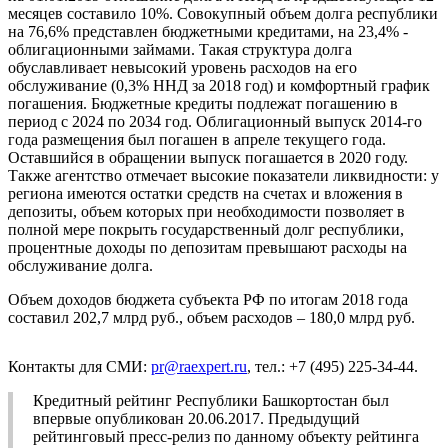
месяцев составило 10%. Совокупный объем долга республики
на 76,6% представлен бюджетными кредитами, на 23,4% -
облигационными займами. Такая структура долга
обуславливает невысокий уровень расходов на его
обслуживание (0,3% ННД за 2018 год) и комфортный график
погашения. Бюджетные кредиты подлежат погашению в
период с 2024 по 2034 год. Облигационный выпуск 2014-го
года размещения был погашен в апреле текущего года.
Оставшийся в обращении выпуск погашается в 2020 году.
Также агентство отмечает высокие показатели ликвидности: у
региона имеются остатки средств на счетах и вложения в
депозиты, объем которых при необходимости позволяет в
полной мере покрыть государственный долг республики,
процентные доходы по депозитам превышают расходы на
обслуживание долга.
Объем доходов бюджета субъекта РФ по итогам 2018 года
составил 202,7 млрд руб., объем расходов – 180,0 млрд руб.
Контакты для СМИ:
pr@raexpert.ru
, тел.: +7 (495) 225-34-44.
Кредитный рейтинг Республики Башкортостан был
впервые опубликован 20.06.2017. Предыдущий
рейтинговый пресс-релиз по данному объекту рейтинга