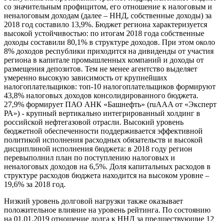
со значительным профицитом, его отношение к налоговым и
неналоговым доходам (далее – ННД, собственные доходы) за
2018 год составило 13,9%. Бюджет региона характеризуется
высокой устойчивостью: по итогам 2018 года собственные
доходы составили 80,1% в структуре доходов. При этом около
8% доходов республики приходится на дивиденды от участия
региона в капитале промышленных компаний и доходы от
размещения депозитов. Тем не менее агентство выделяет
умеренно высокую зависимость от крупнейших
налогоплательщиков: топ-10 налогоплательщиков формируют
43,8% налоговых доходов консолидированного бюджета.
27,9% формирует ПАО АНК «Башнефть» (ruAAA от «Эксперт
РА») - крупный вертикально интегрированный холдинг в
российской нефтегазовой отрасли. Высокий уровень
бюджетной обеспеченности поддерживается эффективной
политикой исполнения расходных обязательств и высокой
дисциплиной исполнения бюджета: в 2018 году регион
перевыполнил план по поступлению налоговых и
неналоговых доходов на 6,5%. Доля капитальных расходов в
структуре расходов бюджета находится на высоком уровне –
19,6% за 2018 год.
Низкий уровень долговой нагрузки также оказывает
положительное влияние на уровень рейтинга. По состоянию
на 01.01.2019 отношение долга к ННД за предшествующие 12