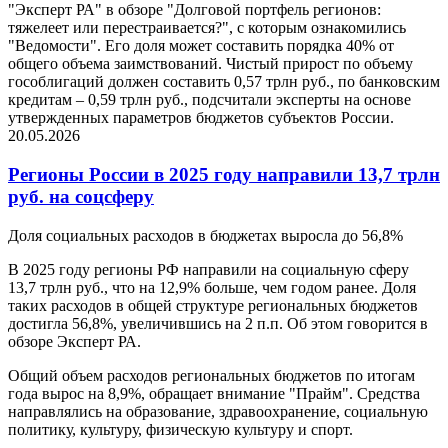
"Эксперт РА" в обзоре "Долговой портфель регионов:
тяжелеет или перестраивается?", с которым ознакомились
"Ведомости". Его доля может составить порядка 40% от
общего объема заимствований. Чистый прирост по объему
гособлигаций должен составить 0,57 трлн руб., по банковским
кредитам – 0,59 трлн руб., подсчитали эксперты на основе
утвержденных параметров бюджетов субъектов России.
20.05.2026
Регионы России в 2025 году направили 13,7 трлн
руб. на соцсферу
Доля социальных расходов в бюджетах выросла до 56,8%
В 2025 году регионы РФ направили на социальную сферу
13,7 трлн руб., что на 12,9% больше, чем годом ранее. Доля
таких расходов в общей структуре региональных бюджетов
достигла 56,8%, увеличившись на 2 п.п. Об этом говорится в
обзоре Эксперт РА.
Общий объем расходов региональных бюджетов по итогам
года вырос на 8,9%, обращает внимание "Прайм". Средства
направлялись на образование, здравоохранение, социальную
политику, культуру, физическую культуру и спорт.