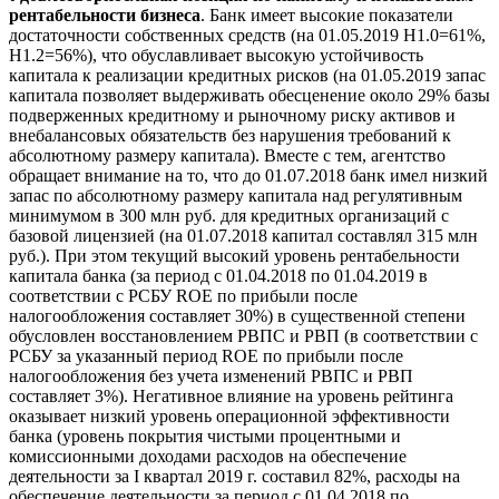
рентабельности бизнеса
. Банк имеет высокие показатели
достаточности собственных средств (на 01.05.2019 Н1.0=61%,
Н1.2=56%), что обуславливает высокую устойчивость
капитала к реализации кредитных рисков (на 01.05.2019 запас
капитала позволяет выдерживать обесценение около 29% базы
подверженных кредитному и рыночному риску активов и
внебалансовых обязательств без нарушения требований к
абсолютному размеру капитала). Вместе с тем, агентство
обращает внимание на то, что до 01.07.2018 банк имел низкий
запас по абсолютному размеру капитала над регулятивным
минимумом в 300 млн руб. для кредитных организаций с
базовой лицензией (на 01.07.2018 капитал составлял 315 млн
руб.). При этом текущий высокий уровень рентабельности
капитала банка (за период с 01.04.2018 по 01.04.2019 в
соответствии с РСБУ ROE по прибыли после
налогообложения составляет 30%) в существенной степени
обусловлен восстановлением РВПС и РВП (в соответствии с
РСБУ за указанный период ROE по прибыли после
налогообложения без учета изменений РВПС и РВП
составляет 3%). Негативное влияние на уровень рейтинга
оказывает низкий уровень операционной эффективности
банка (уровень покрытия чистыми процентными и
комиссионными доходами расходов на обеспечение
деятельности за I квартал 2019 г. составил 82%, расходы на
обеспечение деятельности за период с 01.04.2018 по