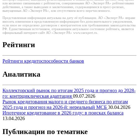
или косвенно связанными с рейтингом, совершенными АО «Эксперт РА» рейтинговыми
действиями, а также выводами и заключениями, содержащимися в пресс-релизах,
выпущенных АО «Эксперт РА», или отсутствием всего перечисленного.
Представленная информация актуальна на дату её публикации. АО «Эксперт РА» вправе
вносить изменения в представленную информацию без дополнительного уведомления,
если иное не определено договором с контрагентом или требованиями законодательства
РФ. Единственным источником, отражающим актуальное состояние рейтинга, является
официальный интернет-сайт АО «Эксперт РА» www.raexpert.ru.
Рейтинги
Рейтинги кредитоспособности банков
Аналитика
Коллекторский рынок по итогам 2025 года и прогноз до 2028-
го: контрциклическая адаптация
09.07.2026
Рынок кредитования малого и среднего бизнеса по итогам
2025 года и прогноз на 2026-й: нереальный МСБ
30.04.2026
Ипотечное кредитование в 2026 году: в поисках баланса
13.04.2026
Публикации по тематике