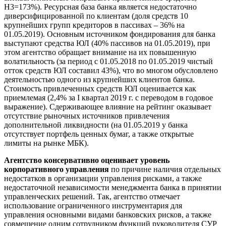
Н3=173%). Ресурсная база банка является недостаточно
диверсифицированной по клиентам (доля средств 10
крупнейших групп кредиторов в пассивах – 36% на
01.05.2019). Основным источником фондирования для банка
выступают средства ЮЛ (40% пассивов на 01.05.2019), при
этом агентство обращает внимание на их повышенную
волатильность (за период с 01.05.2018 по 01.05.2019 чистый
отток средств ЮЛ составил 43%), что во многом обусловлено
деятельностью одного из крупнейших клиентов банка.
Стоимость привлеченных средств ЮЛ оценивается как
приемлемая (2,4% за I квартал 2019 г. с переводом в годовое
выражение). Сдерживающее влияние на рейтинг оказывает
отсутствие рыночных источников привлечения
дополнительной ликвидности (на 01.05.2019 у банка
отсутствует портфель ценных бумаг, а также открытые
лимиты на рынке МБК).
Агентство консервативно оценивает уровень
корпоративного управления
по причине наличия отдельных
недостатков в организации управления рисками, а также
недостаточной независимости менеджмента банка в принятии
управленческих решений. Так, агентство отмечает
использование ограниченного инструментария для
управления основными видами банковских рисков, а также
совмещение одним сотрудником функций руководителя СУР