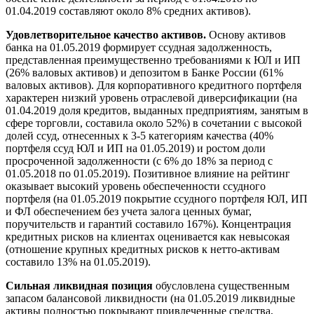
01.04.2019 составляют около 8% средних активов).
Удовлетворительное качество активов.
Основу активов
банка на 01.05.2019 формирует ссудная задолженность,
представленная преимущественно требованиями к ЮЛ и ИП
(26% валовых активов) и депозитом в Банке России (61%
валовых активов). Для корпоративного кредитного портфеля
характерен низкий уровень отраслевой диверсификации (на
01.04.2019 доля кредитов, выданных предприятиям, занятым в
сфере торговли, составила около 52%) в сочетании с высокой
долей ссуд, отнесенных к 3-5 категориям качества (40%
портфеля ссуд ЮЛ и ИП на 01.05.2019) и ростом доли
просроченной задолженности (с 6% до 18% за период с
01.05.2018 по 01.05.2019). Позитивное влияние на рейтинг
оказывает высокий уровень обеспеченности ссудного
портфеля (на 01.05.2019 покрытие ссудного портфеля ЮЛ, ИП
и ФЛ обеспечением без учета залога ценных бумаг,
поручительств и гарантий составило 167%). Концентрация
кредитных рисков на клиентах оценивается как невысокая
(отношение крупных кредитных рисков к нетто-активам
составило 13% на 01.05.2019).
Сильная ликвидная позиция
обусловлена
существенным
запасом балансовой ликвидности (на 01.05.2019 ликвидные
активы полностью покрывают привлеченные средства,