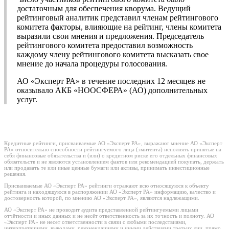
достаточным для обеспечения кворума. Ведущий
рейтинговый аналитик представил членам рейтингового
комитета факторы, влияющие на рейтинг, члены комитета
выразили свои мнения и предложения. Председатель
рейтингового комитета предоставил возможность
каждому члену рейтингового комитета высказать свое
мнение до начала процедуры голосования.
АО «Эксперт РА» в течение последних 12 месяцев не
оказывало АКБ «НООСФЕРА» (АО) дополнительных
услуг.
Кредитные рейтинги, присваиваемые АО «Эксперт РА», выражают мнение АО «Эксперт
РА» относительно способности рейтингуемого лица (эмитента) исполнять принятые на
себя финансовые обязательства и (или) о кредитном риске его отдельных финансовых
обязательств и не являются установлением фактов или рекомендацией покупать, держать
или продавать те или иные ценные бумаги или активы, принимать инвестиционные
решения.
Присваиваемые АО «Эксперт РА» рейтинги отражают всю относящуюся к объекту
рейтинга и находящуюся в распоряжении АО «Эксперт РА» информацию, качество и
достоверность которой, по мнению АО «Эксперт РА», являются надлежащими.
АО «Эксперт РА» не проводит аудита представленной рейтингуемыми лицами
отчётности и иных данных и не несёт ответственность за их точность и полноту. АО
«Эксперт РА» не несет ответственности в связи с любыми последствиями,
интерпретациями, выводами, рекомендациями и иными действиями третьих лиц, прямо