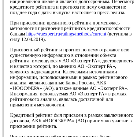
национальной шкале и является долгосрочным. Пересмотр
кредитного рейтинга и прогноза по нему ожидается не
позднее года с даты выпуска настоящего пресс-релиза.
При присвоении кредитного рейтинга применялась
методология присвоения рейтингов кредитоспособности
банкам
https://raexpert.ru/ratings/methods/current
(вступила в
силу 12.04.2019).
Присвоенный рейтинг и прогноз по нему отражают всю
существенную информацию в отношении объекта
рейтинга, имеющуюся у АО «Эксперт РА», достоверность
и качество которой, по мнению АО «Эксперт РА»,
являются надлежащими. Ключевыми источниками
информации, использованными в рамках рейтингового
анализа, являлись данные Банка России, АКБ
«НООСФЕРА» (АО), а также данные АО «Эксперт РА».
Информация, используемая АО «Эксперт РА» в рамках
рейтингового анализа, являлась достаточной для
применения методологии.
Кредитный рейтинг был присвоен в рамках заключенного
договора, АКБ «НООСФЕРА» (АО) принимало участие в
присвоении рейтинга.
Число участников рейтингового комитета было