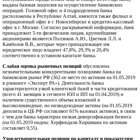
выдана базовая лицензия на осуществление банковских
операций. Головной офис и 4 подразделения банка
расположены в Республике Алтай, имеются также филиал и
операционный офис в г. Новосибирске и кредитно-кассовый
офис в г. Москве. Согласно раскрываемой информации, банк
принадлежит 5-ти физическим лицам, крупнейшими
акционерами являются Ползиков А.Ю., Цветков Л.Л. и
Камболов В.В., которые через принадлежащее им
юридическое лицо владеют 47,8%, 29,3% и 20,4%
соответственно в уставном капитале банка.
Слабая оценка рыночных позиций
обусловлена
незначительными конкурентными позициями банка на
банковском рынке РФ (362-ое место по активам на 01.05.2019
в рэнкинге «Эксперт РА»). Деятельность банка
характеризуется узкой клиентской базой в части кредитования
(всего 41 заемщик в сегменте ЮЛ и ИП на 01.04.2019) и
наличием существенного объема вложений в
высоколиквидные, но низкодоходные активы (на 01.05.2019
депозиты в ЦБ РФ составляют 61% валовых активов), в связи
с чем для банка характерна низкая диверсификация бизнеса
(на 01.05.2019 индекс Херфиндаля-Хиршмана по активам
составляет 0,55).
Удовлетворительная позиция по капиталу и показателям