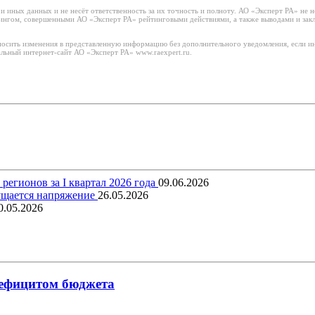
 иных данных и не несёт ответственность за их точность и полноту. АО «Эксперт РА» не н
тингом, совершенными АО «Эксперт РА» рейтинговыми действиями, а также выводами и за
носить изменения в представленную информацию без дополнительного уведомления, если ин
льный интернет-сайт АО «Эксперт РА» www.raexpert.ru.
егионов за I квартал 2026 года
09.06.2026
щущается напряжение
26.05.2026
0.05.2026
 дефицитом бюджета