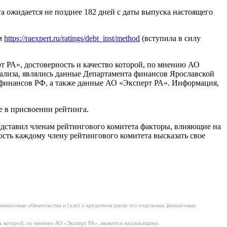
 ожидается не позднее 182 дней с даты выпуска настоящего
ам
https://raexpert.ru/ratings/debt_inst/method
(вступила в силу
РА», достоверность и качество которой, по мнению АО
лиза, являлись данные Департамента финансов Ярославской
 финансов РФ, а также данные АО «Эксперт РА». Информация,
е в присвоении рейтинга.
едставил членам рейтингового комитета факторы, влияющие на
сть каждому члену рейтингового комитета высказать свое
нансовые обязательства и (или) о кредитном риске его отдельных финансовых
ь которой, по мнению АО «Эксперт РА», являются надлежащими.