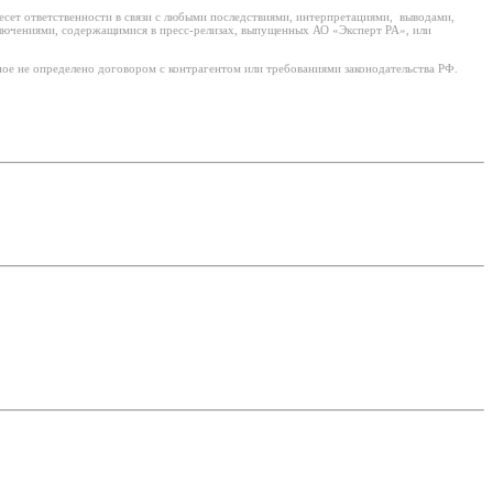
есет ответственности в связи с любыми последствиями, интерпретациями, выводами,
ключениями, содержащимися в пресс-релизах, выпущенных АО «Эксперт РА», или
ое не определено договором с контрагентом или требованиями законодательства РФ.