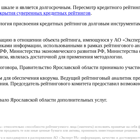
шкале и является долгосрочным. Пересмотр кредитного рейтинга
скрытия суверенных кредитных рейтингов
.
ология присвоения кредитных рейтингов долговым инструмент
цию в отношении объекта рейтинга, имеющуюся у АО «Эксперт 
ками информации, использованными в рамках рейтингового ана
 РФ, Министерства экономического развития РФ, Министерства
иза, являлась достаточной для применения методологии.
оговора, Правительство Ярославской области принимало участи
м для обеспечения кворума. Ведущий рейтинговый аналитик пр
ния. Председатель рейтингового комитета предоставил возможно
вало Ярославской области дополнительных услуг.
 относительно способности рейтингуемого лица (эмитента) исполнять принятые на себя фи
или продавать те или иные ценные бумаги или активы, принимать инвестиционные решения.
а и находящуюся в распоряжении АО «Эксперт РА» информацию, качество и достоверност