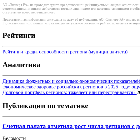
АО «Эксперт РА» не проводит аудита представленной рейтингуемыми лицами отчётности и
рекомендациями и иными действиями третьих лиц, прямо или косвенно связанными с рей
отсутствием всего перечисленного.
Представленная информация актуальна на дату её публикации. АО «Эксперт РА» вправе в
Единственным источником, отражающим актуальное состояние рейтинга, является официа
Рейтинги
Рейтинги кредитоспособности региона (муниципалитета)
Аналитика
Динамика бюджетных и социально-экономических показателей р
Экономическое здоровье российских регионов в 2025 году: о
Долговой портфель регионов: тяжелеет или перестраивается?
2
Публикации по тематике
Счетная палата отметила рост числа регионов с
Ведомости