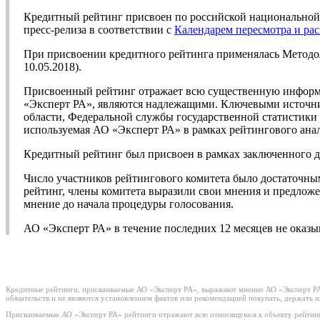
Кредитный рейтинг присвоен по российской национальной 
пресс-релиза в соответствии с
Календарем пересмотра и ра
При присвоении кредитного рейтинга применялась Метод
10.05.2018).
Присвоенный рейтинг отражает всю существенную информа
«Эксперт РА», являются надлежащими. Ключевыми источни
области, Федеральной службы государственной статистики
используемая АО «Эксперт РА» в рамках рейтингового анал
Кредитный рейтинг был присвоен в рамках заключенного д
Число участников рейтингового комитета было достаточны
рейтинг, члены комитета выразили свои мнения и предложе
мнение до начала процедуры голосования.
АО «Эксперт РА» в течение последних 12 месяцев не оказы
Кредитные рейтинги, присваиваемые АО «Эксперт РА», выражают мнение АО «Эксперт РА»
обязательств и не являются установлением фактов или рекомендацией покупать, держать 
Присваиваемые АО «Эксперт РА» рейтинги отражают всю относящуюся к объекту рейтинг