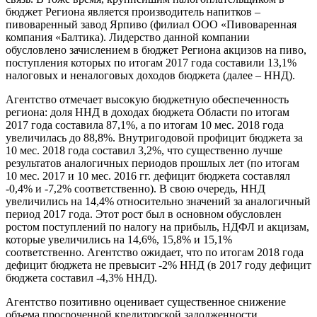
бюджет Региона является производитель напитков –
пивоваренный завод Ярпиво (филиал ООО «Пивоваренная
компания «Балтика). Лидерство данной компании
обусловлено зачислением в бюджет Региона акцизов на пиво,
поступления которых по итогам 2017 года составили 13,1%
налоговых и неналоговых доходов бюджета (далее – ННД).
Агентство отмечает высокую бюджетную обеспеченность
региона: доля ННД в доходах бюджета Области по итогам
2017 года составила 87,1%, а по итогам 10 мес. 2018 года
увеличилась до 88,8%. Внутригодовой профицит бюджета за
10 мес. 2018 года составил 3,2%, что существенно лучше
результатов аналогичных периодов прошлых лет (по итогам
10 мес. 2017 и 10 мес. 2016 гг. дефицит бюджета составлял
-0,4% и -7,2% соответственно). В свою очередь, ННД
увеличились на 14,4% относительно значений за аналогичный
период 2017 года. Этот рост был в основном обусловлен
ростом поступлений по налогу на прибыль, НДФЛ и акцизам,
которые увеличились на 14,6%, 15,8% и 15,1%
соответственно. Агентство ожидает, что по итогам 2018 года
дефицит бюджета не превысит -2% ННД (в 2017 году дефицит
бюджета составил -4,3% ННД).
Агентство позитивно оценивает существенное снижение
объема просроченной кредиторской задолженности