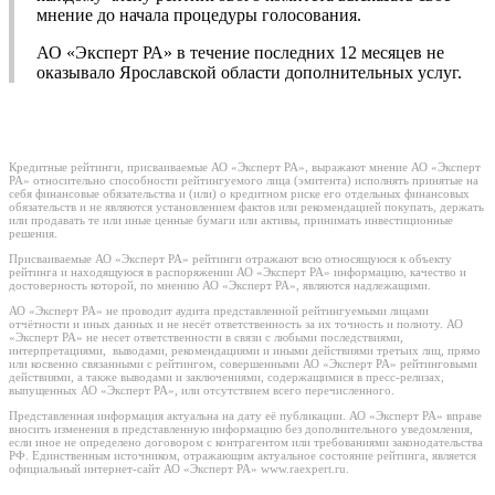
мнение до начала процедуры голосования.
АО «Эксперт РА» в течение последних 12 месяцев не
оказывало Ярославской области дополнительных услуг.
Кредитные рейтинги, присваиваемые АО «Эксперт РА», выражают мнение АО «Эксперт
РА» относительно способности рейтингуемого лица (эмитента) исполнять принятые на
себя финансовые обязательства и (или) о кредитном риске его отдельных финансовых
обязательств и не являются установлением фактов или рекомендацией покупать, держать
или продавать те или иные ценные бумаги или активы, принимать инвестиционные
решения.
Присваиваемые АО «Эксперт РА» рейтинги отражают всю относящуюся к объекту
рейтинга и находящуюся в распоряжении АО «Эксперт РА» информацию, качество и
достоверность которой, по мнению АО «Эксперт РА», являются надлежащими.
АО «Эксперт РА» не проводит аудита представленной рейтингуемыми лицами
отчётности и иных данных и не несёт ответственность за их точность и полноту. АО
«Эксперт РА» не несет ответственности в связи с любыми последствиями,
интерпретациями, выводами, рекомендациями и иными действиями третьих лиц, прямо
или косвенно связанными с рейтингом, совершенными АО «Эксперт РА» рейтинговыми
действиями, а также выводами и заключениями, содержащимися в пресс-релизах,
выпущенных АО «Эксперт РА», или отсутствием всего перечисленного.
Представленная информация актуальна на дату её публикации. АО «Эксперт РА» вправе
вносить изменения в представленную информацию без дополнительного уведомления,
если иное не определено договором с контрагентом или требованиями законодательства
РФ. Единственным источником, отражающим актуальное состояние рейтинга, является
официальный интернет-сайт АО «Эксперт РА» www.raexpert.ru.