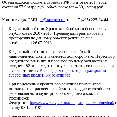
Объем доходов бюджета субъекта РФ по итогам 2017 года
составил 57,9 млрд руб., объем расходов – 60,1 млрд руб.
Контакты для СМИ:
pr@raexpert.ru
, тел.: +7 (495) 225-34-44.
Кредитный рейтинг Ярославской области был впервые
опубликован 26.07.2018. Предыдущий рейтинговый
пресс-релиз по данному объекту рейтинга был
опубликован 26.07.2018.
Кредитный рейтинг присвоен по российской
национальной шкале и является долгосрочным. Пересмотр
кредитного рейтинга и прогноза по нему ожидается не
позднее 182 дней с даты выпуска настоящего пресс-релиза
в соответствии с
Календарем пересмотра и раскрытия
суверенных кредитных рейтингов
.
При присвоении кредитного рейтинга применялась
методология присвоения рейтингов кредитоспособности
региональным и муниципальным органам власти
Российской
Федерации
http://www.raexpert.ru/ratings/regioncredit/method/
(
в силу 03.12.2018).
Присвоенный рейтинг и прогноз по нему отражают всю