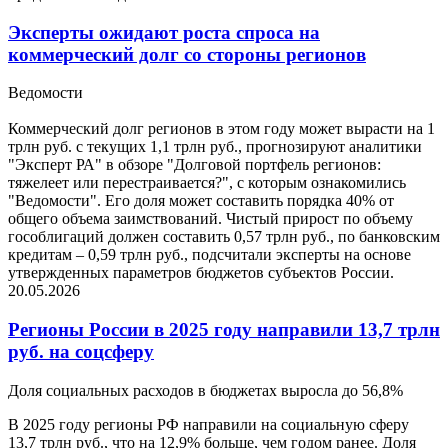
Эксперты ожидают роста спроса на
коммерческий долг со стороны регионов
Ведомости
Коммерческий долг регионов в этом году может вырасти на 1
трлн руб. с текущих 1,1 трлн руб., прогнозируют аналитики
"Эксперт РА" в обзоре "Долговой портфель регионов:
тяжелеет или перестраивается?", с которым ознакомились
"Ведомости". Его доля может составить порядка 40% от
общего объема заимствований. Чистый прирост по объему
гособлигаций должен составить 0,57 трлн руб., по банковским
кредитам – 0,59 трлн руб., подсчитали эксперты на основе
утвержденных параметров бюджетов субъектов России.
20.05.2026
Регионы России в 2025 году направили 13,7 трлн
руб. на соцсферу
Доля социальных расходов в бюджетах выросла до 56,8%
В 2025 году регионы РФ направили на социальную сферу
13,7 трлн руб., что на 12,9% больше, чем годом ранее. Доля