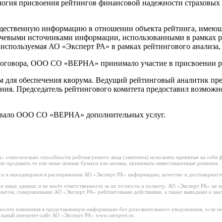
логия присвоения рейтингов финансовой надежности страховы
щественную информацию в отношении объекта рейтинга, имеющую
евыми источниками информации, использованными в рамках ре
спользуемая АО «Эксперт РА» в рамках рейтингового анализа, 
договора, ООО СО «ВЕРНА» принимало участие в присвоении р
м для обеспечения кворума. Ведущий рейтинговый аналитик пр
ния. Председатель рейтингового комитета предоставил возможно
зывало ООО СО «ВЕРНА» дополнительных услуг.
 относительно способности рейтингуемого лица (эмитента) исполнять принятые на себя фи
или продавать те или иные ценные бумаги или активы, принимать инвестиционные решения.
а и находящуюся в распоряжении АО «Эксперт РА» информацию, качество и достоверност
иных данных и не несёт ответственность за их точность и полноту. АО «Эксперт РА» не н
тингом, совершенными АО «Эксперт РА» рейтинговыми действиями, а также выводами и за
носить изменения в представленную информацию без дополнительного уведомления, если ин
льный интернет-сайт АО «Эксперт РА» www.raexpert.ru.