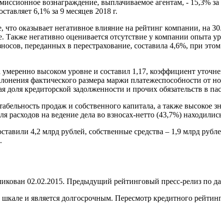
миссионное вознаграждение, выплачиваемое агентам, - 15,3% за 
тавляет 6,1% за 9 месяцев 2018 г.
 что оказывает негативное влияние на рейтинг компании, на 3
е. Также негативно оценивается отсутствие у компании опыта 
взносов, переданных в перестрахование, составила 4,6%, при эт
 умеренно высоком уровне и составил 1,17, коэффициент уточне
лонения фактического размера маржи платежеспособности от нор
 доля кредиторской задолженности и прочих обязательств в пас
нтабельность продаж и собственного капитала, а также высокое 
я расходов на ведение дела во взносах-нетто (43,7%) находились
тавили 4,2 млрд рублей, собственные средства – 1,9 млрд рубле
.
ван 02.02.2015. Предыдущий рейтинговый пресс-релиз по данн
кале и является долгосрочным. Пересмотр кредитного рейтинга 