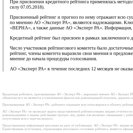
При присвоении кредитного рейтинга применялась методо
силу 07.05.2018).
Присвоенный рейтинг и прогноз по нему отражают всю су
по мнению АО «Эксперт РА», являются надлежащими. Ключ
«ВЕРНА», а также данные АО «Эксперт РА». Информация, и
Кредитный рейтинг был присвоен в рамках заключенного 
Число участников рейтингового комитета было достаточны
рейтинг, члены комитета выразили свои мнения и предложе
мнение до начала процедуры голосования.
АО «Эксперт РА» в течение последних 12 месяцев не ока
Кредитные рейтинги, присваиваемые АО «Эксперт РА», выражают мнение АО «Эксперт РА»
обязательств и не являются установлением фактов или рекомендацией покупать, держать 
Присваиваемые АО «Эксперт РА» рейтинги отражают всю относящуюся к объекту рейтинг
АО «Эксперт РА» не проводит аудита представленной рейтингуемыми лицами отчётности и 
рекомендациями и иными действиями третьих лиц, прямо или косвенно связанными с рей
отсутствием всего перечисленного.
Представленная информация актуальна на дату её публикации. АО «Эксперт РА» вправе в
Единственным источником, отражающим актуальное состояние рейтинга, является официа