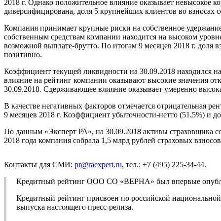
2018 г. Однако положительное влияние оказывает невысокое ко
диверсифицирована, доля 5 крупнейших клиентов во взносах сос
Компания принимает крупные риски на собственное удержание,
собственным средствам компании находится на высоком уровн
возможной выплате-брутто. По итогам 9 месяцев 2018 г. доля 
позитивно.
Коэффициент текущей ликвидности на 30.09.2018 находился на
влияние на рейтинг компании оказывают высокие значения отк
30.09.2018. Сдерживающее влияние оказывает умеренно высокая
В качестве негативных факторов отмечается отрицательная ре
9 месяцев 2018 г. Коэффициент убыточности-нетто (51,5%) и дол
По данным «Эксперт РА», на 30.09.2018 активы страховщика сос
2018 года компания собрала 1,5 млрд рублей страховых взносов
Контакты для СМИ:
pr@raexpert.ru
, тел.: +7 (495) 225-34-44.
Кредитный рейтинг ООО СО «ВЕРНА» был впервые опублико
Кредитный рейтинг присвоен по российской национальной ш
выпуска настоящего пресс-релиза.