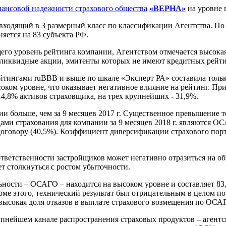
ансовой надежности страхового общества
«ВЕРНА»
на уровне 
ходящий в 3 размерный класс по классификации Агентства. По и
няется на 83 субъекта РФ.
его уровень рейтинга компании, Агентством отмечается высокая
коликвидные акции, эмитенты которых не имеют кредитных рейт
ейтингами ruВВВ и выше по шкале «Эксперт РА» составила тол
ысоком уровне, что оказывает негативное влияние на рейтинг. П
14,8% активов страховщика, на трех крупнейших - 31,9%.
емии больше, чем за 9 месяцев 2017 г. Существенное превышени
ми страхования для компании за 9 месяцев 2018 г. являются ОС
говору (40,5%). Коэффициент диверсификации страхового портфел
тветственности застройщиков может негативно отразиться на об
т столкнуться с ростом убыточности.
ости – ОСАГО – находится на высоком уровне и составляет 83,
оме этого, технический результат был отрицательным в целом по 
ысокая доля отказов в выплате страхового возмещения по ОСАГО 
нейшем канале распространения страховых продуктов – агентско