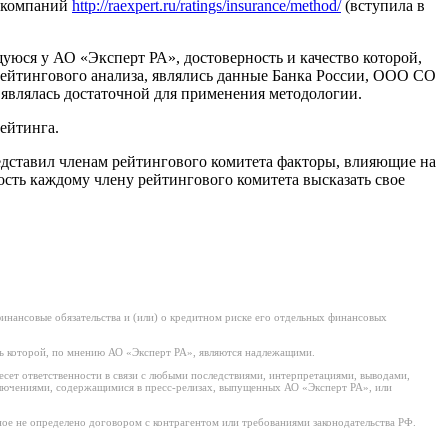
х компаний
http://raexpert.ru/ratings/insurance/method/
(вступила в
ся у АО «Эксперт РА», достоверность и качество которой,
йтингового анализа, являлись данные Банка России, ООО СО
являлась достаточной для применения методологии.
ейтинга.
едставил членам рейтингового комитета факторы, влияющие на
сть каждому члену рейтингового комитета высказать свое
нансовые обязательства и (или) о кредитном риске его отдельных финансовых
ь которой, по мнению АО «Эксперт РА», являются надлежащими.
есет ответственности в связи с любыми последствиями, интерпретациями, выводами,
ключениями, содержащимися в пресс-релизах, выпущенных АО «Эксперт РА», или
ое не определено договором с контрагентом или требованиями законодательства РФ.