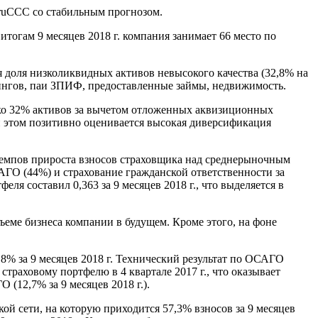
ruCCC со стабильным прогнозом.
тогам 9 месяцев 2018 г. компания занимает 66 место по
 доля низколиквидных активов невысокого качества (32,8% на
ингов, паи ЗПИФ, предоставленные займы, недвижимость.
ько 32% активов за вычетом отложенных аквизиционных
ри этом позитивно оценивается высокая диверсификация
е темпов прироста взносов страховщика над среднерыночным
АГО (44%) и страхование гражданской ответственности за
я составил 0,363 за 9 месяцев 2018 г., что выделяется в
ъеме бизнеса компании в будущем. Кроме этого, на фоне
8% за 9 месяцев 2018 г. Технический результат по ОСАГО
страховому портфелю в 4 квартале 2017 г., что оказывает
(12,7% за 9 месяцев 2018 г.).
й сети, на которую приходится 57,3% взносов за 9 месяцев