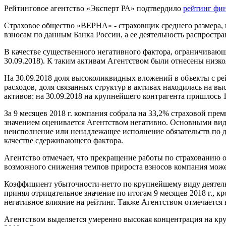
Рейтинговое агентство «Эксперт РА» подтвердило
рейтинг фин
Страховое общество «ВЕРНА» - страховщик среднего размера, в
взносам по данным Банка России, а ее деятельность распростра
В качестве существенного негативного фактора, ограничивающ
30.09.2018). К таким активам Агентством были отнесены низ
На 30.09.2018 доля высоколиквидных вложений в объекты с р
расходов, доля связанных структур в активах находилась на в
активов: на 30.09.2018 на крупнейшего контрагента пришлось 
За 9 месяцев 2018 г. компания собрала на 33,2% страховой пр
значением оценивается Агентством негативно. Основными вида
неисполнение или ненадлежащее исполнение обязательств по до
качестве сдерживающего фактора.
Агентство отмечает, что прекращение работы по страхованию о
возможного снижения темпов прироста взносов компания може
Коэффициент убыточности-нетто по крупнейшему виду деятельн
принял отрицательное значение по итогам 9 месяцев 2018 г., кр
негативное влияние на рейтинг. Также Агентством отмечается в
Агентством выделяется умеренно высокая концентрация на круп