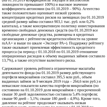
(на 01.10.2019 коэффициенты текущей и абсолютной
ликвидности превышают 100%) и высокое значение
коэффициента автономии (на 01.10.2019 – 90%). Агентство
также положительно оценивает низкий уровень
концентрации кредитных рисков на заемщиках (на 01.10.2019
средний размер займа составил 903,1 тыс. руб. или 0,2%
капитала), а также консервативную политику инвестирования
временно свободных денежных средств (на 01.10.2019 все
свободные денежные средства, размещены в кредитных
организациях с рейтингом кредитоспособности на уровне
ruAA+ и выше по шкале «Эксперт РА»). Поддержку рейтингу
также оказывает приемлемая эффективность кредитного
процесса (за период с 01.10.2018 по 01.10.2019 отношение
операционных расходов к объему выданных займов составило
13,7%), а также отсутствие валютного риска.
Сдерживают уровень рейтинга ограниченные масштабы
деятельности фонда (на 01.10.2019 размер действующего
портфеля микрозаймов составил 395,5 млн руб., объем
выданных займов за 9 месяцев 2019 года – 264,6 млн руб.) и
невысокие показатели качества портфеля микрозаймов (по
состоянию на 01.10.2019 доля микрозаймов с просроченной
свыше 30 дней задолженностью составила 5,4% портфеля;
свыше 90 дней – 5,1%; свыше 180 дней – 4,9%). Кроме того,
давление на рейтинг продолжает оказывать низкая