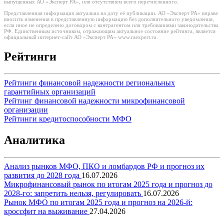
выпущенных АО «Эксперт РА», или отсутствием всего перечисленного.
Представленная информация актуальна на дату её публикации. АО «Эксперт РА» вправе
вносить изменения в представленную информацию без дополнительного уведомления,
если иное не определено договором с контрагентом или требованиями законодательства
РФ. Единственным источником, отражающим актуальное состояние рейтинга, является
официальный интернет-сайт АО «Эксперт РА» www.raexpert.ru.
Рейтинги
Рейтинги финансовой надежности региональных
гарантийных организаций
Рейтинг финансовой надежности микрофинансовой
организации
Рейтинги кредитоспособности МФО
Аналитика
Анализ рынков МФО, ПКО и ломбардов РФ и прогноз их
развития до 2028 года
16.07.2026
Микрофинансовый рынок по итогам 2025 года и прогноз до
2028-го: запретить нельзя, регулировать
16.07.2026
Рынок МФО по итогам 2025 года и прогноз на 2026-й:
кроссфит на выживание
27.04.2026