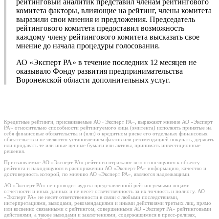
рейтинговый аналитик представил членам рейтингового
комитета факторы, влияющие на рейтинг, члены комитета
выразили свои мнения и предложения. Председатель
рейтингового комитета предоставил возможность
каждому члену рейтингового комитета высказать свое
мнение до начала процедуры голосования.
АО «Эксперт РА» в течение последних 12 месяцев не
оказывало Фонду развития предпринимательства
Воронежской области дополнительных услуг.
Кредитные рейтинги, присваиваемые АО «Эксперт РА», выражают мнение АО «Эксперт
РА» относительно способности рейтингуемого лица (эмитента) исполнять принятые на
себя финансовые обязательства и (или) о кредитном риске его отдельных финансовых
обязательств и не являются установлением фактов или рекомендацией покупать, держать
или продавать те или иные ценные бумаги или активы, принимать инвестиционные
решения.
Присваиваемые АО «Эксперт РА» рейтинги отражают всю относящуюся к объекту
рейтинга и находящуюся в распоряжении АО «Эксперт РА» информацию, качество и
достоверность которой, по мнению АО «Эксперт РА», являются надлежащими.
АО «Эксперт РА» не проводит аудита представленной рейтингуемыми лицами
отчётности и иных данных и не несёт ответственность за их точность и полноту. АО
«Эксперт РА» не несет ответственности в связи с любыми последствиями,
интерпретациями, выводами, рекомендациями и иными действиями третьих лиц, прямо
или косвенно связанными с рейтингом, совершенными АО «Эксперт РА» рейтинговыми
действиями, а также выводами и заключениями, содержащимися в пресс-релизах,