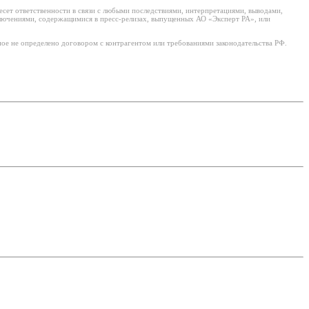
есет ответственности в связи с любыми последствиями, интерпретациями, выводами,
ключениями, содержащимися в пресс-релизах, выпущенных АО «Эксперт РА», или
ое не определено договором с контрагентом или требованиями законодательства РФ.