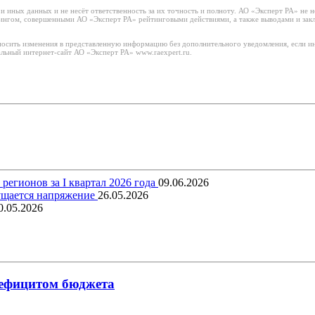
иных данных и не несёт ответственность за их точность и полноту. АО «Эксперт РА» не н
тингом, совершенными АО «Эксперт РА» рейтинговыми действиями, а также выводами и за
носить изменения в представленную информацию без дополнительного уведомления, если ин
льный интернет-сайт АО «Эксперт РА» www.raexpert.ru.
егионов за I квартал 2026 года
09.06.2026
щущается напряжение
26.05.2026
0.05.2026
 дефицитом бюджета