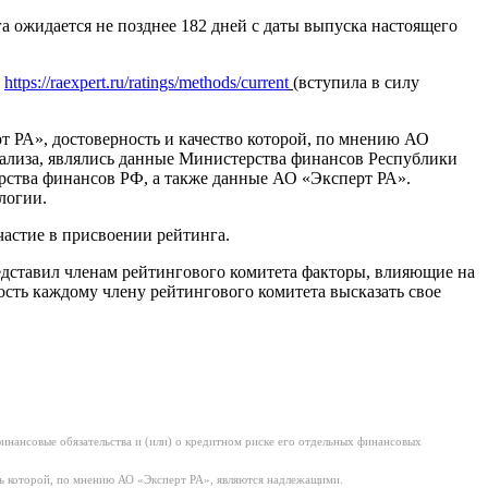
 ожидается не позднее 182 дней с даты выпуска настоящего
м
https://raexpert.ru/ratings/methods/current
(вступила в силу
РА», достоверность и качество которой, по мнению АО
ализа, являлись данные Министерства финансов Республики
рства финансов РФ, а также данные АО «Эксперт РА».
логии.
астие в присвоении рейтинга.
едставил членам рейтингового комитета факторы, влияющие на
сть каждому члену рейтингового комитета высказать свое
нансовые обязательства и (или) о кредитном риске его отдельных финансовых
ь которой, по мнению АО «Эксперт РА», являются надлежащими.