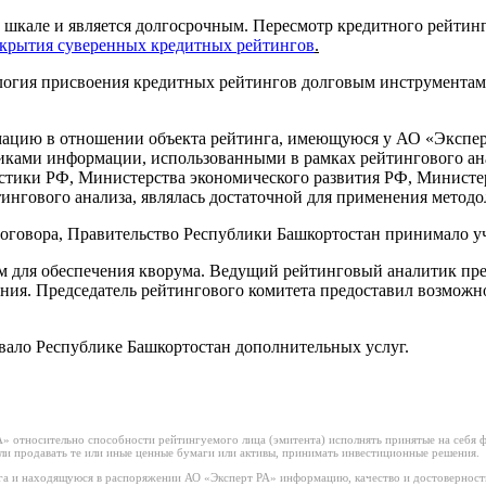
шкале и является долгосрочным. Пересмотр кредитного рейтинга
скрытия суверенных кредитных рейтингов
.
логия присвоения кредитных рейтингов долговым инструмента
цию в отношении объекта рейтинга, имеющуюся у АО «Эксперт 
ками информации, использованными в рамках рейтингового ан
стики РФ, Министерства экономического развития РФ, Министе
ингового анализа, являлась достаточной для применения методо
оговора, Правительство Республики Башкортостан принимало уч
м для обеспечения кворума. Ведущий рейтинговый аналитик пр
ния. Председатель рейтингового комитета предоставил возможно
вало Республике Башкортостан дополнительных услуг.
 относительно способности рейтингуемого лица (эмитента) исполнять принятые на себя фи
или продавать те или иные ценные бумаги или активы, принимать инвестиционные решения.
а и находящуюся в распоряжении АО «Эксперт РА» информацию, качество и достоверност