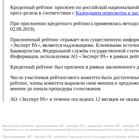
Кредитный рейтинг присвоен по российской национальной 
пресс-релиза в соответствии с
Календарем пересмотра и ра
При присвоении кредитного рейтинга применялась методо
02.09.2019).
Присвоенный рейтинг отражает всю существенную информа
«Эксперт РА», являются надлежащими. Ключевыми источни
Башкортостан, Федеральной службы государственной стати
Информация, используемая АО «Эксперт РА» в рамках рейт
Кредитный рейтинг был присвоен в рамках заключенного д
Число участников рейтингового комитета было достаточны
рейтинг, члены комитета выразили свои мнения и предложе
мнение до начала процедуры голосования.
АО «Эксперт РА» в течение последних 12 месяцев не оказы
Кредитные рейтинги, присваиваемые АО «Эксперт РА», выражают мнение АО «Эксперт РА»
обязательств и не являются установлением фактов или рекомендацией покупать, держать 
Присваиваемые АО «Эксперт РА» рейтинги отражают всю относящуюся к объекту рейтинг