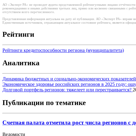
АО «Эксперт РА» не проводит аудита представленной рейтингуемыми лицами отчётности и 
рекомендациями и иными действиями третьих лиц, прямо или косвенно связанными с рей
отсутствием всего перечисленного.
Представленная информация актуальна на дату её публикации. АО «Эксперт РА» вправе в
Единственным источником, отражающим актуальное состояние рейтинга, является официа
Рейтинги
Рейтинги кредитоспособности региона (муниципалитета)
Аналитика
Динамика бюджетных и социально-экономических показателей р
Экономическое здоровье российских регионов в 2025 году: о
Долговой портфель регионов: тяжелеет или перестраивается?
2
Публикации по тематике
Счетная палата отметила рост числа регионов с
Ведомости