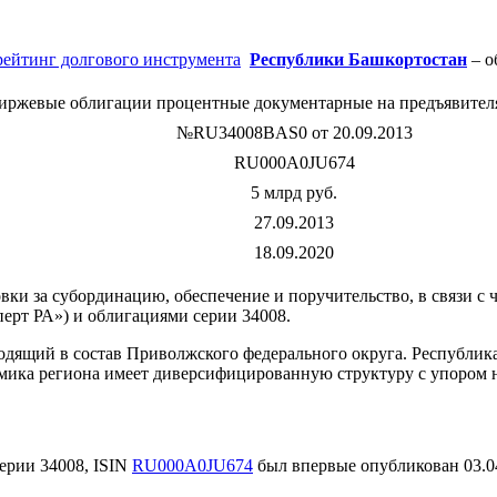
рейтинг долгового инструмента
Республики Башкортостан
– о
иржевые облигации процентные документарные на предъявителя
№RU34008BAS0 от 20.09.2013
RU000A0JU674
5 млрд руб.
27.09.2013
18.09.2020
и за субординацию, обеспечение и поручительство, в связи с 
сперт РА») и облигациями серии 34008.
ходящий в состав Приволжского федерального округа. Республи
ика региона имеет диверсифицированную структуру с упором н
ерии 34008, ISIN
RU000A0JU674
был впервые опубликован 03.0