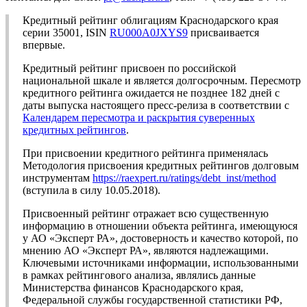
Кредитный рейтинг облигациям Краснодарского края
серии 35001, ISIN
RU000A0JXYS9
присваивается
впервые.
Кредитный рейтинг присвоен по российской
национальной шкале и является долгосрочным. Пересмотр
кредитного рейтинга ожидается не позднее 182 дней с
даты выпуска настоящего пресс-релиза в соответствии с
Календарем пересмотра и раскрытия суверенных
кредитных рейтингов
.
При присвоении кредитного рейтинга применялась
Методология присвоения кредитных рейтингов долговым
инструментам
https://raexpert.ru/ratings/debt_inst/method
(вступила в силу 10.05.2018).
Присвоенный рейтинг отражает всю существенную
информацию в отношении объекта рейтинга, имеющуюся
у АО «Эксперт РА», достоверность и качество которой, по
мнению АО «Эксперт РА», являются надлежащими.
Ключевыми источниками информации, использованными
в рамках рейтингового анализа, являлись данные
Министерства финансов Краснодарского края,
Федеральной службы государственной статистики РФ,