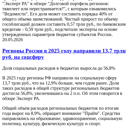
"Эксперт РА" в обзоре "Долговой портфель регионов:
тяжелеет или перестраивается?", с которым ознакомились
"Ведомости". Его доля может составить порядка 40% от
общего объема заимствований. Чистый прирост по объему
гособлигаций должен составить 0,57 трлн руб., по банковским
кредитам – 0,59 трлн руб., подсчитали эксперты на основе
утвержденных параметров бюджетов субъектов России.
20.05.2026
Регионы России в 2025 году направили 13,7 трлн
руб. на соцсферу
Доля социальных расходов в бюджетах выросла до 56,8%
В 2025 году регионы РФ направили на социальную сферу
13,7 трлн руб., что на 12,9% больше, чем годом ранее. Доля
таких расходов в общей структуре региональных бюджетов
достигла 56,8%, увеличившись на 2 п.п. Об этом говорится в
обзоре Эксперт РА.
Общий объем расходов региональных бюджетов по итогам
года вырос на 8,9%, обращает внимание "Прайм". Средства
направлялись на образование, здравоохранение, социальную
политику, культуру, физическую культуру и спорт.