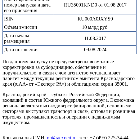
номер выпуска и дата
RU35001KND0 от 01.08.2017
его присвоения
ISIN
RU000A0JXYS9
Объем эмиссии
10 млрд руб.
Дата начала
11.08.2017
размещения
Дата погашения
09.08.2024
По данному выпуску не предусмотрены возможные
корректировки за субординацию, обеспечение и
поручительство, в связи с чем агентство устанавливает
паритет между текущим рейтингом эмитента Краснодарского
края (ruАА- от «Эксперт РА») и облигациями серии 35001.
Краснодарский край – субъект Российской Федерации,
входящий в состав Южного федерального округа. Экономика
региона является высокодиверсифицированной, основными
секторами выступают транспорт и связь, оптовая и розничная
торговля, промышленность и операции с недвижимым
имуществом.
Контакты для СМИ:
pr@raexpert.ru
, тел.: +7 (495) 225-34-44.