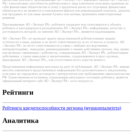
РА» относительно способности рейтингуемого лица (эмитента) исполнять принятые на
себя финансовые обязательства и (или) о кредитном риске его отдельных финансовых
обязательств и не являются установлением фактов или рекомендацией покупать, держать
или продавать те или иные ценные бумаги или активы, принимать инвестиционные
решения.
Присваиваемые АО «Эксперт РА» рейтинги отражают всю относящуюся к объекту
рейтинга и находящуюся в распоряжении АО «Эксперт РА» информацию, качество и
достоверность которой, по мнению АО «Эксперт РА», являются надлежащими.
АО «Эксперт РА» не проводит аудита представленной рейтингуемыми лицами
отчётности и иных данных и не несёт ответственность за их точность и полноту. АО
«Эксперт РА» не несет ответственности в связи с любыми последствиями,
интерпретациями, выводами, рекомендациями и иными действиями третьих лиц, прямо
или косвенно связанными с рейтингом, совершенными АО «Эксперт РА» рейтинговыми
действиями, а также выводами и заключениями, содержащимися в пресс-релизах,
выпущенных АО «Эксперт РА», или отсутствием всего перечисленного.
Представленная информация актуальна на дату её публикации. АО «Эксперт РА» вправе
вносить изменения в представленную информацию без дополнительного уведомления,
если иное не определено договором с контрагентом или требованиями законодательства
РФ. Единственным источником, отражающим актуальное состояние рейтинга, является
официальный интернет-сайт АО «Эксперт РА» www.raexpert.ru.
Рейтинги
Рейтинги кредитоспособности региона (муниципалитета)
Аналитика