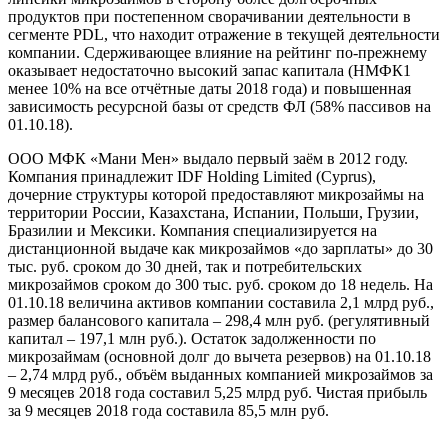
продуктов при постепенном сворачивании деятельности в
сегменте PDL, что находит отражение в текущей деятельности
компании. Сдерживающее влияние на рейтинг по-прежнему
оказывает недостаточно высокий запас капитала (НМФК1
менее 10% на все отчётные даты 2018 года) и повышенная
зависимость ресурсной базы от средств ФЛ (58% пассивов на
01.10.18).
ООО МФК «Мани Мен» выдало первый заём в 2012 году.
Компания принадлежит IDF Holding Limited (Cyprus),
дочерние структуры которой предоставляют микрозаймы на
территории России, Казахстана, Испании, Польши, Грузии,
Бразилии и Мексики. Компания специализируется на
дистанционной выдаче как микрозаймов «до зарплаты» до 30
тыс. руб. сроком до 30 дней, так и потребительских
микрозаймов сроком до 300 тыс. руб. сроком до 18 недель. На
01.10.18 величина активов компании составила 2,1 млрд руб.,
размер балансового капитала – 298,4 млн руб. (регулятивный
капитал – 197,1 млн руб.). Остаток задолженности по
микрозаймам (основной долг до вычета резервов) на 01.10.18
– 2,74 млрд руб., объём выданных компанией микрозаймов за
9 месяцев 2018 года составил 5,25 млрд руб. Чистая прибыль
за 9 месяцев 2018 года составила 85,5 млн руб.