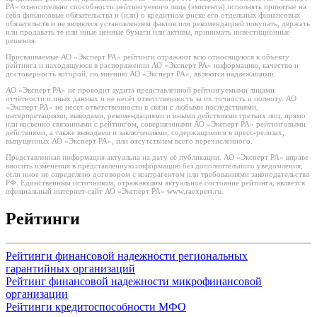
РА» относительно способности рейтингуемого лица (эмитента) исполнять принятые на
себя финансовые обязательства и (или) о кредитном риске его отдельных финансовых
обязательств и не являются установлением фактов или рекомендацией покупать, держать
или продавать те или иные ценные бумаги или активы, принимать инвестиционные
решения.
Присваиваемые АО «Эксперт РА» рейтинги отражают всю относящуюся к объекту
рейтинга и находящуюся в распоряжении АО «Эксперт РА» информацию, качество и
достоверность которой, по мнению АО «Эксперт РА», являются надлежащими.
АО «Эксперт РА» не проводит аудита представленной рейтингуемыми лицами
отчётности и иных данных и не несёт ответственность за их точность и полноту. АО
«Эксперт РА» не несет ответственности в связи с любыми последствиями,
интерпретациями, выводами, рекомендациями и иными действиями третьих лиц, прямо
или косвенно связанными с рейтингом, совершенными АО «Эксперт РА» рейтинговыми
действиями, а также выводами и заключениями, содержащимися в пресс-релизах,
выпущенных АО «Эксперт РА», или отсутствием всего перечисленного.
Представленная информация актуальна на дату её публикации. АО «Эксперт РА» вправе
вносить изменения в представленную информацию без дополнительного уведомления,
если иное не определено договором с контрагентом или требованиями законодательства
РФ. Единственным источником, отражающим актуальное состояние рейтинга, является
официальный интернет-сайт АО «Эксперт РА» www.raexpert.ru.
Рейтинги
Рейтинги финансовой надежности региональных
гарантийных организаций
Рейтинг финансовой надежности микрофинансовой
организации
Рейтинги кредитоспособности МФО