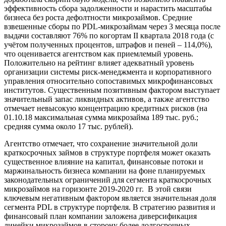
эффективность сбора задолженности и нарастить масштабы
бизнеса без роста дефолтности микрозаймов. Средние
взвешенные сборы по PDL-микрозаймам через 3 месяца после
выдачи составляют 76% по когортам II квартала 2018 года (с
учётом полученных процентов, штрафов и пеней – 114,0%),
что оценивается агентством как приемлемый уровень.
Положительно на рейтинг влияет адекватный уровень
организации системы риск-менеджмента и корпоративного
управления относительно сопоставимых микрофинансовых
институтов. Существенным позитивным фактором выступает
значительный запас ликвидных активов, а также агентство
отмечает невысокую концентрацию кредитных рисков (на
01.10.18 максимальная сумма микрозайма 189 тыс. руб.;
средняя сумма около 17 тыс. рублей).
Агентство отмечает, что сохранение значительной доли
краткосрочных займов в структуре портфеля может оказать
существенное влияние на капитал, финансовые потоки и
маржинальность бизнеса компании на фоне планируемых
законодательных ограничений для сегмента краткосрочных
микрозаймов на горизонте 2019-2020 гг. В этой связи
ключевым негативным фактором является значительная доля
сегмента PDL в структуре портфеля. В стратегию развития и
финансовый план компании заложена диверсификация
линейки микрозаймов в сторону более долгосрочных