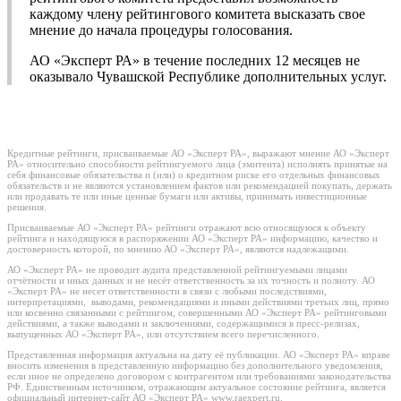
каждому члену рейтингового комитета высказать свое
мнение до начала процедуры голосования.
АО «Эксперт РА» в течение последних 12 месяцев не
оказывало Чувашской Республике дополнительных услуг.
Кредитные рейтинги, присваиваемые АО «Эксперт РА», выражают мнение АО «Эксперт
РА» относительно способности рейтингуемого лица (эмитента) исполнять принятые на
себя финансовые обязательства и (или) о кредитном риске его отдельных финансовых
обязательств и не являются установлением фактов или рекомендацией покупать, держать
или продавать те или иные ценные бумаги или активы, принимать инвестиционные
решения.
Присваиваемые АО «Эксперт РА» рейтинги отражают всю относящуюся к объекту
рейтинга и находящуюся в распоряжении АО «Эксперт РА» информацию, качество и
достоверность которой, по мнению АО «Эксперт РА», являются надлежащими.
АО «Эксперт РА» не проводит аудита представленной рейтингуемыми лицами
отчётности и иных данных и не несёт ответственность за их точность и полноту. АО
«Эксперт РА» не несет ответственности в связи с любыми последствиями,
интерпретациями, выводами, рекомендациями и иными действиями третьих лиц, прямо
или косвенно связанными с рейтингом, совершенными АО «Эксперт РА» рейтинговыми
действиями, а также выводами и заключениями, содержащимися в пресс-релизах,
выпущенных АО «Эксперт РА», или отсутствием всего перечисленного.
Представленная информация актуальна на дату её публикации. АО «Эксперт РА» вправе
вносить изменения в представленную информацию без дополнительного уведомления,
если иное не определено договором с контрагентом или требованиями законодательства
РФ. Единственным источником, отражающим актуальное состояние рейтинга, является
официальный интернет-сайт АО «Эксперт РА» www.raexpert.ru.