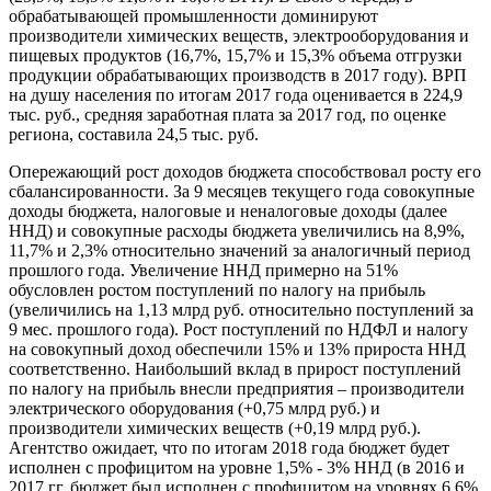
обрабатывающей промышленности доминируют
производители химических веществ, электрооборудования и
пищевых продуктов (16,7%, 15,7% и 15,3% объема отгрузки
продукции обрабатывающих производств в 2017 году). ВРП
на душу населения по итогам 2017 года оценивается в 224,9
тыс. руб., средняя заработная плата за 2017 год, по оценке
региона, составила 24,5 тыс. руб.
Опережающий рост доходов бюджета способствовал росту его
сбалансированности. За 9 месяцев текущего года совокупные
доходы бюджета, налоговые и неналоговые доходы (далее
ННД) и совокупные расходы бюджета увеличились на 8,9%,
11,7% и 2,3% относительно значений за аналогичный период
прошлого года. Увеличение ННД примерно на 51%
обусловлен ростом поступлений по налогу на прибыль
(увеличились на 1,13 млрд руб. относительно поступлений за
9 мес. прошлого года). Рост поступлений по НДФЛ и налогу
на совокупный доход обеспечили 15% и 13% прироста ННД
соответственно. Наибольший вклад в прирост поступлений
по налогу на прибыль внесли предприятия – производители
электрического оборудования (+0,75 млрд руб.) и
производители химических веществ (+0,19 млрд руб.).
Агентство ожидает, что по итогам 2018 года бюджет будет
исполнен с профицитом на уровне 1,5% - 3% ННД (в 2016 и
2017 гг. бюджет был исполнен с профицитом на уровнях 6,6%