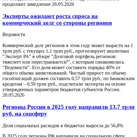
продолжит замедление
26.05.2026
Эксперты ожидают роста спроса на
коммерческий долг со стороны регионов
Ведомости
Коммерческий долг регионов в этом году может вырасти на 1
трлн руб. с текущих 1,1 трлн руб., прогнозируют аналитики
"Эксперт РА" в обзоре "Долговой портфель регионов:
тяжелеет или перестраивается?", с которым ознакомились
"Ведомости". Его доля может составить порядка 40% от
общего объема заимствований. Чистый прирост по объему
гособлигаций должен составить 0,57 трлн руб., по банковским
кредитам – 0,59 трлн руб., подсчитали эксперты на основе
утвержденных параметров бюджетов субъектов России.
20.05.2026
Регионы России в 2025 году направили 13,7 трлн
руб. на соцсферу
Доля социальных расходов в бюджетах выросла до 56,8%
В 2025 году регионы РФ направили на социальную сферу