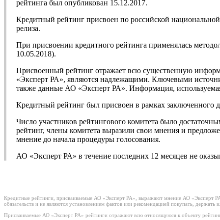
рейтинга был опубликован 15.12.2017.
Кредитный рейтинг присвоен по российской национальной ш
релиза.
При присвоении кредитного рейтинга применялась методо
10.05.2018).
Присвоенный рейтинг отражает всю существенную информа
«Эксперт РА», являются надлежащими. Ключевыми источни
также данные АО «Эксперт РА». Информация, используемая
Кредитный рейтинг был присвоен в рамках заключенного 
Число участников рейтингового комитета было достаточны
рейтинг, члены комитета выразили свои мнения и предложе
мнение до начала процедуры голосования.
АО «Эксперт РА» в течение последних 12 месяцев не оказ
Кредитные рейтинги, присваиваемые АО «Эксперт РА», выражают мнение АО «Эксперт РА»
обязательств и не являются установлением фактов или рекомендацией покупать, держать 
Присваиваемые АО «Эксперт РА» рейтинги отражают всю относящуюся к объекту рейтинг