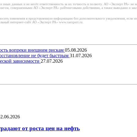
иных данных и не несёт ответственность за их точность и полноту. АО «Эксперт РА» не н
тингом, совершенными АО «Эксперт РА» рейтинговыми действиями, а также выводами и за
носить изменения в представленную информацию без дополнительного уведомления, если ин
льный интернет-сайт АО «Эксперт РА» www.raexpert.ru.
вость вопреки внешним рискам
05.08.2026
восстановление не будет быстрым
31.07.2026
еской зависимости
27.07.2026
02.06.2026
радают от роста цен на нефть