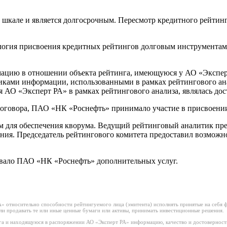
кале и является долгосрочным. Пересмотр кредитного рейтинга
логия присвоения кредитных рейтингов долговым инструмента
цию в отношении объекта рейтинга, имеющуюся у АО «Эксперт 
ками информации, использованными в рамках рейтингового ана
 АО «Эксперт РА» в рамках рейтингового анализа, являлась до
договора, ПАО «НК «Роснефть» принимало участие в присвоении
м для обеспечения кворума. Ведущий рейтинговый аналитик пр
ния. Председатель рейтингового комитета предоставил возможно
ывало ПАО «НК «Роснефть» дополнительных услуг.
 относительно способности рейтингуемого лица (эмитента) исполнять принятые на себя фи
или продавать те или иные ценные бумаги или активы, принимать инвестиционные решения.
а и находящуюся в распоряжении АО «Эксперт РА» информацию, качество и достоверност