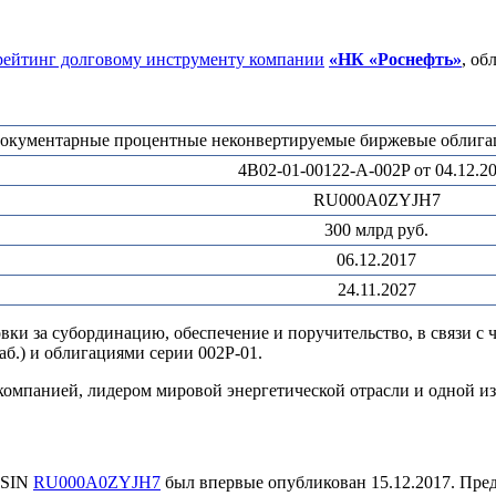
рейтинг долговому инструменту компании
«НК «Роснефть»
, об
окументарные процентные неконвертируемые биржевые облигац
4B02-01-00122-A-002P от 04.12.2
RU000A0ZYJH7
300 млрд руб.
06.12.2017
24.11.2027
и за субординацию, обеспечение и поручительство, в связи с 
б.) и облигациями серии 002Р-01.
компанией, лидером мировой энергетической отрасли и одной и
ISIN
RU000A0ZYJH7
был впервые опубликован 15.12.2017. Пре