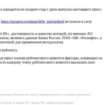
 ожидается не позднее года с даты выпуска настоящего пресс-
м
https://raexpert.ru/ratings/debt_inst/method
(вступила в силу
РА», достоверность и качество которой, по мнению АО
лиза, являлись данные Банка России, ПАО «НК «Роснефть», а
статочной для применения методологии.
 рейтинга.
едставил членам рейтингового комитета факторы, влияющие на
сть каждому члену рейтингового комитета высказать свое
нансовые обязательства и (или) о кредитном риске его отдельных финансовых
ь которой, по мнению АО «Эксперт РА», являются надлежащими.