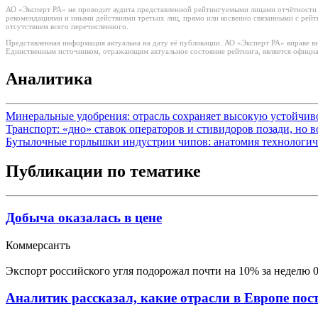
АО «Эксперт РА» не проводит аудита представленной рейтингуемыми лицами отчётности и 
рекомендациями и иными действиями третьих лиц, прямо или косвенно связанными с рей
отсутствием всего перечисленного.
Представленная информация актуальна на дату её публикации. АО «Эксперт РА» вправе в
Единственным источником, отражающим актуальное состояние рейтинга, является официа
Аналитика
Минеральные удобрения: отрасль сохраняет высокую устойчи
Транспорт: «дно» ставок операторов и стивидоров позади, но 
Бутылочные горлышки индустрии чипов: анатомия технологич
Публикации по тематике
Добыча оказалась в цене
Коммерсантъ
Экспорт российского угля подорожал почти на 10% за неделю
Аналитик рассказал, какие отрасли в Европе пост