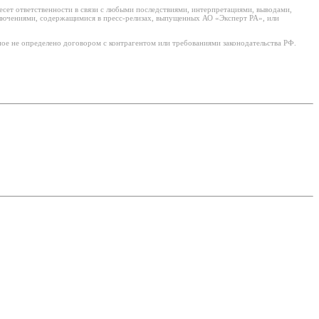
есет ответственности в связи с любыми последствиями, интерпретациями, выводами,
ключениями, содержащимися в пресс-релизах, выпущенных АО «Эксперт РА», или
ое не определено договором с контрагентом или требованиями законодательства РФ.