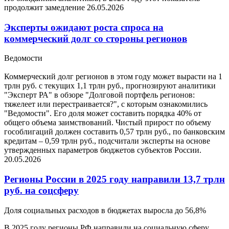
продолжит замедление
26.05.2026
Эксперты ожидают роста спроса на
коммерческий долг со стороны регионов
Ведомости
Коммерческий долг регионов в этом году может вырасти на 1
трлн руб. с текущих 1,1 трлн руб., прогнозируют аналитики
"Эксперт РА" в обзоре "Долговой портфель регионов:
тяжелеет или перестраивается?", с которым ознакомились
"Ведомости". Его доля может составить порядка 40% от
общего объема заимствований. Чистый прирост по объему
гособлигаций должен составить 0,57 трлн руб., по банковским
кредитам – 0,59 трлн руб., подсчитали эксперты на основе
утвержденных параметров бюджетов субъектов России.
20.05.2026
Регионы России в 2025 году направили 13,7 трлн
руб. на соцсферу
Доля социальных расходов в бюджетах выросла до 56,8%
В 2025 году регионы РФ направили на социальную сферу