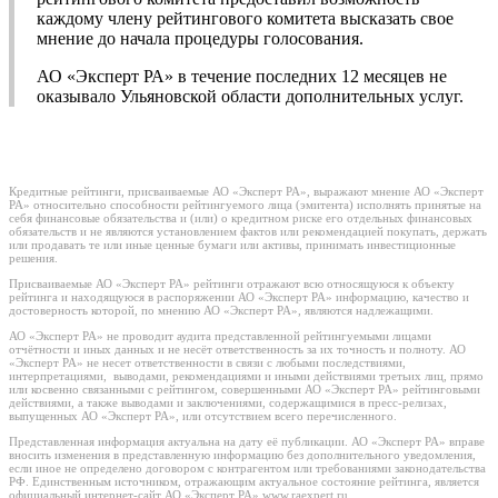
каждому члену рейтингового комитета высказать свое
мнение до начала процедуры голосования.
АО «Эксперт РА» в течение последних 12 месяцев не
оказывало Ульяновской области дополнительных услуг.
Кредитные рейтинги, присваиваемые АО «Эксперт РА», выражают мнение АО «Эксперт
РА» относительно способности рейтингуемого лица (эмитента) исполнять принятые на
себя финансовые обязательства и (или) о кредитном риске его отдельных финансовых
обязательств и не являются установлением фактов или рекомендацией покупать, держать
или продавать те или иные ценные бумаги или активы, принимать инвестиционные
решения.
Присваиваемые АО «Эксперт РА» рейтинги отражают всю относящуюся к объекту
рейтинга и находящуюся в распоряжении АО «Эксперт РА» информацию, качество и
достоверность которой, по мнению АО «Эксперт РА», являются надлежащими.
АО «Эксперт РА» не проводит аудита представленной рейтингуемыми лицами
отчётности и иных данных и не несёт ответственность за их точность и полноту. АО
«Эксперт РА» не несет ответственности в связи с любыми последствиями,
интерпретациями, выводами, рекомендациями и иными действиями третьих лиц, прямо
или косвенно связанными с рейтингом, совершенными АО «Эксперт РА» рейтинговыми
действиями, а также выводами и заключениями, содержащимися в пресс-релизах,
выпущенных АО «Эксперт РА», или отсутствием всего перечисленного.
Представленная информация актуальна на дату её публикации. АО «Эксперт РА» вправе
вносить изменения в представленную информацию без дополнительного уведомления,
если иное не определено договором с контрагентом или требованиями законодательства
РФ. Единственным источником, отражающим актуальное состояние рейтинга, является
официальный интернет-сайт АО «Эксперт РА» www.raexpert.ru.