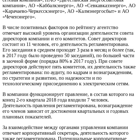
компания», АО «Каббалкэнерго», АО «Севкавказэнерго», АО
«Карачаево-Черкесскэнерго», АО «Калмэнергосбыт» и АО
«Чеченэнерго».
В числе позитивных факторов по рейтингу агентство
отмечает высокий уровень организации деятельности совета
директоров компании и его комитетов. Совет директоров
состоит из 11 человек, его деятельность регламентирована.
Его заседания в среднем проходят 3 раза в месяц и более (так,
в 2017 году было проведено 50 заседаний), по большей части
в заочной форме (порядка 80% в 2017 году). При совете
директоров действуют пять комитетов, их деятельность также
регламентирована: по аудиту, по кадрам и вознаграждениям,
по стратегии и развитию, по надежности и по
технологическому присоединению к электрическим сетям.
В компании функционирует правление, в состав которого на
конец 2-го квартала 2018 года входили 7 человек.
Деятельность правления регламентирована, вознаграждение
его членов зависит от достижения квартальных и годовых
плановых показателей.
За взаимодействие между органами управления компании
отвечает корпоративный секретарь, деятельность которого
также регламентирована. Потенциальные корпоративные