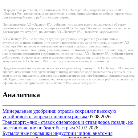
Некредитные рейтинги, присваиваемые АО «Эксперт РА», выражают мнение АО
«Эксперт РА» относительно некредитных рисков, принимаемых на себя контрагентами
при взаимодействии с рейтингуемым лицом.
Присваиваемые АО «Эксперт РА» рейтинги отражают всю относящуюся к объекту
рейтинга и находящуюся в распоряжении АО «Эксперт РА» информацию, качество и
достоверность которой, по мнению АО «Эксперт РА», являются надлежащими.
АО «Эксперт РА» не проводит аудита представленной рейтингуемыми лицами
отчётности и иных данных и не несёт ответственность за их точность и полноту. АО
«Эксперт РА» не несет ответственности в связи с любыми последствиями,
интерпретациями, выводами, рекомендациями и иными действиями третьих лиц, прямо
или косвенно связанными с рейтингом, совершенными АО «Эксперт РА» рейтинговыми
действиями, а также выводами и заключениями, содержащимися в пресс-релизах,
выпущенных АО «Эксперт РА», или отсутствием всего перечисленного.
Представленная информация актуальна на дату её публикации. АО «Эксперт РА» вправе
вносить изменения в представленную информацию без дополнительного уведомления,
если иное не определено договором с контрагентом или требованиями законодательства
РФ. Единственным источником, отражающим актуальное состояние рейтинга, является
официальный интернет-сайт АО «Эксперт РА» www.raexpert.ru.
Аналитика
Минеральные удобрения: отрасль сохраняет высокую
устойчивость вопреки внешним рискам
05.08.2026
Транспорт: «дно» ставок операторов и стивидоров позади, но
восстановление не будет быстрым
31.07.2026
Бутылочные горлышки индустрии чипов: анатомия