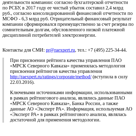
деятельности компании: согласно бухгалтерской отчетности
по РСБУ, в 2017 году ее чистый убыток составил 2,4 млрд
руб., согласно консолидированной финансовой отчетности по
МСФО - 6,3 млрд руб. Отрицательный финансовый результат
компании сформировался преимущественно за счет резерва по
сомнительным долгам, обусловленного низкой платежной
дисциплиной потребителей электроэнергии.
Контакты для СМИ:
pr@raexpert.ru
, тел.: +7 (495) 225-34-44.
При присвоении рейтинга качества управления ПАО
«МРСК Северного Кавказа» применялась методология
присвоения рейтингов качества управления
http://raexpert.ru/ratings/corporate/method/
(вступила в силу
22.03.2016).
Ключевыми источниками информации, использованными
в рамках рейтингового анализа, являлись данные ПАО
«МРСК Северного Кавказа», Банка России, а также
данные АО «Эксперт РА». Информация, используемая АО
«Эксперт РА» в рамках рейтингового анализа, являлась
достаточной для применения методологии.