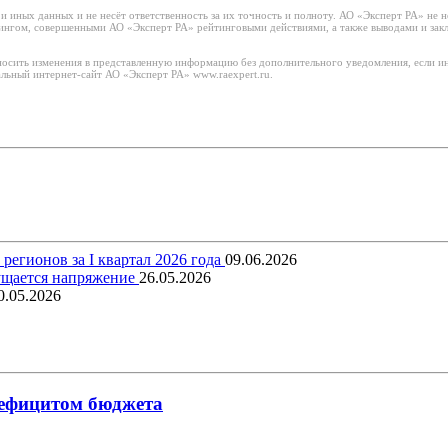
 иных данных и не несёт ответственность за их точность и полноту. АО «Эксперт РА» не н
тингом, совершенными АО «Эксперт РА» рейтинговыми действиями, а также выводами и за
носить изменения в представленную информацию без дополнительного уведомления, если ин
льный интернет-сайт АО «Эксперт РА» www.raexpert.ru.
егионов за I квартал 2026 года
09.06.2026
щущается напряжение
26.05.2026
0.05.2026
 дефицитом бюджета