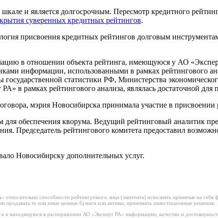
шкале и является долгосрочным. Пересмотр кредитного рейтинга
скрытия суверенных кредитных рейтингов
.
ология присвоения кредитных рейтингов долговым инструмент
цию в отношении объекта рейтинга, имеющуюся у АО «Эксперт 
ками информации, использованными в рамках рейтингового ана
 государственной статистики РФ, Министерства экономическог
РА» в рамках рейтингового анализа, являлась достаточной для 
оговора, мэрия Новосибирска принимала участие в присвоении 
м для обеспечения кворума. Ведущий рейтинговый аналитик пр
ния. Председатель рейтингового комитета предоставил возможно
ывало Новосибирску дополнительных услуг.
 относительно способности рейтингуемого лица (эмитента) исполнять принятые на себя фи
или продавать те или иные ценные бумаги или активы, принимать инвестиционные решения.
а и находящуюся в распоряжении АО «Эксперт РА» информацию, качество и достоверност