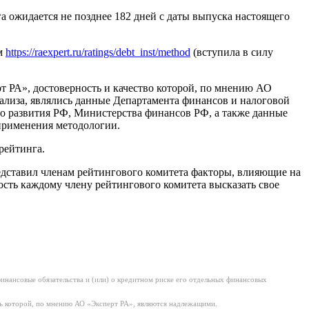
 ожидается не позднее 182 дней с даты выпуска настоящего
ам
https://raexpert.ru/ratings/debt_inst/method
(вступила в силу
РА», достоверность и качество которой, по мнению АО
лиза, являлись данные Департамента финансов и налоговой
о развития РФ, Министерства финансов РФ, а также данные
применения методологии.
рейтинга.
едставил членам рейтингового комитета факторы, влияющие на
сть каждому члену рейтингового комитета высказать свое
нансовые обязательства и (или) о кредитном риске его отдельных финансовых
ь которой, по мнению АО «Эксперт РА», являются надлежащими.