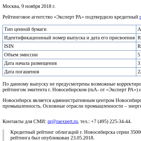
Москва, 9 ноября 2018 г.
Рейтинговое агентство «Эксперт РА» подтвердило кредитный
Тип ценной бумаги
А
Идентификационный номер выпуска и дата его присвоения
R
ISIN
R
Объем эмиссии
5
Дата начала размещения
3
Дата погашения
2
По данному выпуску не предусмотрены возможные корректировк
рейтингом эмитента г. Новосибирском (ruА- от «Эксперт РА») 
Новосибирск является административным центром Новосибирск
промышленность. Основные отрасли промышленности – энергет
Контакты для СМИ:
pr@raexpert.ru
, тел.: +7 (495) 225-34-44.
Кредитный рейтинг облигаций г. Новосибирска серии 3500
рейтинга был опубликован 23.05.2018.