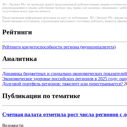
АО «Эксперт РА» не проводит аудита представленной рейтингуемыми лицами отчётности и
рекомендациями и иными действиями третьих лиц, прямо или косвенно связанными с рей
отсутствием всего перечисленного.
Представленная информация актуальна на дату её публикации. АО «Эксперт РА» вправе в
Единственным источником, отражающим актуальное состояние рейтинга, является официа
Рейтинги
Рейтинги кредитоспособности региона (муниципалитета)
Аналитика
Динамика бюджетных и социально-экономических показателей р
Экономическое здоровье российских регионов в 2025 году: о
Долговой портфель регионов: тяжелеет или перестраивается?
2
Публикации по тематике
Счетная палата отметила рост числа регионов с
Ведомости