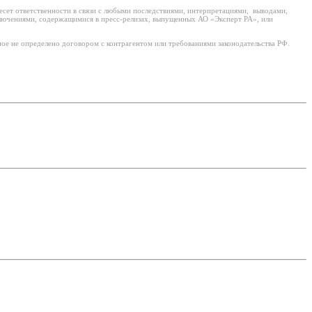
есет ответственности в связи с любыми последствиями, интерпретациями, выводами,
ключениями, содержащимися в пресс-релизах, выпущенных АО «Эксперт РА», или
ое не определено договором с контрагентом или требованиями законодательства РФ.