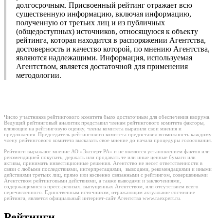
долгосрочным. Присвоенный рейтинг отражает всю
существенную информацию, включая информацию,
полученную от третьих лиц и из публичных
(общедоступных) источников, относящуюся к объекту
рейтинга, которая находится в распоряжении Агентства,
достоверность и качество которой, по мнению Агентства,
являются надлежащими. Информация, используемая
Агентством, является достаточной для применения
методологии.
Число участников рейтингового комитета было достаточным для обеспечения кворума.
Ведущий рейтинговый аналитик представил членам рейтингового комитета факторы,
влияющие на рейтинговую оценку, члены комитета выразили свои мнения и
предложения. Председатель рейтингового комитета предоставил возможность каждому
члену рейтингового комитета высказать свое мнение до начала процедуры голосования.
Рейтинги выражают мнение АО «Эксперт РА» и не являются установлением фактов или
рекомендацией покупать, держать или продавать те или иные ценные бумаги или
активы, принимать инвестиционные решения. Агентство не несет ответственности в
связи с любыми последствиями, интерпретациями, выводами, рекомендациями и иными
действиями третьих лиц, прямо или косвенно связанными с рейтингом, совершенными
Агентством рейтинговыми действиями, а также выводами и заключениями,
содержащимися в пресс-релизах, выпущенных Агентством, или отсутствием всего
перечисленного. Единственным источником, отражающим актуальное состояние
рейтинга, является официальный интернет-сайт Агентства www.raexpert.ru.
Рейтинги