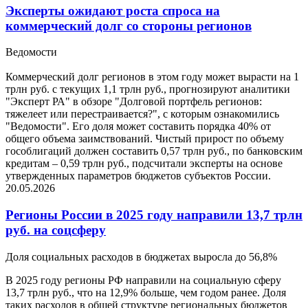
Эксперты ожидают роста спроса на
коммерческий долг со стороны регионов
Ведомости
Коммерческий долг регионов в этом году может вырасти на 1
трлн руб. с текущих 1,1 трлн руб., прогнозируют аналитики
"Эксперт РА" в обзоре "Долговой портфель регионов:
тяжелеет или перестраивается?", с которым ознакомились
"Ведомости". Его доля может составить порядка 40% от
общего объема заимствований. Чистый прирост по объему
гособлигаций должен составить 0,57 трлн руб., по банковским
кредитам – 0,59 трлн руб., подсчитали эксперты на основе
утвержденных параметров бюджетов субъектов России.
20.05.2026
Регионы России в 2025 году направили 13,7 трлн
руб. на соцсферу
Доля социальных расходов в бюджетах выросла до 56,8%
В 2025 году регионы РФ направили на социальную сферу
13,7 трлн руб., что на 12,9% больше, чем годом ранее. Доля
таких расходов в общей структуре региональных бюджетов