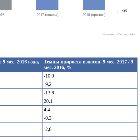
-20
016
2017 (оценка)
2018 (прогноз)
Источник: «Эксперт РА»
9 мес. 2016 года,
Темпы прироста взносов, 9 мес. 2017 / 9
мес. 2016, %
-10,0
-9,2
-13,8
20,1
4,4
-0,3
-2,8