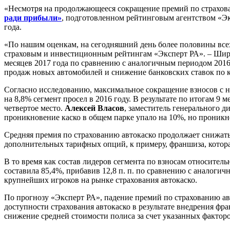
«Несмотря на продолжающееся сокращение премий по страхован
ради прибыли»
, подготовленном рейтинговым агентством «Эксп
года.
«По нашим оценкам, на сегодняшний день более половины всех
страховым и инвестиционным рейтингам «Эксперт РА». – Широ
месяцев 2017 года по сравнению с аналогичным периодом 2016 
продаж новых автомобилей и снижение банковских ставок по 
Согласно исследованию, максимальное сокращение взносов с на
на 8,8% сегмент просел в 2016 году. В результате по итогам 9
четвертое место.
Алексей Власов
, заместитель генерального 
проникновение каско в общем парке упало на 10%, но проникн
Средняя премия по страхованию автокаско продолжает снижатьс
дополнительных тарифных опций, к примеру, франшиза, которая
В то время как состав лидеров сегмента по взносам относитель
составила 85,4%, прибавив 12,8 п. п. по сравнению с аналоги
крупнейших игроков на рынке страхования автокаско.
По прогнозу «Эксперт РА», падение премий по страхованию авт
доступности страхования автокаско в результате внедрения ф
снижение средней стоимости полиса за счет указанных факторо