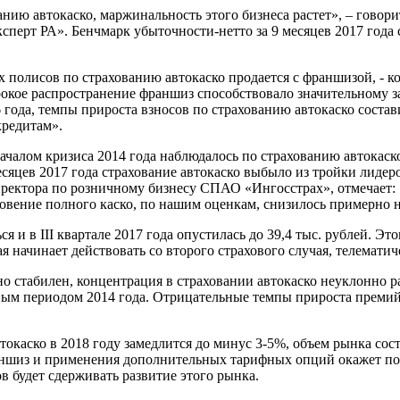
ию автокаско, маржинальность этого бизнеса растет», – говор
ерт РА». Бенчмарк убыточности-нетто за 9 месяцев 2017 года сос
 полисов по страхованию автокаско продается с франшизой, - 
кое распространение франшиз способствовало значительному за
года, темпы прироста взносов по страхованию автокаско состав
кредитам».
чалом кризиса 2014 года наблюдалось по страхованию автокаско в
 месяцев 2017 года страхование автокаско выбыло из тройки лиде
директора по розничному бизнесу СПАО «Ингосстрах», отмечает: 
овение полного каско, по нашим оценкам, снизилось примерно 
я и в III квартале 2017 года опустилась до 39,4 тыс. рублей. 
 начинает действовать со второго страхового случая, телематич
но стабилен, концентрация в страховании автокаско неуклонно ра
чным периодом 2014 года. Отрицательные темпы прироста премий
окаско в 2018 году замедлится до минус 3-5%, объем рынка сос
раншиз и применения дополнительных тарифных опций окажет по
в будет сдерживать развитие этого рынка.