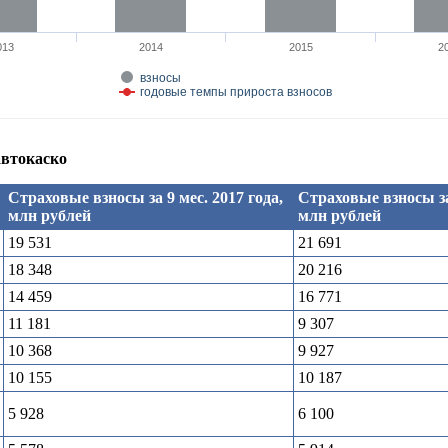
013
2014
2015
2
взносы
годовые темпы прироста взносов
автокаско
Страховые взносы за 9 мес. 2017 года,
Страховые взносы за 
млн рублей
млн рублей
19 531
21 691
18 348
20 216
14 459
16 771
11 181
9 307
10 368
9 927
10 155
10 187
5 928
6 100