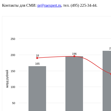
Контакты для СМИ:
pr@raexpert.ru
, тел. (495) 225-34-44.
250
2
2
196
196
200
18
18
165
165
150
млрд рублей
100
50