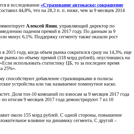
ится в исследовании
«Страхование автокаско: сокращение
тавил 44,8%, что на 28,3 п. п. ниже, чем за 9 месяцев 2014
комментирует
Алексей Янин
, управляющий директор по
медлению падения премий в 2017 году. По данным за 9
или минус 6,1%. Поддержку сегменту также оказали рост
 2015 году, когда объем рынка сократился сразу на 14,3%, еще
ров рынка по объему премий (118 млрд рублей), опустившись на
«Если использовать статистику ЦБ, то за последнее время
на 25%».
Этому способствуют добавление страховщиками в полисы
еские устройства или так называемое поминутное каско.
стет. Доля топ-10 компаний по взносам за 9 месяцев 2017 года
 по итогам 9 месяцев 2017 года демонстрируют 7 из 10
тавит около 155 млрд рублей. С одной стороны, повышение
ложительное влияние на динамику сегмента. С другой –