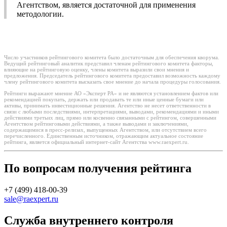
Агентством, является достаточной для применения
методологии.
Число участников рейтингового комитета было достаточным для обеспечения кворума.
Ведущий рейтинговый аналитик представил членам рейтингового комитета факторы,
влияющие на рейтинговую оценку, члены комитета выразили свои мнения и
предложения. Председатель рейтингового комитета предоставил возможность каждому
члену рейтингового комитета высказать свое мнение до начала процедуры голосования.
Рейтинги выражают мнение АО «Эксперт РА» и не являются установлением фактов или
рекомендацией покупать, держать или продавать те или иные ценные бумаги или
активы, принимать инвестиционные решения. Агентство не несет ответственности в
связи с любыми последствиями, интерпретациями, выводами, рекомендациями и иными
действиями третьих лиц, прямо или косвенно связанными с рейтингом, совершенными
Агентством рейтинговыми действиями, а также выводами и заключениями,
содержащимися в пресс-релизах, выпущенных Агентством, или отсутствием всего
перечисленного. Единственным источником, отражающим актуальное состояние
рейтинга, является официальный интернет-сайт Агентства www.raexpert.ru.
По вопросам получения рейтинга
+7 (499) 418-00-39
sale@raexpert.ru
Служба внутреннего контроля