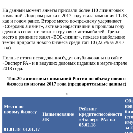
На данный момент анкеты прислали более 110 лизинговых
компаний. Лидером рынка в 2017 году стала компания ГТЛК,
как и годом ранее. Второе место по-прежнему удерживает
«Сбербанк Лизинг», активно нарастивший в прошлом году
сделки в сегменте лизинга грузовых автомобилей. Третье
место в рэнкинге занял «ВЭБ-лизинг», показав наибольшие
темпы прироста нового бизнеса среди топ-10 (225% за 2017
год).
Полные итоги исследования будут опубликованы на сайте
«Эксперт РА» и в ведущих деловых изданиях в марте-апреле
2018 года.
Топ-20 лизинговых компаний России по объему нового
бизнеса по итогам 2017 года (предварительные данные)
<
Об
нов
Место по
Рейтинг
биз
новому бизнесу
Наименование
кредитоспособности
(ст
ЛК
«Эксперт РА» на
иму
05.02.18
за 2
01.01.18
01.01.17
млн