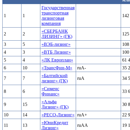
Государственная
транспортная
1
1
142
лизинговая
компания
«СБЕРБАНК
2
2
125
ЛИЗИНГ» (ГК)
3
5
«ВЭБ-лизинг»
108
4
3
«ВТБ Лизинг»
100
5
4
«ЛК Европлан»
61 
6
10
«ТрансФин-М»
ruA-
35 
«Балтийский
7
7
ruA
34 
лизинг» (ГК)
«Сименс
8
6
33 
Финанс»
«Альфа
9
15
30 
Лизинг» (ГК)
10
14
«РЕСО-Лизинг»
ruA+
22 
«ЮниКредит
11
13
ruAA
19 
Лизинг»