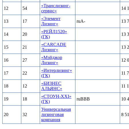
«Транслизинг-
12
54
14 
сервис»
«Элемент
13
17
ruA-
13 
Лизинг»
«РЕЙЛ1520»
14
20
13 
(ГК)
«CARCADE
15
21
13 
Лизинг»
«Мэйджор
16
27
12 
Лизинг»
«Интерлизинг»
17
22
11 
(ГК)
«БИЗНЕС
18
12
11 
АЛЬЯНС»
«СТОУН-XXI»
19
18
ruBBB
10 
(ГК)
Универсальная
20
32
лизинговая
8 5
компания