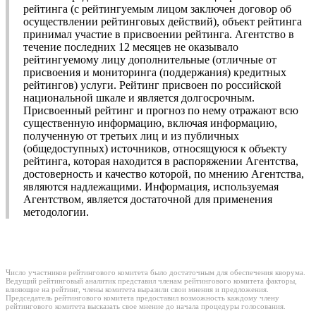
рейтинга (с рейтингуемым лицом заключен договор об
осуществлении рейтинговых действий), объект рейтинга
принимал участие в присвоении рейтинга. Агентство в
течение последних 12 месяцев не оказывало
рейтингуемому лицу дополнительные (отличные от
присвоения и мониторинга (поддержания) кредитных
рейтингов) услуги. Рейтинг присвоен по российской
национальной шкале и является долгосрочным.
Присвоенный рейтинг и прогноз по нему отражают всю
существенную информацию, включая информацию,
полученную от третьих лиц и из публичных
(общедоступных) источников, относящуюся к объекту
рейтинга, которая находится в распоряжении Агентства,
достоверность и качество которой, по мнению Агентства,
являются надлежащими. Информация, используемая
Агентством, является достаточной для применения
методологии.
Число участников рейтингового комитета было достаточным для обеспечения кворума.
Ведущий рейтинговый аналитик представил членам рейтингового комитета факторы,
влияющие на рейтинг, члены комитета выразили свои мнения и предложения.
Председатель рейтингового комитета предоставил возможность каждому члену
рейтингового комитета высказать свое мнение до начала процедуры голосования.