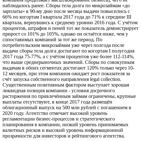
наблюдалось ранее. Сборы тела долга по микрозаймам «до
зарплаты» к 90-му дню после месяца выдачи повысились с
66% по когортам I квартала 2017 года до 71% к середине III
квартала, вернувшись к среднему уровню 2016 года. С учётом
процентов, штрафов и пеней тот же показатель демонстрирует
прирост со 101% до 105%, однако он остаётся ниже, чем у
сопоставимых компаний за тот же период. По
потребительским микрозаймам уже через полгода после
выдачи сборы тела долга достигают по когортам I полугодия
2017 года 75-77%, а с учётом процентов уже более 112-114%,
что выше среднерыночных значений. Сборы по совокупным
выдачам в обоих сегментах достигают 120% только через 10-
12 месяцев, при этом компания ожидает рост показателя за
счёт запуска собственного направления legal collection.
Существенным позитивным фактором выступает хорошая
ликвидная позиция компании - условия досрочного
расторжения по привлечённым займам ограничены, крупные
выплаты отсутствуют, в конце 2017 года размещён
облигационный выпуск на 500 млн рублей с погашением в
2020 году. Агентство отмечает высокий уровень
регламентации бизнес-процессов и стратегического
планирования в компании, низкий уровень принимаемых
валютных рисков и высокий уровень информационной
прозрачности для инвесторов и рейтингового агентства.