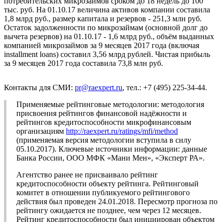
потребительских микрозаймов сроком до 18 недель до 100
тыс. руб. На 01.10.17 величина активов компании составила
1,8 млрд руб., размер капитала и резервов - 251,3 млн руб.
Остаток задолженности по микрозаймам (основной долг до
вычета резервов) на 01.10.17 - 1,6 млрд руб., объём выданных
компанией микрозаймов за 9 месяцев 2017 года (включая
installment loans) составил 3,56 млрд рублей. Чистая прибыль
за 9 месяцев 2017 года составила 73,8 млн руб.
Контакты для СМИ:
pr@raexpert.ru
, тел.: +7 (495) 225-34-44.
Применяемые рейтинговые методологии: методология
присвоения рейтингов финансовой надёжности и
рейтингов кредитоспособности микрофинансовым
организациям
http://raexpert.ru/ratings/mfi/method
(применяемая версия методологии вступила в силу
05.10.2017). Ключевые источники информации: данные
Банка России, ООО МФК «Мани Мен», «Эксперт РА».
Агентство ранее не присваивало рейтинг
кредитоспособности объекту рейтинга. Рейтинговый
комитет в отношении публикуемого рейтингового
действия был проведен 24.01.2018. Пересмотр прогноза по
рейтингу ожидается не позднее, чем через 12 месяцев.
Рейтинг кредитоспособности был инициирован объектом