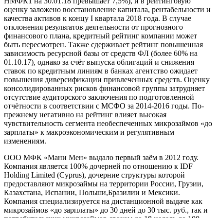
НМФК1 на 30.01.18 превышает 7,5%), и в рейтинговую
оценку заложено восстановление капитала, рентабельности и
качества активов к концу I квартала 2018 года. В случае
отклонения результатов деятельности от прогнозного
финансового плана, кредитный рейтинг компании может
быть пересмотрен. Также сдерживает рейтинг повышенная
зависимость ресурсной базы от средств ФЛ (более 60% на
01.10.17), однако за счёт выпуска облигаций и снижения
ставок по кредитным линиям в банках агентство ожидает
повышения диверсификации привлеченных средств. Оценку
консолидированных рисков финансовой группы затрудняет
отсутствие аудиторского заключения по подготовленной
отчётности в соответствии с МСФО за 2014-2016 годы. По-
прежнему негативно на рейтинг влияет высокая
чувствительность сегмента необеспеченных микрозаймов «до
зарплаты» к макроэкономическим и регулятивным
изменениям.
ООО МФК «Мани Мен» выдало первый заём в 2012 году.
Компания является 100% дочерней по отношению к IDF
Holding Limited (Cyprus), дочерние структуры которой
предоставляют микрозаймы на территории России, Грузии,
Казахстана, Испании, Польши,Бразилии и Мексики.
Компания специализируется на дистанционной выдаче как
микрозаймов «до зарплаты» до 30 дней до 30 тыс. руб., так и