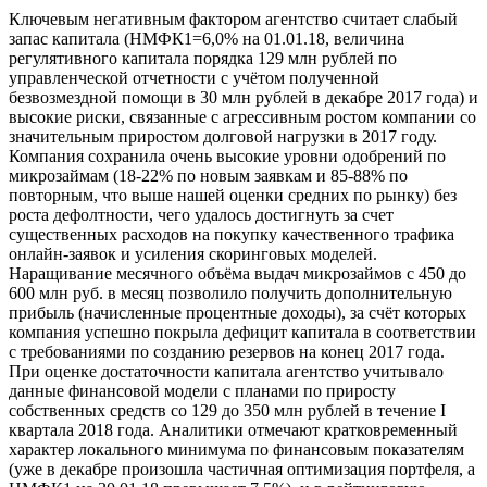
Ключевым негативным фактором агентство считает слабый
запас капитала (НМФК1=6,0% на 01.01.18, величина
регулятивного капитала порядка 129 млн рублей по
управленческой отчетности с учётом полученной
безвозмездной помощи в 30 млн рублей в декабре 2017 года) и
высокие риски, связанные с агрессивным ростом компании со
значительным приростом долговой нагрузки в 2017 году.
Компания сохранила очень высокие уровни одобрений по
микрозаймам (18-22% по новым заявкам и 85-88% по
повторным, что выше нашей оценки средних по рынку) без
роста дефолтности, чего удалось достигнуть за счет
существенных расходов на покупку качественного трафика
онлайн-заявок и усиления скоринговых моделей.
Наращивание месячного объёма выдач микрозаймов с 450 до
600 млн руб. в месяц позволило получить дополнительную
прибыль (начисленные процентные доходы), за счёт которых
компания успешно покрыла дефицит капитала в соответствии
с требованиями по созданию резервов на конец 2017 года.
При оценке достаточности капитала агентство учитывало
данные финансовой модели с планами по приросту
собственных средств со 129 до 350 млн рублей в течение I
квартала 2018 года. Аналитики отмечают кратковременный
характер локального минимума по финансовым показателям
(уже в декабре произошла частичная оптимизация портфеля, а