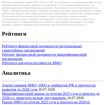
Рейтинги выражают мнение АО «Эксперт РА» и не являются установлением фактов или
рекомендацией покупать, держать или продавать те или иные ценные бумаги или
активы, принимать инвестиционные решения. Агентство не несет ответственности в
связи с любыми последствиями, интерпретациями, выводами, рекомендациями и иными
действиями третьих лиц, прямо или косвенно связанными с рейтингом, совершенными
Агентством рейтинговыми действиями, а также выводами и заключениями,
содержащимися в пресс-релизах, выпущенных Агентством, или отсутствием всего
перечисленного. Единственным источником, отражающим актуальное состояние
рейтинга, является официальный интернет-сайт Агентства www.raexpert.ru.
Рейтинги
Рейтинги финансовой надежности региональных
гарантийных организаций
Рейтинг финансовой надежности микрофинансовой
организации
Рейтинги кредитоспособности МФО
Аналитика
Анализ рынков МФО, ПКО и ломбардов РФ и прогноз их
развития до 2028 года
16.07.2026
Микрофинансовый рынок по итогам 2025 года и прогноз до
2028-го: запретить нельзя, регулировать
16.07.2026
Рынок МФО по итогам 2025 года и прогноз на 2026-й: