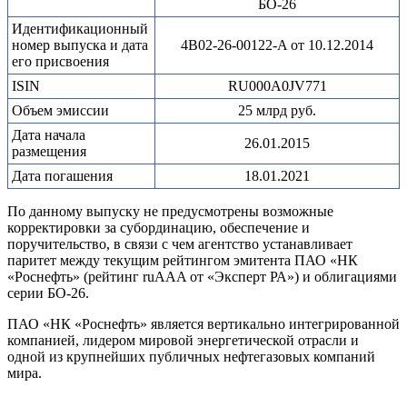
БО-26
Идентификационный
номер выпуска и дата
4B02-26-00122-A от 10.12.2014
его присвоения
ISIN
RU000A0JV771
Объем эмиссии
25 млрд руб.
Дата начала
26.01.2015
размещения
Дата погашения
18.01.2021
По данному выпуску не предусмотрены возможные
корректировки за субординацию, обеспечение и
поручительство, в связи с чем агентство устанавливает
паритет между текущим рейтингом эмитента ПАО «НК
«Роснефть» (рейтинг ruAAA от «Эксперт РА») и облигациями
серии БО-26.
ПАО «НК «Роснефть» является вертикально интегрированной
компанией, лидером мировой энергетической отрасли и
одной из крупнейших публичных нефтегазовых компаний
мира.