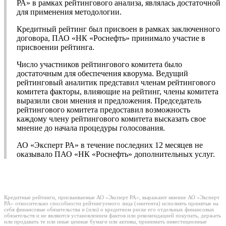
РА» в рамках рейтингового анализа, являлась достаточной
для применения методологии.
Кредитный рейтинг был присвоен в рамках заключенного
договора, ПАО «НК «Роснефть» принимало участие в
присвоении рейтинга.
Число участников рейтингового комитета было
достаточным для обеспечения кворума. Ведущий
рейтинговый аналитик представил членам рейтингового
комитета факторы, влияющие на рейтинг, члены комитета
выразили свои мнения и предложения. Председатель
рейтингового комитета предоставил возможность
каждому члену рейтингового комитета высказать свое
мнение до начала процедуры голосования.
АО «Эксперт РА» в течение последних 12 месяцев не
оказывало ПАО «НК «Роснефть» дополнительных услуг.
Кредитные рейтинги, присваиваемые АО «Эксперт РА», выражают мнение АО «Эксперт
РА» относительно способности рейтингуемого лица (эмитента) исполнять принятые на
себя финансовые обязательства и (или) о кредитном риске его отдельных финансовых
обязательств и не являются установлением фактов или рекомендацией покупать, держать
или продавать те или иные ценные бумаги или активы, принимать инвестиционные