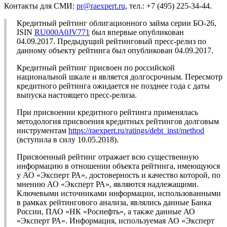
Контакты для СМИ:
pr@raexpert.ru
, тел.: +7 (495) 225-34-44.
Кредитный рейтинг облигационного займа серии БО-26,
ISIN
RU000A0JV771
был впервые опубликован
04.09.2017. Предыдущий рейтинговый пресс-релиз по
данному объекту рейтинга был опубликован 04.09.2017.
Кредитный рейтинг присвоен по российской
национальной шкале и является долгосрочным. Пересмотр
кредитного рейтинга ожидается не позднее года с даты
выпуска настоящего пресс-релиза.
При присвоении кредитного рейтинга применялась
методология присвоения кредитных рейтингов долговым
инструментам
https://raexpert.ru/ratings/debt_inst/method
(вступила в силу 10.05.2018).
Присвоенный рейтинг отражает всю существенную
информацию в отношении объекта рейтинга, имеющуюся
у АО «Эксперт РА», достоверность и качество которой, по
мнению АО «Эксперт РА», являются надлежащими.
Ключевыми источниками информации, использованными
в рамках рейтингового анализа, являлись данные Банка
России, ПАО «НК «Роснефть», а также данные АО
«Эксперт РА». Информация, используемая АО «Эксперт