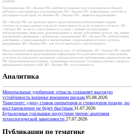
решения.
Присваиваемые АО «Эксперт РА» рейтинги отражают всю относящуюся к объекту
рейтинга и находящуюся в распоряжении АО «Эксперт РА» информацию, качество и
достоверность которой, по мнению АО «Эксперт РА», являются надлежащими.
АО «Эксперт РА» не проводит аудита представленной рейтингуемыми лицами
отчётности и иных данных и не несёт ответственность за их точность и полноту. АО
«Эксперт РА» не несет ответственности в связи с любыми последствиями,
интерпретациями, выводами, рекомендациями и иными действиями третьих лиц, прямо
или косвенно связанными с рейтингом, совершенными АО «Эксперт РА» рейтинговыми
действиями, а также выводами и заключениями, содержащимися в пресс-релизах,
выпущенных АО «Эксперт РА», или отсутствием всего перечисленного.
Представленная информация актуальна на дату её публикации. АО «Эксперт РА» вправе
вносить изменения в представленную информацию без дополнительного уведомления,
если иное не определено договором с контрагентом или требованиями законодательства
РФ. Единственным источником, отражающим актуальное состояние рейтинга, является
официальный интернет-сайт АО «Эксперт РА» www.raexpert.ru.
Аналитика
Минеральные удобрения: отрасль сохраняет высокую
устойчивость вопреки внешним рискам
05.08.2026
Транспорт: «дно» ставок операторов и стивидоров позади, но
восстановление не будет быстрым
31.07.2026
Бутылочные горлышки индустрии чипов: анатомия
технологической зависимости
27.07.2026
Публикации по тематике