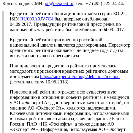
Контакты для СМИ:
pr@raexpert.ru
, тел.: +7 (495) 225-34-44.
Кредитный рейтинг облигационного займа серии БО-22,
ISIN
RU000A0JV7C4
был впервые опубликован
04.09.2017. Предыдущий рейтинговый пресс-релиз по
данному объекту рейтинга был опубликован 04.09.2017.
Кредитный рейтинг присвоен по российской
национальной шкале и является долгосрочным. Пересмотр
кредитного рейтинга ожидается не позднее года с даты
выпуска настоящего пресс-релиза.
При присвоении кредитного рейтинга применялась
методология присвоения кредитных рейтингов долговым
инструментам
https://raexpert.ru/ratings/debt_inst/method
(вступила в силу 10.05.2018).
Присвоенный рейтинг отражает всю существенную
информацию в отношении объекта рейтинга, имеющуюся
у АО «Эксперт РА», достоверность и качество которой, по
мнению АО «Эксперт РА», являются надлежащими.
Ключевыми источниками информации, использованными
в рамках рейтингового анализа, являлись данные Банка
России, ПАО «НК «Роснефть», а также данные АО
«Эксперт РА». Информация, используемая АО «Эксперт