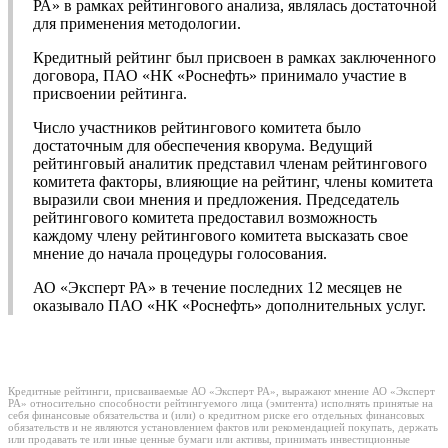
РА» в рамках рейтингового анализа, являлась достаточной
для применения методологии.
Кредитный рейтинг был присвоен в рамках заключенного
договора, ПАО «НК «Роснефть» принимало участие в
присвоении рейтинга.
Число участников рейтингового комитета было
достаточным для обеспечения кворума. Ведущий
рейтинговый аналитик представил членам рейтингового
комитета факторы, влияющие на рейтинг, члены комитета
выразили свои мнения и предложения. Председатель
рейтингового комитета предоставил возможность
каждому члену рейтингового комитета высказать свое
мнение до начала процедуры голосования.
АО «Эксперт РА» в течение последних 12 месяцев не
оказывало ПАО «НК «Роснефть» дополнительных услуг.
Кредитные рейтинги, присваиваемые АО «Эксперт РА», выражают мнение АО «Эксперт
РА» относительно способности рейтингуемого лица (эмитента) исполнять принятые на
себя финансовые обязательства и (или) о кредитном риске его отдельных финансовых
обязательств и не являются установлением фактов или рекомендацией покупать, держать
или продавать те или иные ценные бумаги или активы, принимать инвестиционные