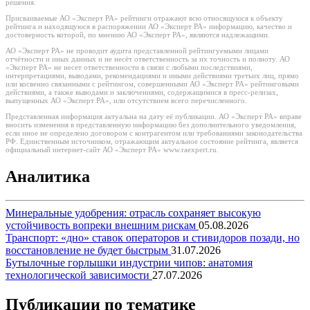
решения.
Присваиваемые АО «Эксперт РА» рейтинги отражают всю относящуюся к объекту
рейтинга и находящуюся в распоряжении АО «Эксперт РА» информацию, качество и
достоверность которой, по мнению АО «Эксперт РА», являются надлежащими.
АО «Эксперт РА» не проводит аудита представленной рейтингуемыми лицами
отчётности и иных данных и не несёт ответственность за их точность и полноту. АО
«Эксперт РА» не несет ответственности в связи с любыми последствиями,
интерпретациями, выводами, рекомендациями и иными действиями третьих лиц, прямо
или косвенно связанными с рейтингом, совершенными АО «Эксперт РА» рейтинговыми
действиями, а также выводами и заключениями, содержащимися в пресс-релизах,
выпущенных АО «Эксперт РА», или отсутствием всего перечисленного.
Представленная информация актуальна на дату её публикации. АО «Эксперт РА» вправе
вносить изменения в представленную информацию без дополнительного уведомления,
если иное не определено договором с контрагентом или требованиями законодательства
РФ. Единственным источником, отражающим актуальное состояние рейтинга, является
официальный интернет-сайт АО «Эксперт РА» www.raexpert.ru.
Аналитика
Минеральные удобрения: отрасль сохраняет высокую
устойчивость вопреки внешним рискам
05.08.2026
Транспорт: «дно» ставок операторов и стивидоров позади, но
восстановление не будет быстрым
31.07.2026
Бутылочные горлышки индустрии чипов: анатомия
технологической зависимости
27.07.2026
Публикации по тематике