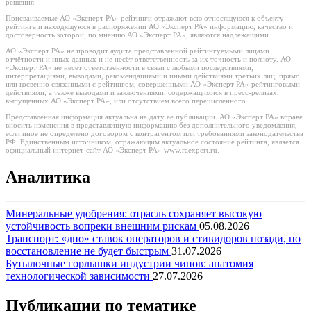
решения.
Присваиваемые АО «Эксперт РА» рейтинги отражают всю относящуюся к объекту
рейтинга и находящуюся в распоряжении АО «Эксперт РА» информацию, качество и
достоверность которой, по мнению АО «Эксперт РА», являются надлежащими.
АО «Эксперт РА» не проводит аудита представленной рейтингуемыми лицами
отчётности и иных данных и не несёт ответственность за их точность и полноту. АО
«Эксперт РА» не несет ответственности в связи с любыми последствиями,
интерпретациями, выводами, рекомендациями и иными действиями третьих лиц, прямо
или косвенно связанными с рейтингом, совершенными АО «Эксперт РА» рейтинговыми
действиями, а также выводами и заключениями, содержащимися в пресс-релизах,
выпущенных АО «Эксперт РА», или отсутствием всего перечисленного.
Представленная информация актуальна на дату её публикации. АО «Эксперт РА» вправе
вносить изменения в представленную информацию без дополнительного уведомления,
если иное не определено договором с контрагентом или требованиями законодательства
РФ. Единственным источником, отражающим актуальное состояние рейтинга, является
официальный интернет-сайт АО «Эксперт РА» www.raexpert.ru.
Аналитика
Минеральные удобрения: отрасль сохраняет высокую
устойчивость вопреки внешним рискам
05.08.2026
Транспорт: «дно» ставок операторов и стивидоров позади, но
восстановление не будет быстрым
31.07.2026
Бутылочные горлышки индустрии чипов: анатомия
технологической зависимости
27.07.2026
Публикации по тематике