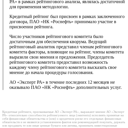
РА» в рамках рейтингового анализа, являлась достаточной
для применения методологии.
Кредитный рейтинг был присвоен в рамках заключенного
договора, ПАО «НК «Роснефть» принимало участие в
присвоении рейтинга.
Число участников рейтингового комитета было
достаточным для обеспечения кворума. Ведущий
рейтинговый аналитик представил членам рейтингового
комитета факторы, влияющие на рейтинг, члены комитета
выразили свои мнения и предложения. Председатель
рейтингового комитета предоставил возможность
каждому члену рейтингового комитета высказать свое
мнение до начала процедуры голосования.
АО «Эксперт РА» в течение последних 12 месяцев не
оказывало ПАО «НК «Роснефть» дополнительных услуг.
Кредитные рейтинги, присваиваемые АО «Эксперт РА», выражают мнение АО «Эксперт
РА» относительно способности рейтингуемого лица (эмитента) исполнять принятые на
себя финансовые обязательства и (или) о кредитном риске его отдельных финансовых
обязательств и не являются установлением фактов или рекомендацией покупать, держать
или продавать те или иные ценные бумаги или активы, принимать инвестиционные