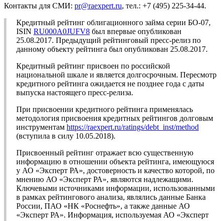
Контакты для СМИ:
pr@raexpert.ru
, тел.: +7 (495) 225-34-44.
Кредитный рейтинг облигационного займа серии БО-07,
ISIN
RU000A0JUFV8
был впервые опубликован
25.08.2017. Предыдущий рейтинговый пресс-релиз по
данному объекту рейтинга был опубликован 25.08.2017.
Кредитный рейтинг присвоен по российской
национальной шкале и является долгосрочным. Пересмотр
кредитного рейтинга ожидается не позднее года с даты
выпуска настоящего пресс-релиза.
При присвоении кредитного рейтинга применялась
методология присвоения кредитных рейтингов долговым
инструментам
https://raexpert.ru/ratings/debt_inst/method
(вступила в силу 10.05.2018).
Присвоенный рейтинг отражает всю существенную
информацию в отношении объекта рейтинга, имеющуюся
у АО «Эксперт РА», достоверность и качество которой, по
мнению АО «Эксперт РА», являются надлежащими.
Ключевыми источниками информации, использованными
в рамках рейтингового анализа, являлись данные Банка
России, ПАО «НК «Роснефть», а также данные АО
«Эксперт РА». Информация, используемая АО «Эксперт