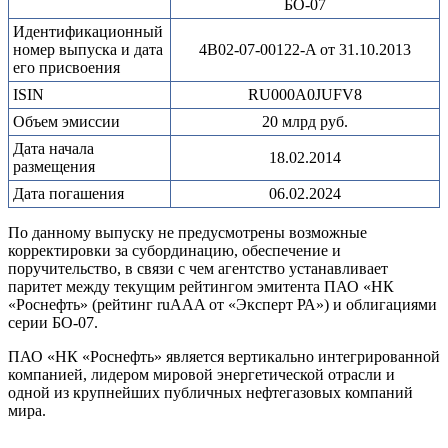
БО-07
Идентификационный
номер выпуска и дата
4B02-07-00122-A от 31.10.2013
его присвоения
ISIN
RU000A0JUFV8
Объем эмиссии
20 млрд руб.
Дата начала
18.02.2014
размещения
Дата погашения
06.02.2024
По данному выпуску не предусмотрены возможные
корректировки за субординацию, обеспечение и
поручительство, в связи с чем агентство устанавливает
паритет между текущим рейтингом эмитента ПАО «НК
«Роснефть» (рейтинг ruAAA от «Эксперт РА») и облигациями
серии БО-07.
ПАО «НК «Роснефть» является вертикально интегрированной
компанией, лидером мировой энергетической отрасли и
одной из крупнейших публичных нефтегазовых компаний
мира.