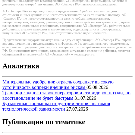
рейтинга и находящуюся в распоряжении АО «Эксперт РА» информацию, качество и
достоверность которой, по мнению АО «Эксперт РА», являются надлежащими.
АО «Эксперт РА» не проводит аудита представленной рейтингуемыми лицами
отчётности и иных данных и не несёт ответственность за их точность и полноту. АО
«Эксперт РА» не несет ответственности в связи с любыми последствиями,
интерпретациями, выводами, рекомендациями и иными действиями третьих лиц, прямо
или косвенно связанными с рейтингом, совершенными АО «Эксперт РА» рейтинговыми
действиями, а также выводами и заключениями, содержащимися в пресс-релизах,
выпущенных АО «Эксперт РА», или отсутствием всего перечисленного.
Представленная информация актуальна на дату её публикации. АО «Эксперт РА» вправе
вносить изменения в представленную информацию без дополнительного уведомления,
если иное не определено договором с контрагентом или требованиями законодательства
РФ. Единственным источником, отражающим актуальное состояние рейтинга, является
официальный интернет-сайт АО «Эксперт РА» www.raexpert.ru.
Аналитика
Минеральные удобрения: отрасль сохраняет высокую
устойчивость вопреки внешним рискам
05.08.2026
Транспорт: «дно» ставок операторов и стивидоров позади, но
восстановление не будет быстрым
31.07.2026
Бутылочные горлышки индустрии чипов: анатомия
технологической зависимости
27.07.2026
Публикации по тематике