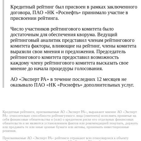
Кредитный рейтинг был присвоен в рамках заключенного
договора, ПАО «НК «Роснефть» принимало участие в
присвоении рейтинга.
Число участников рейтингового комитета было
достаточным для обеспечения кворума. Ведущий
рейтинговый аналитик представил членам рейтингового
комитета факторы, влияющие на рейтинг, члены комитета
выразили свои мнения и предложения. Председатель
рейтингового комитета предоставил возможность
каждому члену рейтингового комитета высказать свое
мнение до начала процедуры голосования.
АО «Эксперт РА» в течение последних 12 месяцев не
оказывало ПАО «НК «Роснефть» дополнительных услуг.
Кредитные рейтинги, присваиваемые АО «Эксперт РА», выражают мнение АО «Эксперт
РА» относительно способности рейтингуемого лица (эмитента) исполнять принятые на
себя финансовые обязательства и (или) о кредитном риске его отдельных финансовых
обязательств и не являются установлением фактов или рекомендацией покупать, держать
или продавать те или иные ценные бумаги или активы, принимать инвестиционные
решения.
Присваиваемые АО «Эксперт РА» рейтинги отражают всю относящуюся к объекту