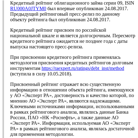
Кредитный рейтинг облигационного займа серии 09, ISIN
RU000A0JTYM0
был впервые опубликован 24.08.2017.
Предыдущий рейтинговый пресс-релиз по данному
объекту рейтинга был опубликован 24.08.2017.
Кредитный рейтинг присвоен по российской
национальной шкале и является долгосрочным. Пересмотр
кредитного рейтинга ожидается не позднее года с даты
выпуска настоящего пресс-релиза.
При присвоении кредитного рейтинга применялась
методология присвоения кредитных рейтингов долговым
инструментам
https://raexpert.ru/ratings/debt_inst/method
(вступила в силу 10.05.2018).
Присвоенный рейтинг отражает всю существенную
информацию в отношении объекта рейтинга, имеющуюся
у АО «Эксперт РА», достоверность и качество которой, по
мнению АО «Эксперт РА», являются надлежащими.
Ключевыми источниками информации, использованными
в рамках рейтингового анализа, являлись данные Банка
России, ПАО «НК «Роснефть», а также данные АО
«Эксперт РА». Информация, используемая АО «Эксперт
РА» в рамках рейтингового анализа, являлась достаточной
для применения методологии.