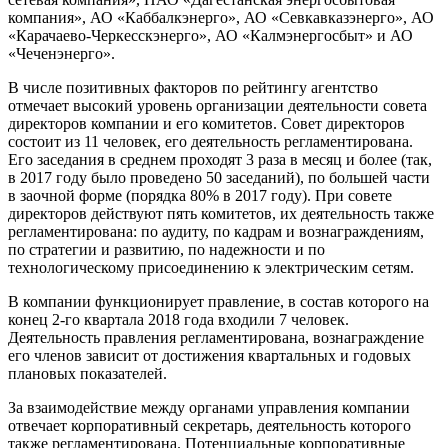
компания», АО «Каббалкэнерго», АО «Севкавказэнерго», АО
«Карачаево-Черкесскэнерго», АО «Калмэнергосбыт» и АО
«Чеченэнерго».
В числе позитивных факторов по рейтингу агентство
отмечает высокий уровень организации деятельности совета
директоров компании и его комитетов. Совет директоров
состоит из 11 человек, его деятельность регламентирована.
Его заседания в среднем проходят 3 раза в месяц и более (так,
в 2017 году было проведено 50 заседаний), по большей части
в заочной форме (порядка 80% в 2017 году). При совете
директоров действуют пять комитетов, их деятельность также
регламентирована: по аудиту, по кадрам и вознаграждениям,
по стратегии и развитию, по надежности и по
технологическому присоединению к электрическим сетям.
В компании функционирует правление, в состав которого на
конец 2-го квартала 2018 года входили 7 человек.
Деятельность правления регламентирована, вознаграждение
его членов зависит от достижения квартальных и годовых
плановых показателей.
За взаимодействие между органами управления компании
отвечает корпоративный секретарь, деятельность которого
также регламентирована. Потенциальные корпоративные