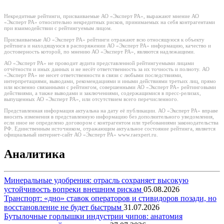
Некредитные рейтинги, присваиваемые АО «Эксперт РА», выражают мнение АО
«Эксперт РА» относительно некредитных рисков, принимаемых на себя контрагентами
при взаимодействии с рейтингуемым лицом.
Присваиваемые АО «Эксперт РА» рейтинги отражают всю относящуюся к объекту
рейтинга и находящуюся в распоряжении АО «Эксперт РА» информацию, качество и
достоверность которой, по мнению АО «Эксперт РА», являются надлежащими.
АО «Эксперт РА» не проводит аудита представленной рейтингуемыми лицами
отчётности и иных данных и не несёт ответственность за их точность и полноту. АО
«Эксперт РА» не несет ответственности в связи с любыми последствиями,
интерпретациями, выводами, рекомендациями и иными действиями третьих лиц, прямо
или косвенно связанными с рейтингом, совершенными АО «Эксперт РА» рейтинговыми
действиями, а также выводами и заключениями, содержащимися в пресс-релизах,
выпущенных АО «Эксперт РА», или отсутствием всего перечисленного.
Представленная информация актуальна на дату её публикации. АО «Эксперт РА» вправе
вносить изменения в представленную информацию без дополнительного уведомления,
если иное не определено договором с контрагентом или требованиями законодательства
РФ. Единственным источником, отражающим актуальное состояние рейтинга, является
официальный интернет-сайт АО «Эксперт РА» www.raexpert.ru.
Аналитика
Минеральные удобрения: отрасль сохраняет высокую
устойчивость вопреки внешним рискам
05.08.2026
Транспорт: «дно» ставок операторов и стивидоров позади, но
восстановление не будет быстрым
31.07.2026
Бутылочные горлышки индустрии чипов: анатомия