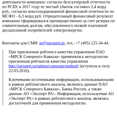
деятельности компании: согласно бухгалтерской отчетности
по РСБУ, в 2017 году ее чистый убыток составил 2,4 млрд
руб., согласно консолидированной финансовой отчетности по
МСФО - 6,3 млрд руб. Отрицательный финансовый результат
компании сформировался преимущественно за счет резерва по
сомнительным долгам, обусловленного низкой платежной
дисциплиной потребителей электроэнергии.
Контакты для СМИ:
pr@raexpert.ru
, тел.: +7 (495) 225-34-44.
При присвоении рейтинга качества управления ПАО
«МРСК Северного Кавказа» применялась методология
присвоения рейтингов качества управления
http://raexpert.ru/ratings/corporate/method/
(вступила в силу
22.03.2016).
Ключевыми источниками информации, использованными
в рамках рейтингового анализа, являлись данные ПАО
«МРСК Северного Кавказа», Банка России, а также
данные АО «Эксперт РА». Информация, используемая АО
«Эксперт РА» в рамках рейтингового анализа, являлась
достаточной для применения методологии.