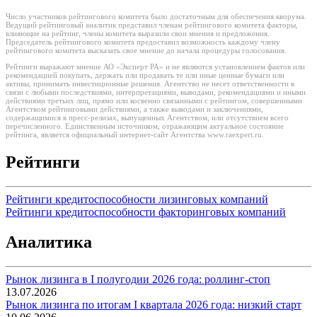
Число участников рейтингового комитета было достаточным для обеспечения кворума.
Ведущий рейтинговый аналитик представил членам рейтингового комитета факторы,
влияющие на рейтинг, члены комитета выразили свои мнения и предложения.
Председатель рейтингового комитета предоставил возможность каждому члену
рейтингового комитета высказать свое мнение до начала процедуры голосования.
Рейтинги выражают мнение АО «Эксперт РА» и не являются установлением фактов или
рекомендацией покупать, держать или продавать те или иные ценные бумаги или
активы, принимать инвестиционные решения. Агентство не несет ответственности в
связи с любыми последствиями, интерпретациями, выводами, рекомендациями и иными
действиями третьих лиц, прямо или косвенно связанными с рейтингом, совершенными
Агентством рейтинговыми действиями, а также выводами и заключениями,
содержащимися в пресс-релизах, выпущенных Агентством, или отсутствием всего
перечисленного. Единственным источником, отражающим актуальное состояние
рейтинга, является официальный интернет-сайт Агентства www.raexpert.ru.
Рейтинги
Рейтинги кредитоспособности лизинговых компаний
Рейтинги кредитоспособности факторинговых компаний
Аналитика
Рынок лизинга в I полугодии 2026 года: роллинг-стоп
13.07.2026
Рынок лизинга по итогам I квартала 2026 года: низкий старт