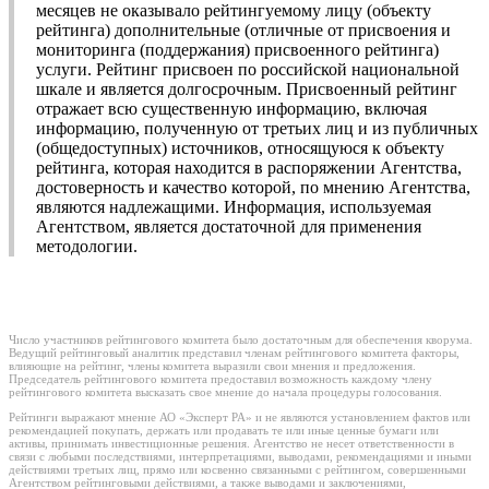
месяцев не оказывало рейтингуемому лицу (объекту
рейтинга) дополнительные (отличные от присвоения и
мониторинга (поддержания) присвоенного рейтинга)
услуги. Рейтинг присвоен по российской национальной
шкале и является долгосрочным. Присвоенный рейтинг
отражает всю существенную информацию, включая
информацию, полученную от третьих лиц и из публичных
(общедоступных) источников, относящуюся к объекту
рейтинга, которая находится в распоряжении Агентства,
достоверность и качество которой, по мнению Агентства,
являются надлежащими. Информация, используемая
Агентством, является достаточной для применения
методологии.
Число участников рейтингового комитета было достаточным для обеспечения кворума.
Ведущий рейтинговый аналитик представил членам рейтингового комитета факторы,
влияющие на рейтинг, члены комитета выразили свои мнения и предложения.
Председатель рейтингового комитета предоставил возможность каждому члену
рейтингового комитета высказать свое мнение до начала процедуры голосования.
Рейтинги выражают мнение АО «Эксперт РА» и не являются установлением фактов или
рекомендацией покупать, держать или продавать те или иные ценные бумаги или
активы, принимать инвестиционные решения. Агентство не несет ответственности в
связи с любыми последствиями, интерпретациями, выводами, рекомендациями и иными
действиями третьих лиц, прямо или косвенно связанными с рейтингом, совершенными
Агентством рейтинговыми действиями, а также выводами и заключениями,