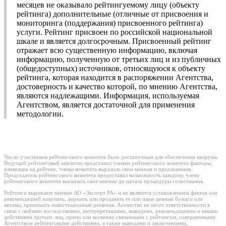
месяцев не оказывало рейтингуемому лицу (объекту
рейтинга) дополнительные (отличные от присвоения и
мониторинга (поддержания) присвоенного рейтинга)
услуги. Рейтинг присвоен по российской национальной
шкале и является долгосрочным. Присвоенный рейтинг
отражает всю существенную информацию, включая
информацию, полученную от третьих лиц и из публичных
(общедоступных) источников, относящуюся к объекту
рейтинга, которая находится в распоряжении Агентства,
достоверность и качество которой, по мнению Агентства,
являются надлежащими. Информация, используемая
Агентством, является достаточной для применения
методологии.
Число участников рейтингового комитета было достаточным для обеспечения кворума.
Ведущий рейтинговый аналитик представил членам рейтингового комитета факторы,
влияющие на рейтинг, члены комитета выразили свои мнения и предложения.
Председатель рейтингового комитета предоставил возможность каждому члену
рейтингового комитета высказать свое мнение до начала процедуры голосования.
Рейтинги выражают мнение АО «Эксперт РА» и не являются установлением фактов или
рекомендацией покупать, держать или продавать те или иные ценные бумаги или
активы, принимать инвестиционные решения. Агентство не несет ответственности в
связи с любыми последствиями, интерпретациями, выводами, рекомендациями и иными
действиями третьих лиц, прямо или косвенно связанными с рейтингом, совершенными
Агентством рейтинговыми действиями, а также выводами и заключениями,