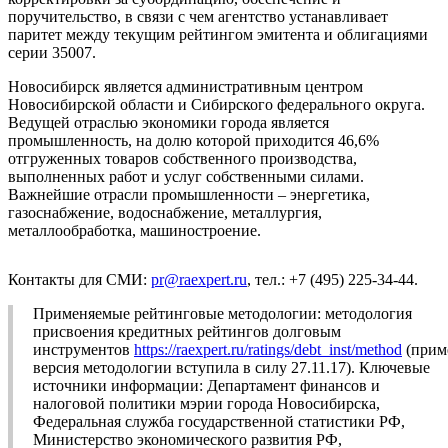
поручительство, в связи с чем агентство устанавливает
паритет между текущим рейтингом эмитента и облигациями
серии 35007.
Новосибирск является административным центром
Новосибирской области и Сибирского федерального округа.
Ведущей отраслью экономики города является
промышленность, на долю которой приходится 46,6%
отгруженных товаров собственного производства,
выполненных работ и услуг собственными силами.
Важнейшие отрасли промышленности – энергетика,
газоснабжение, водоснабжение, металлургия,
металлообработка, машиностроение.
Контакты для СМИ:
pr@raexpert.ru
, тел.: +7 (495) 225-34-44.
Применяемые рейтинговые методологии: методология
присвоения кредитных рейтингов долговым
инструментов
https://raexpert.ru/ratings/debt_inst/method
(прим
версия методологии вступила в силу 27.11.17). Ключевые
источники информации: Департамент финансов и
налоговой политики мэрии города Новосибирска,
Федеральная служба государственной статистики РФ,
Министерство экономического развития РФ,