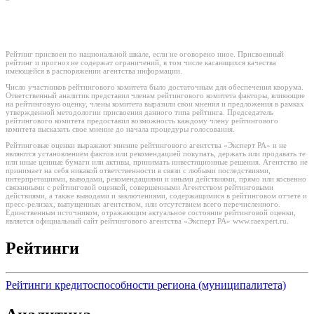
Рейтинг присвоен по национальной шкале, если не оговорено иное. Присвоенный
рейтинг и прогноз не содержат ограничений, в том числе касающихся качества
имеющейся в распоряжении агентства информации.
Число участников рейтингового комитета было достаточным для обеспечения кворума.
Ответственный аналитик представил членам рейтингового комитета факторы, влияющие
на рейтинговую оценку, члены комитета выразили свои мнения и предложения в рамках
утвержденной методологии присвоения данного типа рейтинга. Председатель
рейтингового комитета предоставил возможность каждому члену рейтингового
комитета высказать свое мнение до начала процедуры голосования.
Рейтинговые оценки выражают мнение рейтингового агентства «Эксперт РА» и не
являются установлением фактов или рекомендацией покупать, держать или продавать те
или иные ценные бумаги или активы, принимать инвестиционные решения. Агентство не
принимает на себя никакой ответственности в связи с любыми последствиями,
интерпретациями, выводами, рекомендациями и иными действиями, прямо или косвенно
связанными с рейтинговой оценкой, совершенными Агентством рейтинговыми
действиями, а также выводами и заключениями, содержащимися в рейтинговом отчете и
пресс-релизах, выпущенных агентством, или отсутствием всего перечисленного.
Единственным источником, отражающим актуальное состояние рейтинговой оценки,
является официальный сайт рейтингового агентства «Эксперт РА» www.raexpert.ru.
Рейтинги
Рейтинги кредитоспособности региона (муниципалитета)