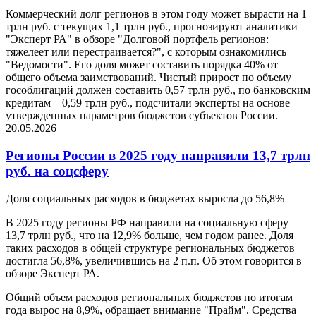
Коммерческий долг регионов в этом году может вырасти на 1
трлн руб. с текущих 1,1 трлн руб., прогнозируют аналитики
"Эксперт РА" в обзоре "Долговой портфель регионов:
тяжелеет или перестраивается?", с которым ознакомились
"Ведомости". Его доля может составить порядка 40% от
общего объема заимствований. Чистый прирост по объему
гособлигаций должен составить 0,57 трлн руб., по банковским
кредитам – 0,59 трлн руб., подсчитали эксперты на основе
утвержденных параметров бюджетов субъектов России.
20.05.2026
Регионы России в 2025 году направили 13,7 трлн
руб. на соцсферу
Доля социальных расходов в бюджетах выросла до 56,8%
В 2025 году регионы РФ направили на социальную сферу
13,7 трлн руб., что на 12,9% больше, чем годом ранее. Доля
таких расходов в общей структуре региональных бюджетов
достигла 56,8%, увеличившись на 2 п.п. Об этом говорится в
обзоре Эксперт РА.
Общий объем расходов региональных бюджетов по итогам
года вырос на 8,9%, обращает внимание "Прайм". Средства