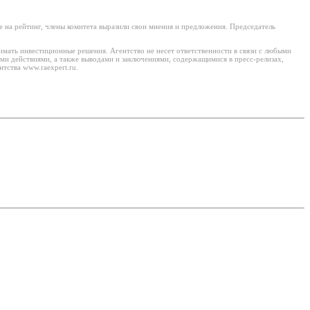
 на рейтинг, члены комитета выразили свои мнения и предложения. Председатель
имать инвестиционные решения. Агентство не несет ответственности в связи с любыми
ми действиями, а также выводами и заключениями, содержащимися в пресс-релизах,
тства www.raexpert.ru.