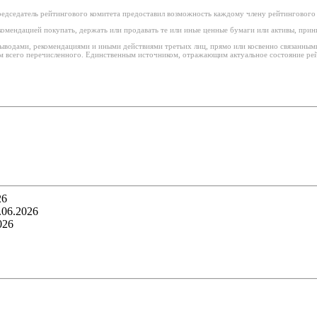
едседатель рейтингового комитета предоставил возможность каждому члену рейтингового 
омендацией покупать, держать или продавать те или иные ценные бумаги или активы, при
 выводами, рекомендациями и иными действиями третьих лиц, прямо или косвенно связанны
 всего перечисленного. Единственным источником, отражающим актуальное состояние рейт
26
.06.2026
026