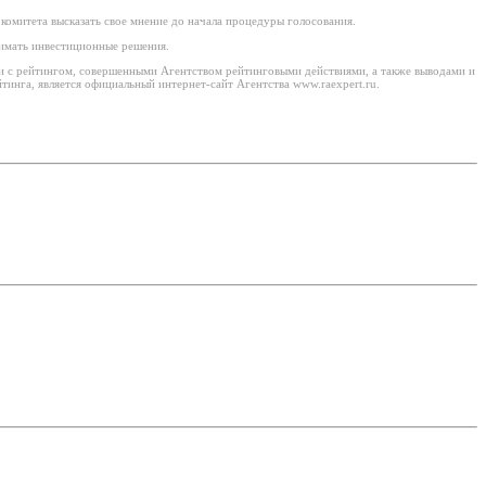
комитета высказать свое мнение до начала процедуры голосования.
нимать инвестиционные решения.
ми с рейтингом, совершенными Агентством рейтинговыми действиями, а также выводами и
инга, является официальный интернет-сайт Агентства www.raexpert.ru.