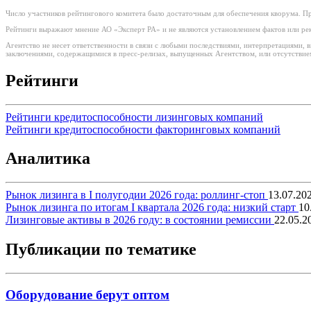
Число участников рейтингового комитета было достаточным для обеспечения кворума. Пр
Рейтинги выражают мнение АО «Эксперт РА» и не являются установлением фактов или рек
Агентство не несет ответственности в связи с любыми последствиями, интерпретациями,
заключениями, содержащимися в пресс-релизах, выпущенных Агентством, или отсутствием
Рейтинги
Рейтинги кредитоспособности лизинговых компаний
Рейтинги кредитоспособности факторинговых компаний
Аналитика
Рынок лизинга в I полугодии 2026 года: роллинг-стоп
13.07.20
Рынок лизинга по итогам I квартала 2026 года: низкий старт
10
Лизинговые активы в 2026 году: в состоянии ремиссии
22.05.2
Публикации по тематике
Оборудование берут оптом