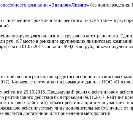
оспособности компании
«Эпсилон-Лизинг»
без подтверждения. 
зи с истечением срока действия рейтинга и отсутствием в расп
аний.
ециализирующаяся на лизинге грузового автотранспорта. Един
 млн руб. (87 место в рэнкинге крупнейших лизинговых компаний
ортфеля на 01.07.2017 составил 999,6 млн руб., объем полученны
гия присвоения рейтингов кредитоспособности лизинговых ко
4.2017). Ключевые источники информации: данные ООО «Эпсилон
у рейтинга 29.10.2015. Предыдущий релиз о рейтинговом дейст
о рейтингового действия был проведен 09.11.2017. Рейтинг кр
йтинговых действий), объект рейтинга принимал участие в при
не оказывало рейтингуемому лицу дополнительные (отличные от 
не является достаточной для применения методологии.