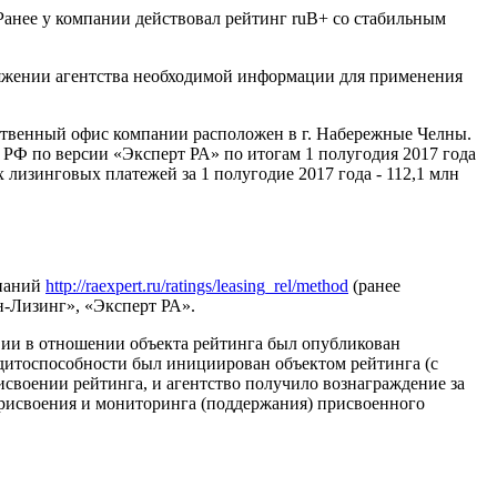
Ранее у компании действовал рейтинг ruB+ со стабильным
оряжении агентства необходимой информации для применения
ственный офис компании расположен в г. Набережные Челны.
 РФ по версии «Эксперт РА» по итогам 1 полугодия 2017 года
х лизинговых платежей за 1 полугодие 2017 года - 112,1 млн
мпаний
http://raexpert.ru/ratings/leasing_rel/method
(ранее
-Лизинг», «Эксперт РА».
вии в отношении объекта рейтинга был опубликован
едитоспособности был инициирован объектом рейтинга (с
своении рейтинга, и агентство получило вознаграждение за
присвоения и мониторинга (поддержания) присвоенного