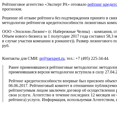
Рейтинговое агентство «Эксперт РА» отозвало
рейтинг кредит
прогнозом.
Решение об отзыве рейтинга без подтверждения принято в свя
методологии рейтингов кредитоспособности лизинговых комп
ООО «Эпсилон-Лизинг» (г. Набережные Челны) - компания, сп
Объем нового бизнеса за 1 полугодие 2017 года составил 58,3
в случае участия компании в рэнкинге)). Размер лизингового п
руб.
Контакты для СМИ:
pr@raexpert.ru
, тел.: +7 (495) 225-34-44.
Ранее применявшиеся рейтинговые методологии: методоло
применявшаяся версия методологии вступила в силу 27.0
Рейтинг кредитоспособности впервые был присвоен объект
06.06.2017. Рейтинговый комитет в отношении публикуемог
рейтингуемым лицом заключен договор об осуществлении ре
свои услуги. Агентство в течение последних 12 месяцев 
рейтинга) услуги. Информация, используемая Агентством, 