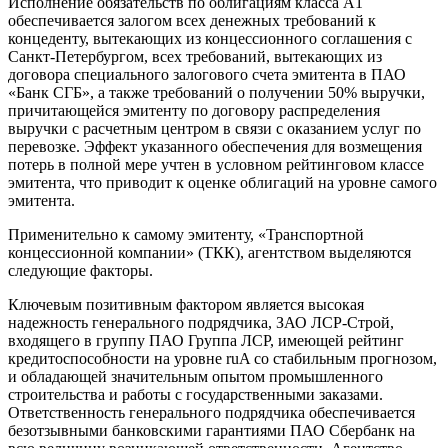
Исполнение обязательств по облигациям класса А1
обеспечивается залогом всех денежных требований к
концеденту, вытекающих из концессионного соглашения с
Санкт-Петербургом, всех требований, вытекающих из
договора специального залогового счета эмитента в ПАО
«Банк СГБ», а также требований о получении 50% выручки,
причитающейся эмитенту по договору распределения
выручки с расчетным центром в связи с оказанием услуг по
перевозке. Эффект указанного обеспечения для возмещения
потерь в полной мере учтен в условном рейтинговом классе
эмитента, что приводит к оценке облигаций на уровне самого
эмитента.
Применительно к самому эмитенту, «Транспортной
концессионной компании» (ТКК), агентством выделяются
следующие факторы.
Ключевым позитивным фактором является высокая
надежность генерального подрядчика, ЗАО ЛСР-Строй,
входящего в группу ПАО Группа ЛСР, имеющей рейтинг
кредитоспособности на уровне ruA со стабильным прогнозом,
и обладающей значительным опытом промышленного
строительства и работы с государственными заказами.
Ответственность генерального подрядчика обеспечивается
безотзывными банковскими гарантиями ПАО Сбербанк на