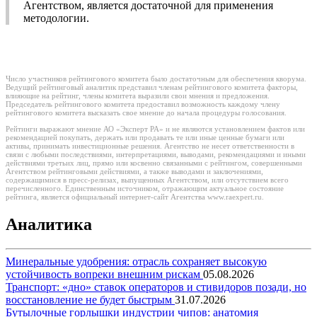
Агентством, является достаточной для применения
методологии.
Число участников рейтингового комитета было достаточным для обеспечения кворума.
Ведущий рейтинговый аналитик представил членам рейтингового комитета факторы,
влияющие на рейтинг, члены комитета выразили свои мнения и предложения.
Председатель рейтингового комитета предоставил возможность каждому члену
рейтингового комитета высказать свое мнение до начала процедуры голосования.
Рейтинги выражают мнение АО «Эксперт РА» и не являются установлением фактов или
рекомендацией покупать, держать или продавать те или иные ценные бумаги или
активы, принимать инвестиционные решения. Агентство не несет ответственности в
связи с любыми последствиями, интерпретациями, выводами, рекомендациями и иными
действиями третьих лиц, прямо или косвенно связанными с рейтингом, совершенными
Агентством рейтинговыми действиями, а также выводами и заключениями,
содержащимися в пресс-релизах, выпущенных Агентством, или отсутствием всего
перечисленного. Единственным источником, отражающим актуальное состояние
рейтинга, является официальный интернет-сайт Агентства www.raexpert.ru.
Аналитика
Минеральные удобрения: отрасль сохраняет высокую
устойчивость вопреки внешним рискам
05.08.2026
Транспорт: «дно» ставок операторов и стивидоров позади, но
восстановление не будет быстрым
31.07.2026
Бутылочные горлышки индустрии чипов: анатомия