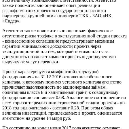
всю величину возникающей ответственности. Агентство
также положительно оценивает опыт реализации
разноформатных проектов государственно-частного
партнерства крупнейшим акционером ТКК - ЗАО «ИК
«Лидер».
Агентство также положительно оценивает фактическое
отсутствие риска трафика в эксплуатационной стадии проекта
- концессионное соглашение предусматривает механизм
гарантии минимальной доходности проекта через
эксплуатационной платеж, который помимо платы за
доступность позволяет компенсировать недополученную
выручку от услуг перевозки.
Проект характеризуется комфортной структурой
фондирования - на 31.12.2016 отношение собственного
капитала, к которому помимо уставного капитала агентство
причисляет задолженность по акционерным займам,
облигациям класса Б и капитальный грант, к совокупному
фондированию составляет 0.68. Аналогичное соотношение на
всем горизонте реализации строительной стадии проекта - по
2018 год включительно - составит 0.28. При этом общая
величина инвестиций, привлекаемых в проект, оценивается
агентством на уровне 14 млрд руб.
По состоянию на конец июня 2017 года агентство отмечает