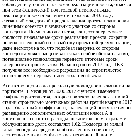
соблюдение уточненных сроков реализации проекта, отмечая
при этом фактический полугодовой перенос начала
реализации проекта на четвертый квартал 2016 года,
связанный с задержкой предоставления проекта планировки
линейных объектов и земельных участков со стороны
концедента. По мнению агентства, концессионер сможет
соблюсти изначальные сроки реализации проекта, сократив
период, отведенный на разработку проектной документации,
даже несмотря на то, что подобная задержка со стороны
концедента может расцениваться как особое обстоятельство,
потенциально позволяющее перенести итоговые сроки
завершения строительства. На конец июня 2017 года ТКК
получила все необходимые разрешения на строительство,
относящиеся к первому этапу создания объекта.
Агентство оценивало прогнозную ликвидность компании на
горизонте 18 месяцев от 30.06.2017 с учетом изменения
графика строительства, которое повлекло перенос активной
стадии строительно-монтажных работ на третий квартал 2017
года. Указанный коэффициент, включающий поступления по
размещению дополнительных облигаций класса А и
капитального гранта и расходы по капитальным затратам и
обслуживанию долга составляет 1.02. Несмотря на малый
запас свободных средств на обозначенном горизонте,
агентство не трактует фактор как негативный ввиду