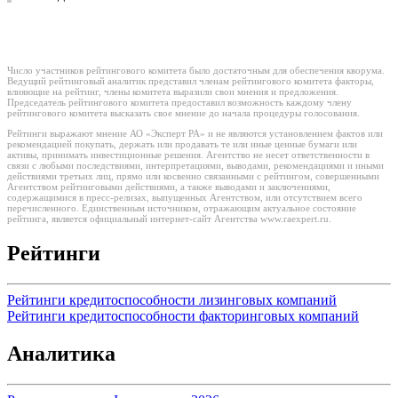
Число участников рейтингового комитета было достаточным для обеспечения кворума.
Ведущий рейтинговый аналитик представил членам рейтингового комитета факторы,
влияющие на рейтинг, члены комитета выразили свои мнения и предложения.
Председатель рейтингового комитета предоставил возможность каждому члену
рейтингового комитета высказать свое мнение до начала процедуры голосования.
Рейтинги выражают мнение АО «Эксперт РА» и не являются установлением фактов или
рекомендацией покупать, держать или продавать те или иные ценные бумаги или
активы, принимать инвестиционные решения. Агентство не несет ответственности в
связи с любыми последствиями, интерпретациями, выводами, рекомендациями и иными
действиями третьих лиц, прямо или косвенно связанными с рейтингом, совершенными
Агентством рейтинговыми действиями, а также выводами и заключениями,
содержащимися в пресс-релизах, выпущенных Агентством, или отсутствием всего
перечисленного. Единственным источником, отражающим актуальное состояние
рейтинга, является официальный интернет-сайт Агентства www.raexpert.ru.
Рейтинги
Рейтинги кредитоспособности лизинговых компаний
Рейтинги кредитоспособности факторинговых компаний
Аналитика