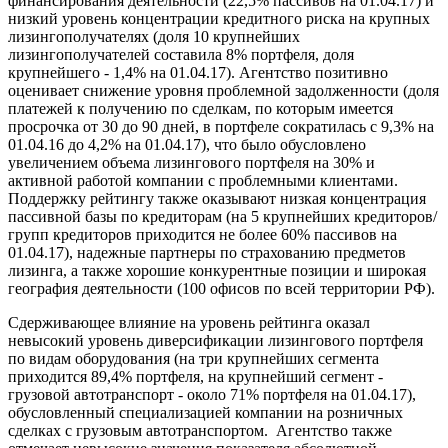
финансирования деятельности (22,5% пассивов на 01.04.17) и
низкий уровень концентрации кредитного риска на крупных
лизингополучателях (доля 10 крупнейших
лизингополучателей составила 8% портфеля, доля
крупнейшего - 1,4% на 01.04.17). Агентство позитивно
оценивает снижение уровня проблемной задолженности (доля
платежей к получению по сделкам, по которым имеется
просрочка от 30 до 90 дней, в портфеле сократилась с 9,3% на
01.04.16 до 4,2% на 01.04.17), что было обусловлено
увеличением объема лизингового портфеля на 30% и
активной работой компании с проблемными клиентами.
Поддержку рейтингу также оказывают низкая концентрация
пассивной базы по кредиторам (на 5 крупнейших кредиторов/
групп кредиторов приходится не более 60% пассивов на
01.04.17), надежные партнеры по страхованию предметов
лизинга, а также хорошие конкурентные позиции и широкая
география деятельности (100 офисов по всей территории РФ).
Сдерживающее влияние на уровень рейтинга оказал
невысокий уровень диверсификации лизингового портфеля
по видам оборудования (на три крупнейших сегмента
приходится 89,4% портфеля, на крупнейший сегмент -
грузовой автотранспорт - около 71% портфеля на 01.04.17),
обусловленный специализацией компании на розничных
сделках с грузовым автотранспортом. Агентство также