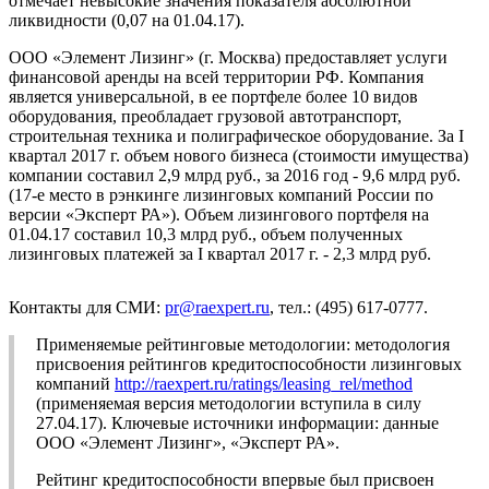
отмечает невысокие значения показателя абсолютной
ликвидности (0,07 на 01.04.17).
ООО «Элемент Лизинг» (г. Москва) предоставляет услуги
финансовой аренды на всей территории РФ. Компания
является универсальной, в ее портфеле более 10 видов
оборудования, преобладает грузовой автотранспорт,
строительная техника и полиграфическое оборудование. За I
квартал 2017 г. объем нового бизнеса (стоимости имущества)
компании составил 2,9 млрд руб., за 2016 год - 9,6 млрд руб.
(17-е место в рэнкинге лизинговых компаний России по
версии «Эксперт РА»). Объем лизингового портфеля на
01.04.17 составил 10,3 млрд руб., объем полученных
лизинговых платежей за I квартал 2017 г. - 2,3 млрд руб.
Контакты для СМИ:
pr@raexpert.ru
, тел.: (495) 617-0777.
Применяемые рейтинговые методологии: методология
присвоения рейтингов кредитоспособности лизинговых
компаний
http://raexpert.ru/ratings/leasing_rel/method
(применяемая версия методологии вступила в силу
27.04.17). Ключевые источники информации: данные
ООО «Элемент Лизинг», «Эксперт РА».
Рейтинг кредитоспособности впервые был присвоен