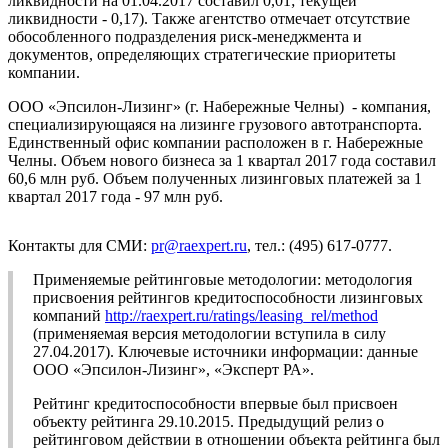
ликвидности на 01.04.2017 составил 0,01; текущей
ликвидности - 0,17). Также агентство отмечает отсутствие
обособленного подразделения риск-менеджмента и
документов, определяющих стратегические приоритеты
компании.
ООО «Эпсилон-Лизинг» (г. Набережные Челны) - компания,
специализирующаяся на лизинге грузового автотранспорта.
Единственный офис компании расположен в г. Набережные
Челны. Объем нового бизнеса за 1 квартал 2017 года составил
60,6 млн руб. Объем полученных лизинговых платежей за 1
квартал 2017 года - 97 млн руб.
Контакты для СМИ:
pr@raexpert.ru
, тел.: (495) 617-0777.
Применяемые рейтинговые методологии: методология
присвоения рейтингов кредитоспособности лизинговых
компаний
http://raexpert.ru/ratings/leasing_rel/method
(применяемая версия методологии вступила в силу
27.04.2017). Ключевые источники информации: данные
ООО «Эпсилон-Лизинг», «Эксперт РА».
Рейтинг кредитоспособности впервые был присвоен
объекту рейтинга 29.10.2015. Предыдущий релиз о
рейтинговом действии в отношении объекта рейтинга был