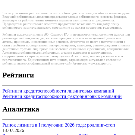
Число участников рейтингового комитета было достаточным для обеспечения кворума.
Ведущий рейтинговый аналитик представил членам рейтингового комитета факторы,
влияющие на рейтинг, члены комитета выразили свои мнения и предложения.
Председатель рейтингового комитета предоставил возможность каждому члену
рейтингового комитета высказать свое мнение до начала процедуры голосования.
Рейтинги выражают мнение АО «Эксперт РА» и не являются установлением фактов или
рекомендацией покупать, держать или продавать те или иные ценные бумаги или
активы, принимать инвестиционные решения. Агентство не несет ответственности в
связи с любыми последствиями, интерпретациями, выводами, рекомендациями и иными
действиями третьих лиц, прямо или косвенно связанными с рейтингом, совершенными
Агентством рейтинговыми действиями, а также выводами и заключениями,
содержащимися в пресс-релизах, выпущенных Агентством, или отсутствием всего
перечисленного. Единственным источником, отражающим актуальное состояние
рейтинга, является официальный интернет-сайт Агентства www.raexpert.ru.
Рейтинги
Рейтинги кредитоспособности лизинговых компаний
Рейтинги кредитоспособности факторинговых компаний
Аналитика
Рынок лизинга в I полугодии 2026 года: роллинг-стоп
13.07.2026